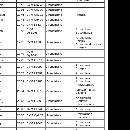
nia
1972
CVM Op278
Anarchismo
1986
CVM Op279
Anarchismo
furt
1975
CVM Op282
Anarchismo
Francia
ève
1978
CVM Op499
Anarchismo
s
1975
CVM L833
Anarchismo
CVM
Anarchismo
ota
1973
Anarchismo
Op1568
SudAmerica
Anarchismo
Pratica
no
1975
CVM L1286
Anarchismo
Anarcosindacalismo
Spagna
CVM
no
1979
Anarchismo
Op1061
usa
1993
CVM L3614
Anarchismo
Anarchismo
no
1967
CVM L2699
Anarchismo
Spagna
a
2005
CVM L2761
Anarchismo
Anarchismo
Anarchismo
a
2008
CVM L2865
Anarchismo
Anarchismo
Individualismo
Istituzioni totali
no
2004
CVM L2870
Anarchismo
Carcere
Anarchismo
o /
2013
CVM L3350
Anarchismo
Biografia
usa
Internazionale
no
2013
CVM L1744
Anarchismo
Anarchismo
Emigrazione
ne
2006
CVM Op887
Anarchismo
Svizzera
Anarchismo
gna
2015
CVM L3642
Anarchismo
Anarchismo