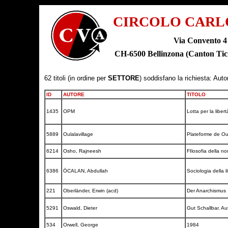
CIRCOLO CARL
Via Convento 4
CH-6500 Bellinzona (Canton T
62 titoli (in ordine per
SETTORE
) soddisfano la richiesta: Auto
ID
AUTORE
TITOLO
1435
OPM
Lotta per la libe
5889
Oulalavillage
Plateforme de Oul
6214
Osho, Rajneesh
FIlosofia della n
6386
ÖCALAN, Abdullah
Sociologia della l
221
Oberländer, Erwin (acd)
Der Anarchismus
5291
Oswald, Dieter
Gut Schallbar. A
534
Orwell, George
1984