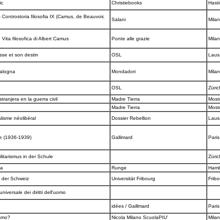
ic
Christiebooks
Hast
 - Controstoria filosofia IX (Camus, de Beauvoir,
Salani
Mila
o. Vita filosofica di Albert Camus
Ponte alle grazie
Mila
sse et son destin
OSL
Lau
talogna
Mondadori
Mila
OSL
Züri
tranjera en la guerra civil
Madre Tierra
Most
Madre Tierra
Most
alisme néolibéral
Dossier Rebellion
Lau
re (1936-1939)
Gallimard
Pari
litarismus in der Schule
Züri
pa
Runge
Ham
n der Schweiz
Universität Fribourg
Frib
niversale dei diritti dell'uomo
idées / Gaillmard
Pari
ismo?
Nicola Milano ScuolaPIU'
Mila