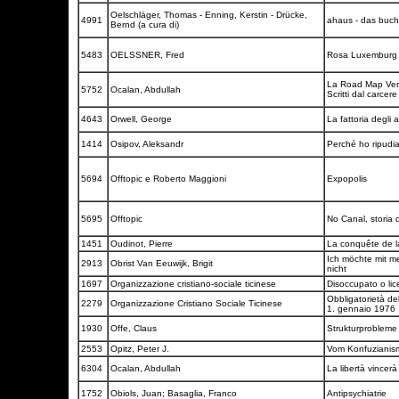
Oelschläger, Thomas - Enning, Kerstin - Drücke,
4991
ahaus - das buch
Bernd (a cura di)
5483
OELSSNER, Fred
Rosa Luxembur
La Road Map Verso
5752
Ocalan, Abdullah
Scritti dal carcere
4643
Orwell, George
La fattoria degli 
1414
Osipov, Aleksandr
Perché ho ripudia
5694
Offtopic e Roberto Maggioni
Expopolis
5695
Offtopic
No Canal, storia
1451
Oudinot, Pierre
La conquête de l
Ich möchte mit m
2913
Obrist Van Eeuwijk, Brigit
nicht
1697
Organizzazione cristiano-sociale ticinese
Disoccupato o lic
Obbligatorietà de
2279
Organizzazione Cristiano Sociale Ticinese
1. gennaio 1976
1930
Offe, Claus
Strukturprobleme 
2553
Opitz, Peter J.
Vom Konfuziani
6304
Ocalan, Abdullah
La libertà vincer
1752
Obiols, Juan; Basaglia, Franco
Antipsychiatrie