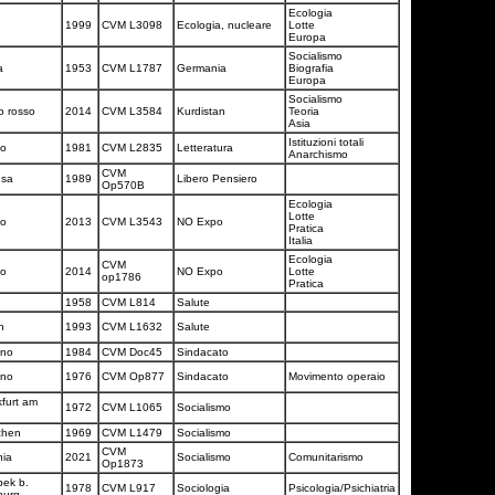
Ecologia
1999
CVM L3098
Ecologia, nucleare
Lotte
Europa
Socialismo
a
1953
CVM L1787
Germania
Biografia
Europa
Socialismo
o rosso
2014
CVM L3584
Kurdistan
Teoria
Asia
Istituzioni totali
no
1981
CVM L2835
Letteratura
Anarchismo
CVM
usa
1989
Libero Pensiero
Op570B
Ecologia
Lotte
no
2013
CVM L3543
NO Expo
Pratica
Italia
Ecologia
CVM
no
2014
NO Expo
Lotte
op1786
Pratica
s
1958
CVM L814
Salute
ch
1993
CVM L1632
Salute
ano
1984
CVM Doc45
Sindacato
ano
1976
CVM Op877
Sindacato
Movimento operaio
furt am
1972
CVM L1065
Socialismo
n
chen
1969
CVM L1479
Socialismo
CVM
nia
2021
Socialismo
Comunitarismo
Op1873
bek b.
1978
CVM L917
Sociologia
Psicologia/Psichiatria
burg