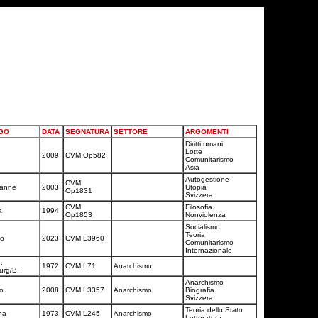
GO
DATA
SEGNATURA
SETTORE
ARGOMENTI
Diritti umani
Lotte
2009
CVM Op582
Comunitarismo
Asia
Autogestione
CVM
sanne
2003
Utopia
Op1831
Svizzera
CVM
Filosofia
a
1994
Op1853
Nonviolenza
Socialismo
Teoria
no
2023
CVM L3960
Comunitarismo
Internazionale
,
1972
CVM L71
Anarchismo
burg/B.
Anarchismo
go
2008
CVM L3357
Anarchismo
Biografia
Svizzera
Teoria dello Stato
na
1973
CVM L245
Anarchismo
Letteratura