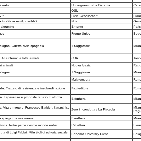
iconto
Underground - La Fiaccola
Cata
OSL
.A.?
Freie Gesellschaft
Frank
totalitaire est-il possible?
Noir
Gen
Bakounine
Entente
Pari
mos
Frente Unido
Bog
alogna. Guerra civile spagnola
Il Saggiatore
Mila
to. Anarchismo e lotta armata
CDA
Tori
ri animali
Nuova Ipazia
Rag
talogna
Il Saggiatore
Mila
e
Malatempora
Rom
belle. Trattato di resistenza e insubordinazione
Fazi editore
Rom
 Esperienze e proposte radicali di riforma
Elèuthera
Mila
e. Vita e morte di Francesco Barbieri, l'anarchico
Milan
Zero in condotta / La Fiaccola
Rag
mo spiegato a mia nonna
Elèuthera
Mila
tions. Notre patrie c'est le monde entier
Rebellion
Bien
ta di Luigi Fabbri. Mille titoli di editoria sociale
Bonomia University Press
Bolo