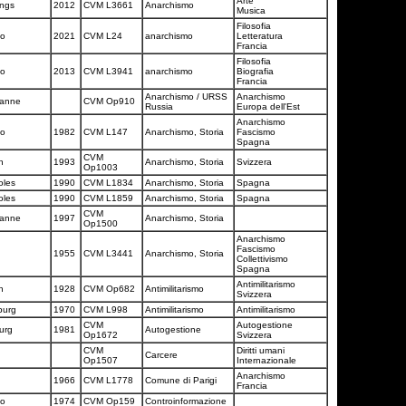
Arte
ings
2012
CVM L3661
Anarchismo
Musica
Filosofia
no
2021
CVM L24
anarchismo
Letteratura
Francia
Filosofia
no
2013
CVM L3941
anarchismo
Biografia
Francia
Anarchismo / URSS
Anarchismo
sanne
CVM Op910
Russia
Europa dell'Est
Anarchismo
no
1982
CVM L147
Anarchismo, Storia
Fascismo
Spagna
CVM
ch
1993
Anarchismo, Storia
Svizzera
Op1003
oles
1990
CVM L1834
Anarchismo, Storia
Spagna
oles
1990
CVM L1859
Anarchismo, Storia
Spagna
CVM
sanne
1997
Anarchismo, Storia
Op1500
Anarchismo
Fascismo
s
1955
CVM L3441
Anarchismo, Storia
Collettivismo
Spagna
Antimilitarismo
ch
1928
CVM Op682
Antimilitarismo
Svizzera
burg
1970
CVM L998
Antimilitarismo
Antimilitarismo
CVM
Autogestione
ourg
1981
Autogestione
Op1672
Svizzera
CVM
Diritti umani
Carcere
Op1507
Internazionale
Anarchismo
s
1966
CVM L1778
Comune di Parigi
Francia
no
1974
CVM Op159
Controinformazione