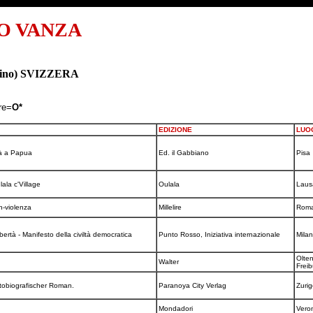
O VANZA
icino) SVIZZERA
re=
O*
EDIZIONE
LUO
rtà a Papua
Ed. il Gabbiano
Pisa
ala c'Village
Oulala
Lau
on-violenza
Millelire
Rom
ibertà - Manifesto della civiltà democratica
Punto Rosso, Iniziativa internazionale
Mila
Olten
Walter
Frei
utobiografischer Roman.
Paranoya City Verlag
Zuri
Mondadori
Vero