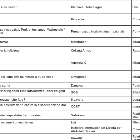
 zum castor
Klemm & Oelschläger
Ulm
g
Rinascita
Rom
 i negoziati. Pref. di Immanuel Wallerstein /
Punto rosso / iniziativa internazionale
Punt
 III
animali
Mondadori
Mila
to la religione
Collana Anteo
Rag
Agenzia X
Mila
 della lotta che ha messo a nudo expo
Offtopiclab
Mila
a santé
Dangles
Pari
einer eigenen Hilfe auskommen, aber es geht
SOS
Züri
enziato: che fare?
Il Lavoro
Lug
lla assicurazione contro la disoccupazione dal
OCST
Lug
Frank
des kapitalistischen Staates
Suhrkamp
Mai
smus zum Kommunismus
List
Mün
Iniziativa Internazionale Libertà per
à
Colo
Abdullah Ocalan
Rein
Rowohlt
Ham