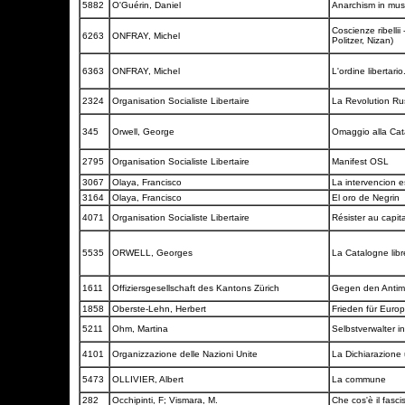
5882
O'Guérin, Daniel
Anarchism in mus
Coscienze ribellii
6263
ONFRAY, Michel
Politzer, Nizan)
6363
ONFRAY, Michel
L'ordine libertari
2324
Organisation Socialiste Libertaire
La Revolution Ru
345
Orwell, George
Omaggio alla Ca
2795
Organisation Socialiste Libertaire
Manifest OSL
3067
Olaya, Francisco
La intervencion es
3164
Olaya, Francisco
El oro de Negrin
4071
Organisation Socialiste Libertaire
Résister au capit
5535
ORWELL, Georges
La Catalogne lib
1611
Offiziersgesellschaft des Kantons Zürich
Gegen den Antimi
1858
Oberste-Lehn, Herbert
Frieden für Euro
5211
Ohm, Martina
Selbstverwalter i
4101
Organizzazione delle Nazioni Unite
La Dichiarazione u
5473
OLLIVIER, Albert
La commune
282
Occhipinti, F; Vismara, M.
Che cos'è il fasc