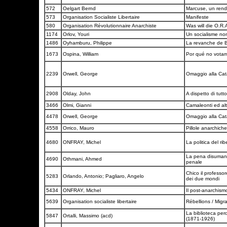
572
Oelgart Bernd
Marcuse, un rend
573
Organisation Socialiste Libertaire
Manifeste
580
Organisation Révolutionnaire Anarchiste
Was will die O.R
1174
Orlov, Youri
Un socialisme non 
1486
Oyhamburu, Philippe
La revanche de 
1673
Ospina, William
Por qué no vota
2239
Orwell, George
Omaggio alla Cat
2908
Olday, John
A dispetto di tut
3466
Olmi, Gianni
Camaleonti ed alt
4478
Orwell, George
Omaggio alla Ca
4558
Orrico, Mauro
Pillole anarchich
4680
ONFRAY, Michel
La politica del ri
La pena disumana.
4690
Othmani, Ahmed
penale
Chico il professor
5283
Orlando, Antonio; Pagliaro, Angelo
dei due mondi
5434
ONFRAY, Michel
Il post-anarchis
5639
Organisation socialiste libertaire
Rébellions / Migra
La biblioteca perdu
5847
Ortalli, Massimo (acd)
(1871-1926)