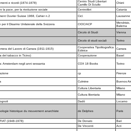
Centro Studi Libertari
umenti e ricordi (1874-1878)
Chieti
Camillo Di Sciullo
o la pace, per la rivoluzione sociale
Centrolibri
Catania
ment Ouvrier Suisse 1968, Cahier n.2
Cicl.
Lausanne
Mendrisio,
per il Disarmo Unilaterale della Svizzera
CIOC/ACP
Balerna
Circolo di Studi
Vienna
Circolo di studi sociali
Torino
Cooperativa Tipolitografica
amera del Lavoro di Carrara (1911-1915)
Carrara
Editrice
ia del tabacco in Ticino)
Cooperazione
Basel
a: Amsterdam negli anni sessanta
COX 18 Books
Torino
zazione
cp
Firenze
ia
Culmine
Buenos Ai
Cultura Libertaria
Milano
Cultura libertaria
Milano
Tognoli
Dadò
Locarno
nthologie historique du mouvement anarchiste
de Delphes
Paris
la FIAT (1948-1978)
De Donato
Bari
De Vincenti
Acri