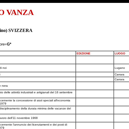
O VANZA
icino) SVIZZERA
tore=
G*
EDIZIONE
LUOGO
di noi
Lugano
i
Carrara
Carrara
te nera
delle attività industriali e artigianali del 16 settembre
ncernente la concessione di aiuti speciali all'economia
 1979
disciplinamento della durata minima delle vacanze del
lavoro dell'11 novembre 1968
cernente l'annuncio dei licenziamenti e dei posti di
1979