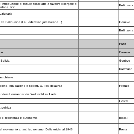
l'introduzione di misure fiscali atte a favorire il sorgere di
Bellinzon
antone Ticin
luzionaria
 de Bakounine (La Fédération jurassienne...)
Genève
Bellinzon
Paris
sme
Genève
 Bolivia
Genève
Dortmund
Anarchisme
igione, educazione e societï¿½. Tesi di laurea
Firenze
r dem Horizont ist die Welt nicht zu Ende
Liestal
a politica
i di resistenza e autonomia
(Italia)
del movimento anarchico romano. Dalle origini al 1946
Roma