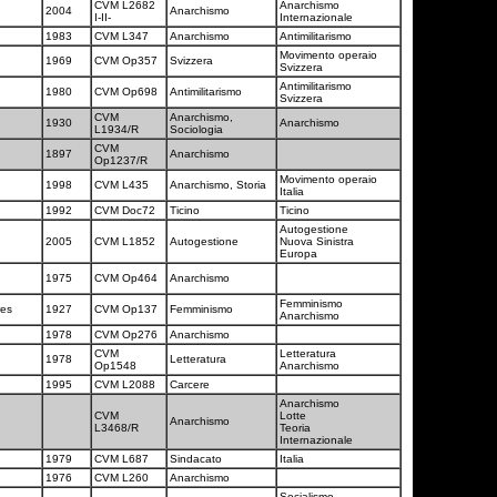
CVM L2682
Anarchismo
2004
Anarchismo
I-II-
Internazionale
1983
CVM L347
Anarchismo
Antimilitarismo
Movimento operaio
1969
CVM Op357
Svizzera
Svizzera
Antimilitarismo
1980
CVM Op698
Antimilitarismo
Svizzera
CVM
Anarchismo,
1930
Anarchismo
L1934/R
Sociologia
CVM
1897
Anarchismo
Op1237/R
Movimento operaio
1998
CVM L435
Anarchismo, Storia
Italia
1992
CVM Doc72
Ticino
Ticino
Autogestione
2005
CVM L1852
Autogestione
Nuova Sinistra
Europa
1975
CVM Op464
Anarchismo
Femminismo
res
1927
CVM Op137
Femminismo
Anarchismo
1978
CVM Op276
Anarchismo
CVM
Letteratura
1978
Letteratura
Op1548
Anarchismo
1995
CVM L2088
Carcere
Anarchismo
CVM
Lotte
Anarchismo
L3468/R
Teoria
Internazionale
1979
CVM L687
Sindacato
Italia
1976
CVM L260
Anarchismo
Socialismo