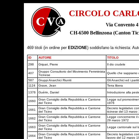
CIRCOLO CARL
Via Convento 4
CH-6500 Bellinzona (Canton T
469 titoli (in ordine per
EDIZIONE
) soddisfano la richiesta: Au
ID
AUTORE
TITOLO
298
Gripari, Pierre
Il dio crudele
Gruppo Consultorio del Movimento Femminista
407
Quello che sappiamo 
Ticinese
587
Gruppi Anarchici Riuniti
Gli Anarchici ed i partit
1124
Grave, Jean
Terra libera
1376
Guérin, Daniel
Introduzione alla pes
Gran Consiglio della Repubblica e Cantone
Legge sul promovimento 
1660
del Ticino
1976
Gran Consiglio della Repubblica e Cantone
Decreto legislativo co
1661
del Ticino
ticinese del 13 marzo
Gran Consiglio della Repubblica e Cantone
Legge concernente il 
1662
del Ticino
29 marzo 1972
Gran Consiglio della Repubblica e Cantone
1663
Legge cantonale sul 
del Ticino
Gran Consiglio della Repubblica e Cantone
Decreto legislativo con
1664
del Ticino
lavoro del 12 marzo 