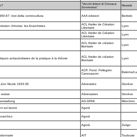
"Vecchi lettori di Cronaca
mo?
Newark
Sovversiva"
0-67: inizi della controcultura
AAA edizioni
Bertiolo
ACL Atelier de Création
lution chinoise: les Anarchistes
Lyon
Libertaire
ACL Atelier de Création
Lyon
Libertaire
ACL Atelier de création
Lyon
libertaire
ACL Atelier de création
tiques antiautoritaires de la pratique à la théorie
Lyon
libertaire
ACP, Fond. Pellegrini-
Balerna/L
Canevascini
Léon Nicole 1933-36
Adveraires
Genève
 suisse
Adversaires
Genève
tverwaltung
AG-SPAK
München
ni sul lavoro
Agorà
 Anarchico
Agorà
Agorà
Zurigo
utionnaire
AIT
Toulouse