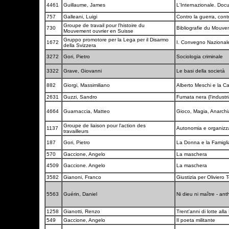
4461
Guillaume, James
L'Internazionale. Doc
757
Galleani, Luigi
Contro la guerra, contr
Groupe de travail pour l'histoire du
730
Bibliografie du Mouve
Mouvement ouvrier en Suisse
Gruppo promotore per la Lega per il Disarmo
1672
I. Convegno Nazionale 
della Svizzera
3272
Gori, Pietro
Sociologia criminale
3322
Grave, Giovanni
Le basi della società
882
Giorgi, Massimiliano
Alberto Meschi e la C
2631
Guzzi, Sandro
Fumata nera (l'industr
4664
Guarnaccia, Matteo
Gioco, Magia, Anarchi
Groupe de liaison pour l'action des
1137
Autonomia e organiz
travailleurs
187
Gori, Pietro
La Donna e la Famigl
570
Gaccione, Angelo
La maschera
4509
Gaccione. Angelo
La maschera
3582
Gianoni, Franco
Giustizia per Oliviero 
5563
Guérin, Daniel
Ni dieu ni maître - a
1258
Gianotti, Renzo
Trent'anni di lotte al
549
Gaccione, Angelo
Il poeta militante