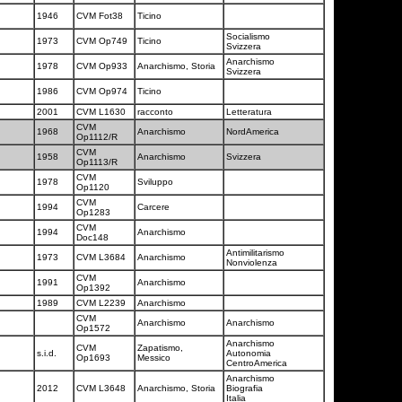
a
1946
CVM Fot38
Ticino
Socialismo
1973
CVM Op749
Ticino
Svizzera
Anarchismo
1978
CVM Op933
Anarchismo, Storia
Svizzera
a
1986
CVM Op974
Ticino
2001
CVM L1630
racconto
Letteratura
CVM
1968
Anarchismo
NordAmerica
Op1112/R
CVM
1958
Anarchismo
Svizzera
Op1113/R
CVM
1978
Sviluppo
Op1120
CVM
1994
Carcere
Op1283
CVM
1994
Anarchismo
Doc148
Antimilitarismo
1973
CVM L3684
Anarchismo
Nonviolenza
CVM
1991
Anarchismo
Op1392
1989
CVM L2239
Anarchismo
CVM
Anarchismo
Anarchismo
Op1572
Anarchismo
CVM
Zapatismo,
s.i.d.
Autonomia
Op1693
Messico
CentroAmerica
Anarchismo
2012
CVM L3648
Anarchismo, Storia
Biografia
Italia