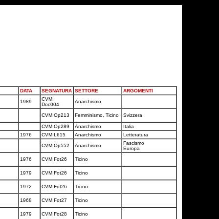
DATA
SEGNATURA
SETTORE
ARGOMENTI
CVM
1989
Anarchismo
Doc004
CVM Op213
Femminismo, Ticino
Svizzera
CVM Op289
Anarchismo
Italia
1976
CVM L615
Anarchismo
Letteratura
Fascismo
CVM Op552
Anarchismo
Europa
1976
CVM Fot26
Ticino
1979
CVM Fot26
Ticino
1972
CVM Fot26
Ticino
1968
CVM Fot27
Ticino
1979
CVM Fot28
Ticino