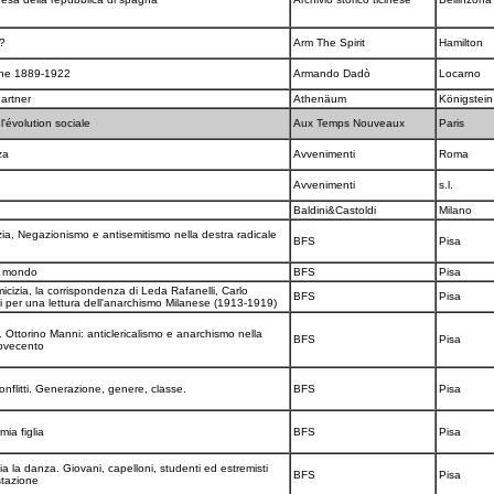
n?
Arm The Spirit
Hamilton
zione 1889-1922
Armando Dadò
Locarno
Partner
Athenäum
Königstei
'évolution sociale
Aux Temps Nouveaux
Paris
nza
Avvenimenti
Roma
Avvenimenti
s.l.
Baldini&Castoldi
Milano
ia, Negazionismo e antisemitismo nella destra radicale
BFS
Pisa
to mondo
BFS
Pisa
icizia, la corrispondenza di Leda Rafanelli, Carlo
BFS
Pisa
i per una lettura dell'anarchismo Milanese (1913-1919)
. Ottorino Manni: anticlericalismo e anarchismo nella
BFS
Pisa
Novecento
onflitti. Generazione, genere, classe.
BFS
Pisa
mia figlia
BFS
Pisa
 la danza. Giovani, capelloni, studenti ed estremisti
BFS
Pisa
stazione