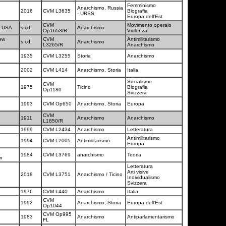
Femminismo
Anarchismo, Russia
2016
CVM L3635
Biografia
- URSS
Europa dell'Est
CVM
Movimento operaio
 - USA
s.i.d.
Anarchismo
Op1653/R
Violenza
ew
CVM
Antimilitarismo
s.i.d.
Anarchismo
L3265/R
Anarchismo
1935
CVM L3255
Storia
Anarchismo
2002
CVM L414
Anarchismo, Storia
Italia
Socialismo
CVM
1975
Ticino
Biografia
Op1180
Svizzera
1993
CVM Op650
Anarchismo, Storia
Europa
CVM
1911
Anarchismo
Anarchismo
L1850/R
1999
CVM L2434
Anarchismo
Letteratura
Antimilitarismo
1994
CVM L2005
Antimilitarismo
Europa
1984
CVM L3769
anarchismo
Teoria
rn
Letteratura
Arti visive
a
2018
CVM L3751
Anarchismo / Ticino
Individualismo
Svizzera
1976
CVM L440
Anarchismo
Italia
CVM
1992
Anarchismo, Storia
Europa dell'Est
Op1044
CVM Op995
1983
Anarchismo
Antiparlamentarismo
FL