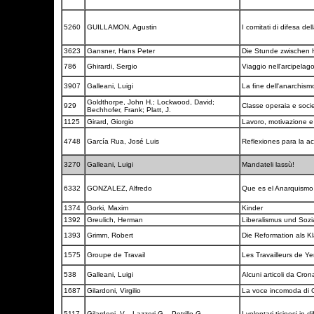
5260
GUILLAMON, Agustin
I comitati di difesa d
3623
Gansner, Hans Peter
Die Stunde zwischen
786
Ghirardi, Sergio
Viaggio nell'arcipelag
3907
Galleani, Luigi
La fine dell'anarchis
Goldthorpe, John H.; Lockwood, David;
929
Classe operaia e soci
Bechhofer, Frank; Platt, J.
1125
Girard, Giorgio
Lavoro, motivazione e 
4748
García Rua, José Luis
Reflexiones para la ac
3270
Galleani, Luigi
Mandateli lassù!
6332
GONZALEZ, Alfredo
Que es el Anarquismo 
1374
Gorki, Maxim
Kinder
1392
Greulich, Herman
Liberalismus und Soz
1393
Grimm, Robert
Die Reformation als 
1575
Groupe de Travail
Les Travailleurs de Ye
538
Galleani, Luigi
Alcuni articoli da Cro
1687
Gilardoni, Virgilio
La voce incomoda di C
5117
Gilardoni, V. - Lazzeri G. - Petrillo G.
I volontari ticinesi in