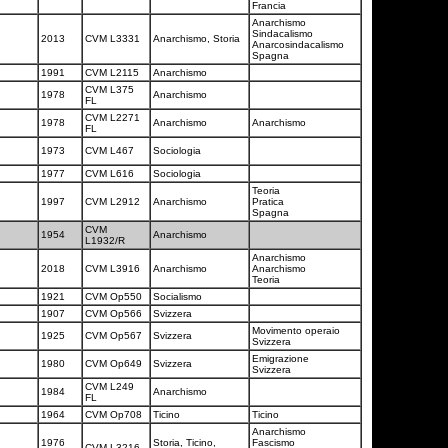
Francia
Anarchismo
Sindacalismo
2013
CVM L3331
Anarchismo, Storia
Anarcosindacalismo
Spagna
1991
CVM L2115
Anarchismo
CVM L375
1978
Anarchismo
FL
CVM L2271
1978
Anarchismo
Anarchismo
FL
1973
CVM L467
Sociologia
1977
CVM L616
Sociologia
Teoria
1997
CVM L2912
Anarchismo
Pratica
Spagna
CVM
1954
Anarchismo
L1932/R
Anarchismo
2018
CVM L3916
Anarchismo
Anarchismo
Teoria
1921
CVM Op550
Socialismo
1907
CVM Op566
Svizzera
Movimento operaio
1925
CVM Op567
Svizzera
Svizzera
Emigrazione
1980
CVM Op649
Svizzera
Svizzera
CVM L249
1984
Anarchismo
FL
a
1964
CVM Op708
Ticino
Ticino
Anarchismo
1976
Storia, Ticino,
Fascismo
a
CVM L3216