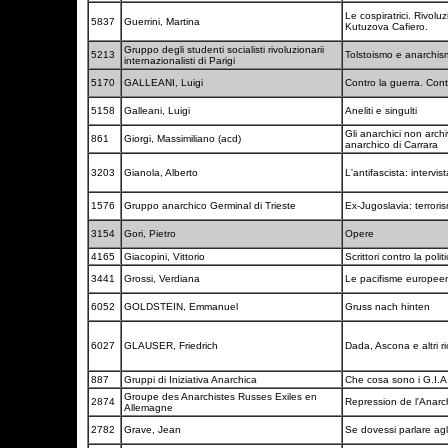
Le cospiratrici. Rivolu
5837
Guerrini, Martina
Kutuzova Cafiero.
Gruppo degli studenti socialisti rivoluzionarii
5213
Tolstoismo e anarchis
internazionalisti di Parigi
5170
GALLEANI, Luigi
Contro la guerra. Cont
5158
Galleani, Luigi
Aneliti e singulti
Gli anarchici non archi
861
Giorgi, Massimiliano (acd)
anarchico di Carrara
3203
Gianola, Alberto
L'antifascista: intervi
1576
Gruppo anarchico Germinal di Trieste
Ex-Jugoslavia: terrori
3154
Gori, Pietro
Opere
4165
Giacopini, Vittorio
Scrittori contro la polit
3441
Grossi, Verdiana
Le pacifisme europe
6052
GOLDSTEIN, Emmanuel
Gruss nach hinten
6027
GLAUSER, Friedrich
Dada, Ascona e altri ri
887
Gruppi di Iniziativa Anarchica
Che cosa sono i G.I.A
Groupe des Anarchistes Russes Exiles en
2874
Repression de l'Anarch
Allemagne
2782
Grave, Jean
Se dovessi parlare agli