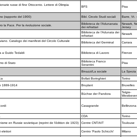
zionarie russe di fine Ottocento. Lettere di Olimpia
BFS
Pisa
mo (rapporto del 1900)
Bibl. Circolo Studi sociali
Barre, Vt.
Biblioteca de l'Adunanata
Newark, N
ro la Pace. Per la rivoluzione sociale.
dei refrattari
Jersey
Biblioteca de l'Adunata dei
Newark
refrattari
viano. Catalogo dei manifesti del Circolo Culturale
Biblioteca del Germinal
Carrara
sta a Guido Tedaldi
Biblioteca di Lavoro
Firenze
Biblioteca Franco
smo di Stato
Pisa
Serantini
Binazzi/La sociale
La Spezia
ica
Bollati Boringhieri
Torino
en 1889-1914
Bruylant
Bruxelles
Telgte-
Büchse der Pandora
Westbeve
cordi
Casagrande
Bellinzon
.
CDA
Torino
isme en Russie sovietique (reprint de l'édition de 1923)
Centre CNT/AIT
Toulouse
 elettori
Centro 'Paolo Schicchi'
Milano