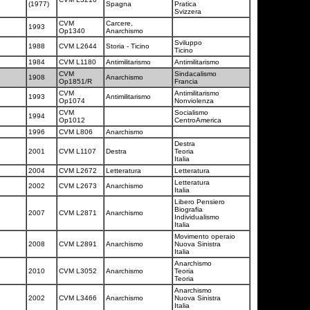
(1977)
Spagna
Pratica
Svizzera
CVM
Carcere,
1993
Op1340
Anarchismo
Sviluppo
1988
CVM L2644
Storia - Ticino
Ticino
n
1984
CVM L1180
Antimilitarismo
Antimilitarismo
CVM
Sindacalismo
1908
Anarchismo
Op1851/R
Francia
CVM
Antimilitarismo
1993
Antimilitarismo
Op1074
Nonviolenza
CVM
Socialismo
1994
Op1012
CentroAmerica
1996
CVM L806
Anarchismo
Destra
2001
CVM L1107
Destra
Teoria
Italia
2004
CVM L2672
Letteratura
Letteratura
Letteratura
2002
CVM L2673
Anarchismo
Italia
Libero Pensiero
Biografia
2007
CVM L2871
Anarchismo
Individualismo
Italia
Movimento operaio
2008
CVM L2891
Anarchismo
Nuova Sinistra
Italia
Anarchismo
2010
CVM L3052
Anarchismo
Teoria
Teoria
Anarchismo
2002
CVM L3466
Anarchismo
Nuova Sinistra
Italia