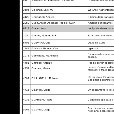
3595
Giddings, Larry W.
Why Anti-Authoritaria
4423
Ghiringhelli, Andrea
Il Ticino della transi
2050
Guha, Anton-Andreas; Papcke, Sven
Amerika der riskante 
6212
Grave, Jean
Le Syndicalisme dans l
2950
Gandhi, Mohandas K.
Scritti sulla non-viole
6405
GUEVARA, Che
Diario da Cuba
1441
Guevara, Ernesto Che
I giovani
Estranei alla democraz
1973
Germinario, Francesco
italiana.
4451
Gamberi, Antonio
Poesie per un libera
Lettere d'amore e d'am
4452
Granata, Mattia
Molaschi e Maria Ross
Un eretico in Paradiso
4692
GIULIANELLI, Roberto
Senigallia del primo 
4716
Giachetti, Diego
Un sessantotto e tre c
4936
GURRIERI, Pippo
L'anarchia spiegata a 
Anni sessanza comincia
5561
Giachetti, Diego
negli anni della conte