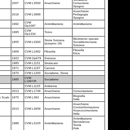
2007
CVM L3500
Anarchismo
Comunismo
Spagna
Anarchismo
2016
CVM L3689
Pedagogia
Spagna
CVM
1992
Antimilitarismo
Antimilitarismo
Op1087
CVM
1995
Ticino
Op1334
Movimento operaio
Storia Svizzera
1955
CVM L3300
Socialdemocrazia
(sciopero 18)
Svizzera
Filosofia
1909
CVM L2492
Filosofia
Etica
1922
CVM Op679
Svizzera
1985
CVM L1151
Sindacato
1971
CVM L1197
Carcere
1970
CVM L1200
Socialismo, Storia
CVM
1885
Socialismo
L1897/R
CVM L1125
Ambiente
2013
CVM L1746
Anarchismo
Comunitarismo
Biografia
o Scalo
1975
CVM L393
Anarchismo
Italia
Anarchismo
Controinformazione
2015
CVM L3656
Anarchismo
Anarcocomunismo
Italia
Antimilitarismo
Nonviolenza
1988
CVM L3105
Antimilitarismo
Teoria
Asia