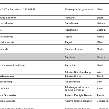
ella CNT a Barcellona, 1933-1938
All'insegna del gatto rosso
Milano
 Hund und Wolf
Ammann
Zürich
o occidentale
Anarchismo
Catania
mo?
Anarchismo
Catania
età opulenta
Angeli
Milano
valori sociali
Angeli
Milano
cion (I)
Anselmo Lorenzo
Madrid
Antistato
Cesena
- Kio estas Anarkiismo
Antorcha
Madrid
Arbeiter-Buchhandlung
Wien
ialdemokratie
Arbeiter-Union
Zürich
Klassenkampf
Arbeiterunion
Bern
Arbeitesgemeinschaft
ni Celtek
Basel
Türkei-Flüchtlinge
naca Sovversiva
Archivio Famiglia Berneri
Pistoia
arlo Battaglini
Archivio Storico Ticinese
Bellinzon
 difesa della repubblica di spagna
Archivio storico ticinese
Bellinzon