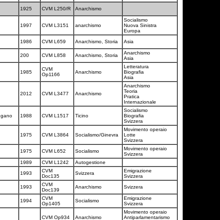
1925
CVM L250/R
Anarchismo
Socialismo
1997
CVM L3151
anarchismo
Nuova Sinistra
Europa
1986
CVM L659
Anarchismo, Storia
Asia
Anarchismo
200
CVM L858
Anarchismo, Storia
Asia
Letteratura
CVM
1985
Anarchismo
Biografia
Op1166
Asia
Anarchismo
Teoria
2012
CVM L3477
Anarchismo
Pratica
Internazionale
Socialismo
ugano
1988
CVM L1517
Ticino
Biografia
Svizzera
Movimento operaio
1975
CVM L3864
Socialismo/Ginevra
Lotte
Svizzera
Movimento operaio
1975
CVM L652
Socialismo
Svizzera
1989
CVM L1242
Autogestione
CVM
Emigrazione
1993
Svizzera
Doc135
Svizzera
CVM
1993
Anarchismo
Svizzera
Doc139
CVM
Emigrazione
1994
Socialismo
Op1405
Svizzera
Movimento operaio
CVM Op934
Anarchismo
Antiparlamentarismo