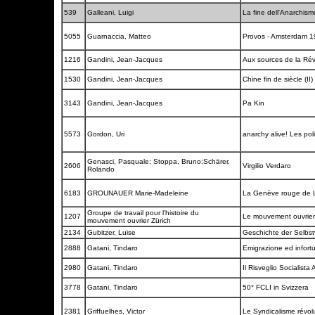
539
Galleani, Luigi
La fine dell'Anarchis
5055
Guarnaccia, Matteo
Provos - Amsterdam 196
1216
Gandini, Jean-Jacques
Aux sources de la Révo
1530
Gandini, Jean-Jacques
Chine fin de siècle (II)
3143
Gandini, Jean-Jacques
Pa Kin
5573
Gordon, Uri
anarchy alive! Les poli
Genasci, Pasquale; Stoppa, Bruno;Schärer,
2606
Virgilio Verdaro
Rolando
6183
GROUNAUER Marie-Madeleine
La Genève rouge de 
Groupe de travail pour l'histoire du
1207
Le mouvement ouvrier
mouvement ouvrier Zürich
2134
Gubitzer, Luise
Geschichte der Selbs
2888
Gatani, Tindaro
Emigrazione ed infortu
2980
Gatani, Tindaro
Il Risveglio Socialista
3778
Gatani, Tindaro
50° FCLI in Svizzera
2381
Griffuelhes, Victor
Le Syndicalisme révol