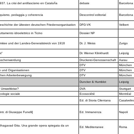
37. La crisi del antifascismo en Cataluña
debate
Barcelona
rquismo, pedaggia y coherencia
Descontrol editorial
Barcelona
schichte der ältesten deutschen Friedensorganisation
DFG-VK
Velbert
ruttamento idroelettrico in Ticino
Dossier NP
omitee und der Landes-Generalstreick von 1918
Dr. J. Weiss
Zurigo
ht"
Dr. Werner Klinkhardt
Leipzig
enschenwerdung
Druckerei-Genossenschaft
Aarau
DTV
München
ge und Organisationen
DTV
München
chen Arbeiterbewegung
DTV
München
Duncker & Humblot
Leipzig
r Umweltkrise?
DVA
Stuttgart
cologie sociale
Ecosociété
Montréal
Ed. di Storia Cilentana
Casalvelin
ntr. di Giuseppe Funelli]
Ed. Immanenza
Napoli
hagavad Gita. Una grande opera spiegata da un
Ed. Mediterranee
Roma