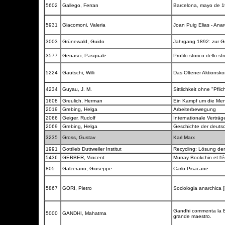
5602
Gallego, Ferran
Barcelona, mayo de 19
5931
Giacomoni, Valeria
Joan Puig Elias - Ana
3003
Grünewald, Guido
Jahrgang 1892: zur Ge
3577
Genasci, Pasquale
Profilo storico dello sf
5224
Gautschi, Willi
Das Oltener Aktionsk
4234
Guyau, J. M.
Sittlichkeit ohne "Pflic
1608
Greulich, Herman
Ein Kampf um die M
2019
Grebing, Helga
Arbeiterbewegung
2066
Geiger, Rudolf
Internationale Verträ
2069
Grebing, Helga
Geschichte der deuts
3235
Gross, Gustav
Karl Marx
1991
Gottlieb Duttweiler Institut
Recycling: Lösung de
5436
GERBER, Vincent
Murray Bookchin et l'é
805
Galzerano, Giuseppe
Carlo Pisacane
5867
GORI, Pietro
Sociologia anarchica [i
Gandhi commenta la B
5000
GANDHI, Mahatma
grande maestro.