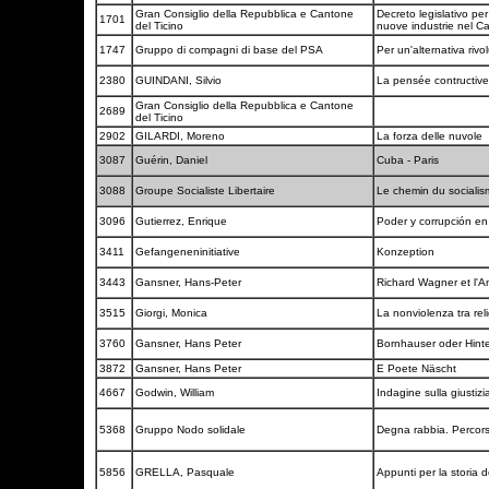
Gran Consiglio della Repubblica e Cantone
Decreto legislativo per 
1701
del Ticino
nuove industrie nel C
1747
Gruppo di compagni di base del PSA
Per un'alternativa rivo
2380
GUINDANI, Silvio
La pensée contructive
Gran Consiglio della Repubblica e Cantone
2689
del Ticino
2902
GILARDI, Moreno
La forza delle nuvole
3087
Guérin, Daniel
Cuba - Paris
3088
Groupe Socialiste Libertaire
Le chemin du sociali
3096
Gutierrez, Enrique
Poder y corrupción en
3411
Gefangeneninitiative
Konzeption
3443
Gansner, Hans-Peter
Richard Wagner et l'
3515
Giorgi, Monica
La nonviolenza tra rel
3760
Gansner, Hans Peter
Bornhauser oder Hinte
3872
Gansner, Hans Peter
E Poete Näscht
4667
Godwin, William
Indagine sulla giustizi
5368
Gruppo Nodo solidale
Degna rabbia. Percors
5856
GRELLA, Pasquale
Appunti per la storia 