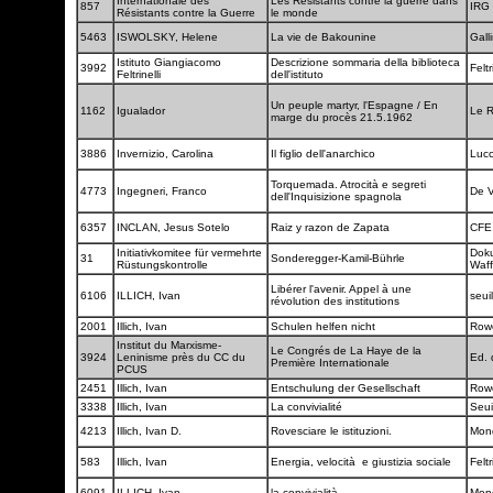
Internationale des
Les Résistants contre la guerre dans
857
IRG
Résistants contre la Guerre
le monde
5463
ISWOLSKY, Helene
La vie de Bakounine
Gall
Istituto Giangiacomo
Descrizione sommaria della biblioteca
3992
Feltr
Feltrinelli
dell'istituto
Un peuple martyr, l'Espagne / En
1162
Igualador
Le R
marge du procès 21.5.1962
3886
Invernizio, Carolina
Il figlio dell'anarchico
Luc
Torquemada. Atrocità e segreti
4773
Ingegneri, Franco
De 
dell'Inquisizione spagnola
6357
INCLAN, Jesus Sotelo
Raiz y razon de Zapata
CF
Initiativkomitee für vermehrte
Dok
31
Sonderegger-Kamil-Bührle
Rüstungskontrolle
Waf
Libérer l'avenir. Appel à une
6106
ILLICH, Ivan
seui
révolution des institutions
2001
Illich, Ivan
Schulen helfen nicht
Row
Institut du Marxisme-
Le Congrés de La Haye de la
3924
Leninisme près du CC du
Ed. 
Première Internationale
PCUS
2451
Illich, Ivan
Entschulung der Gesellschaft
Row
3338
Illich, Ivan
La convivialité
Seui
4213
Illich, Ivan D.
Rovesciare le istituzioni.
Mond
583
Illich, Ivan
Energia, velocità e giustizia sociale
Feltr
6091
ILLICH, Ivan
la convivialità
Mon