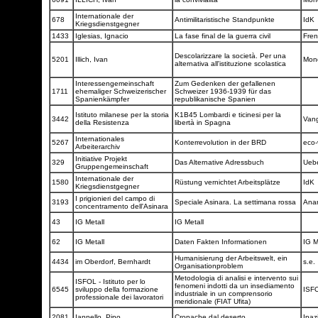
Internationale der
678
Antimilitaristische Standpunkte
IdK
Kriegsdienstgegner
1433
Iglesias, Ignacio
La fase final de la guerra civil
Fren
Descolarizzare la società. Per una
5201
Illich, Ivan
Mon
alternativa all'istituzione scolastica
Interessengemeinschaft
Zum Gedenken der gefallenen
1711
ehemaliger Schweizerischer
Schweizer 1936-1939 für das
Spanienkämpfer
republikanische Spanien
Istituto milanese per la storia
K1B45 Lombardi e ticinesi per la
3442
Vang
della Resistenza
libertà in Spagna
Internationales
5267
Konterrevolution in der BRD
eco-
Arbeiterarchiv
Initiative Projekt
329
Das Alternative Adressbuch
Ueb
Gruppengemeinschaft
Internationale der
1580
Rüstung vernichtet Arbeitsplätze
IdK
Kriegsdienstgegner
I prigionieri del campo di
3193
Speciale Asinara. La settimana rossa
Ana
concentramento dell'Asinara
43
IG Metall
IG Metall
62
IG Metall
Daten Fakten Informationen
IG M
Humanisierung der Arbeitswelt, ein
4434
im Oberdorf, Bernhardt
s.e.
Organisationproblem
Metodologia di analisi e intervento sui
ISFOL - Istituto per lo
fenomeni indotti da un insediamento
6545
sviluppo della formazione
ISF
industriale in un comprensorio
professionale dei lavoratori
meridionale (FIAT Ufita)
2081
Iannello, Pino
Cronache dal deserto
Ipaz