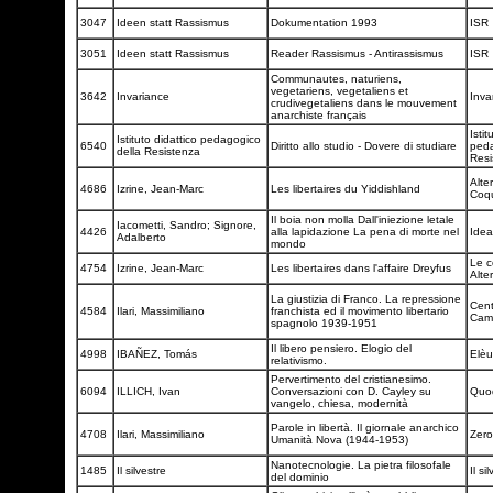
3047
Ideen statt Rassismus
Dokumentation 1993
ISR
3051
Ideen statt Rassismus
Reader Rassismus - Antirassismus
ISR
Communautes, naturiens,
vegetariens, vegetaliens et
3642
Invariance
Inva
crudivegetaliens dans le mouvement
anarchiste français
Istit
Istituto didattico pedagogico
6540
Diritto allo studio - Dovere di studiare
peda
della Resistenza
Res
Alter
4686
Izrine, Jean-Marc
Les libertaires du Yiddishland
Coqu
Il boia non molla Dall'iniezione letale
Iacometti, Sandro; Signore,
4426
alla lapidazione La pena di morte nel
Idea
Adalberto
mondo
Le c
4754
Izrine, Jean-Marc
Les libertaires dans l'affaire Dreyfus
Alte
La giustizia di Franco. La repressione
Cent
4584
Ilari, Massimiliano
franchista ed il movimento libertario
Cami
spagnolo 1939-1951
Il libero pensiero. Elogio del
4998
IBAÑEZ, Tomás
Elèu
relativismo.
Pervertimento del cristianesimo.
6094
ILLICH, Ivan
Conversazioni con D. Cayley su
Quod
vangelo, chiesa, modernità
Parole in libertà. Il giornale anarchico
4708
Ilari, Massimiliano
Zero
Umanità Nova (1944-1953)
Nanotecnologie. La pietra filosofale
1485
Il silvestre
Il si
del dominio