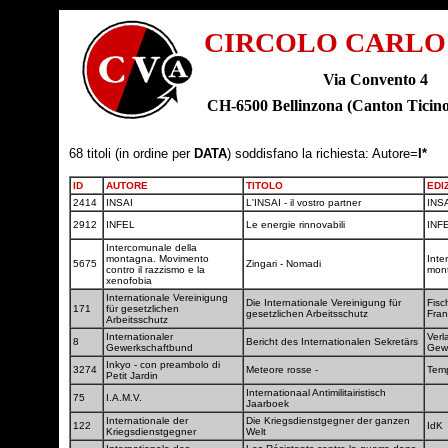
CIRCOLO CARLO
Via Convento 4
CH-6500 Bellinzona (Canton Tic
68 titoli (in ordine per
DATA
) soddisfano la richiesta: Autore=
I*
ID
AUTORE
TITOLO
EDI
2414
INSAI
L'INSAI - il vostro partner
INS
2912
INFEL
Le energie rinnovabili
INF
Intercomunale della
montagna. Movimento
Inte
5675
Zingari - Nomadi
contro il razzismo e la
mon
xenofobia
Internationale Vereinigung
Die Internationale Vereinigung für
Fisc
171
für gesetzlichen
gesetzlichen Arbeitsschutz
Fra
Arbeitsschutz
Internationaler
Verl
8
Bericht des Internationalen Sekretärs
Gewerkschaftbund
Gew
Inkyo - con preambolo di
3274
Meteore rosse -
Temp
Petit Jardin
Internationaal Antimilitairistisch
75
I.A.M.V.
Jaarboek
Internationale der
Die Kriegsdienstgegner der ganzen
122
IdK
Kriegsdienstgegner
Welt