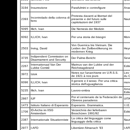
3194
Insurrezione
Parafulmini e controfigure
Ana
Protesta davanti ai libertari del
Incontrolado della colonna di
2393
presente e del futuro sulle
Naut
ferro
capitolazioni del 1937
5095
Illich, Ivan
Die Nemesis der Medizin
6092
ILLICH, Ivan
Per una storia dei bisogni
Mon
Von Guernica bis Vietnam. Die
2503
Irving, David
Leiden der Zivilbevölkerung im
Hey
modernen Krieg
Indipendent Commission on
3735
Der Palme-Bericht
Seve
Disarmament and Security
Internationaal Van Der
Marinus van der Lubbe und der
2267
Edit
Lubbe Comité
Reichstagsbrand
Notes sur l'anarchisme en U.R.S.S.
Les 
3972
Iztok
de 1921 à nos jours
du 
Il genere e il sesso. Per una critica
6096
ILLICH, Ivan
mon
storica dell'uguaglianza
Arno
5235
Illich, Ivan
Lavoro-ombra
Edit
Por el centenario de la Federación de
2867
IUF
UIT
Obreros panaderos
1473
Istituto Italiano di Esperanto
Esperanto. Grammatica.
I.I.E
ID-Archiv im IISG
Verzeichnis der lieferbaren
1706
Edit
Amsterdam
Broschüren 1991/92
La critica del linguaggio come
2387
Internationale Situationniste
Naut
linguaggio della critica
2977
I-AFD
Libertärer Almanach '93
I-A