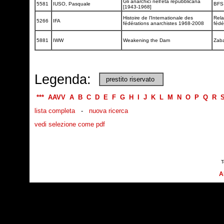
Gli anarchici nell'età repubblicana
5581
IUSO, Pasquale
BF
[1943-1968]
Histoire de l'Internationale des
Rela
5266
IFA
fédérations anarchistes 1968-2008
fédé
5881
IWW
Weakening the Dam
Zab
Legenda:
prestito riservato
***
AAVV
A
B
C
D
E
F
G
H
I
J
K
L
M
N
O
P
Q
R
lista completa
-
nuova ricerca
vedi selezione come pdf
T
A