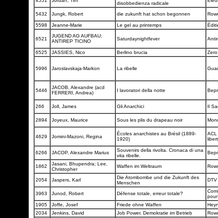
4551
Jordan, Tim
Elèu
disobbedienza radicale
5432
Jungk, Robert
die zukunft hat schon begonnen
Row
5598
Jeanne-Marie
Le gel au printemps
Édit
JUGEND AG AUFBAU;
6521
Saturdaynightfever
Anti
ANTIREP TICINO
6525
JASSIES, Nico
Berlino brucia
Zero
5996
Jaroslavskaja-Markon
La ribelle
Gua
JACOB, Alexandre (acd
5446
I lavoratori della notte
Bepr
FERRERI, Andrea)
266
Joll, James
Gli Anarchici
Il S
2894
Joyeux, Maurice
Sous les plis du drapeau noir
Mond
Écoles anarchistes au Brésil (1889-
ACL 
4629
Jomini-Mazoni, Regina
1920)
liber
Souvenirs della rivolta. Cronaca di una
6266
JACOP, Alexandre Marius
Bep
vita ribelle.
Jasani, Bhupendra; Lee,
1862
Waffen im Weltraum
Row
Christopher
Die Atombombe und die Zukunft des
2054
Jaspers, Karl
DT
Menschen
Comi
3963
Junod, Robert
Défense totale, erreur totale?
pour
1905
Joffe, Josef
Friede ohne Waffen
Hey
2034
Jenkins, David
Job Power. Demokratie im Betrieb
Row