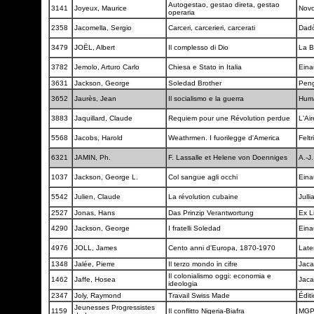
Autogestao, gestao direta, gestao
3141
Joyeux, Maurice
Nov
operaria
2358
Jacomella, Sergio
Carceri, carcerieri, carcerati
Dad
3479
JOËL, Albert
Il complesso di Dio
La B
3782
Jemolo, Arturo Carlo
Chiesa e Stato in Italia
Eina
3631
Jackson, George
Soledad Brother
Pen
3652
Jaurès, Jean
Il socialismo e la guerra
Hum
3883
Jaquillard, Claude
Requiem pour une Révolution perdue
L'Ai
5568
Jacobs, Harold
Weathrmen. I fuorilegge d'America
Feltr
6321
JAMIN, Ph.
F. Lassalle et Helene von Doenniges
A.-J
1037
Jackson, George L.
Col sangue agli occhi
Eina
5542
Julien, Claude
La révolution cubaine
Julli
2527
Jonas, Hans
Das Prinzip Verantwortung
Ex L
4290
Jackson, George
I fratelli Soledad
Eina
4976
JOLL, James
Cento anni d'Europa, 1870-1970
Late
1348
Jalée, Pierre
Il terzo mondo in cifre
Jac
Il colonialismo oggi: economia e
1462
Jaffe, Hosea
Jac
ideologia
2347
Joly, Raymond
Travail Swiss Made
Édit
Jeunesses Progressistes
1159
Il conflitto Nigeria-Biafra
MG