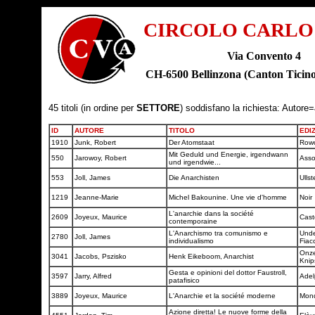
CIRCOLO CARLO
Via Convento 4
CH-6500 Bellinzona (Canton Tic
45 titoli (in ordine per
SETTORE
) soddisfano la richiesta: Autore=
ID
AUTORE
TITOLO
EDI
1910
Junk, Robert
Der Atomstaat
Row
Mit Geduld und Energie, irgendwann
550
Jarowoy, Robert
Asso
und irgendwie...
553
Joll, James
Die Anarchisten
Ullst
1219
Jeanne-Marie
Michel Bakounine. Une vie d'homme
Noir
L'anarchie dans la société
2609
Joyeux, Maurice
Cas
contemporaine
L'Anarchismo tra comunismo e
Unde
2780
Joll, James
individualismo
Fiac
Onze
3041
Jacobs, Pszisko
Henk Eikeboom, Anarchist
Knip
Gesta e opinioni del dottor Faustroll,
3597
Jarry, Alfred
Adel
patafisico
3889
Joyeux, Maurice
L'Anarchie et la société moderne
Mond
Azione diretta! Le nuove forme della