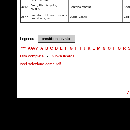
de Lausanne
Jordi, Fritz; Vogeler,
3013
Fontana Martina
Anab
Heinrich
Jaquillard, Claude; Sonnay,
3847
Zürich Graffiti
Editi
Jean-François
Legenda:
prestito riservato
***
AAVV
A
B
C
D
E
F
G
H
I
J
K
L
M
N
O
P
Q
R
lista completa
-
nuova ricerca
vedi selezione come pdf
T
A