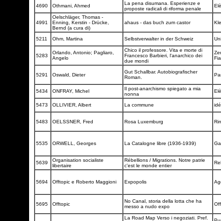
La pena disumana. Esperienze e
4690
Othmani, Ahmed
El
proposte radicali di riforma penale
Oelschläger, Thomas -
4991
Enning, Kerstin - Drücke,
ahaus - das buch zum castor
Kl
Bernd (a cura di)
5211
Ohm, Martina
Selbstverwalter in der Schweiz
Uni
Chico il professore. Vita e morte di
Orlando, Antonio; Pagliaro,
Zer
5283
Francesco Barbieri, l'anarchico dei
Angelo
Fi
due mondi
Gut Schallbar. Autobiografischer
5291
Oswald, Dieter
Pa
Roman.
Il post-anarchismo spiegato a mia
5434
ONFRAY, Michel
El
nonna
5473
OLLIVIER, Albert
La commune
idé
5483
OELSSNER, Fred
Rosa Luxemburg
Ri
5535
ORWELL, Georges
La Catalogne libre (1936-1939)
Ga
Organisation socialiste
Rébellions / Migrations. Notre patrie
5639
Re
libertaire
c'est le monde entier
5694
Offtopic e Roberto Maggioni
Expopolis
Ag
No Canal, storia della lotta che ha
5695
Offtopic
Off
messo a nudo expo
La Road Map Verso i negoziati. Pref.
Pun