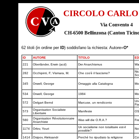
CIRCOLO CARLO
Via Convento 4
CH-6500 Bellinzona (Canton Tic
62 titoli (in ordine per
ID
) soddisfano la richiesta: Autore=
O*
ID
AUTORE
TITOLO
ED
221
Oberländer, Erwin (acd)
Der Anarchismus
Wa
Nic
282
Occhipinti, F; Vismara, M.
Che cos'è il fascismo?
Sc
345
Orwell, George
Omaggio alla Catalogna
Mo
534
Orwell, George
1984
Mo
Un
572
Oelgart Bernd
Marcuse, un rendiconto
Fi
Organisation Socialiste
573
Manifeste
O
Libertaire
Organisation Révolutionnaire
580
Was will die O.R.A.?
Fre
Anarchiste
Un socialisme non totalitaire est-il
1174
Orlov, Youri
No
possible?
1414
Osipov, Aleksandr
Perché ho ripudiato la religione
Co