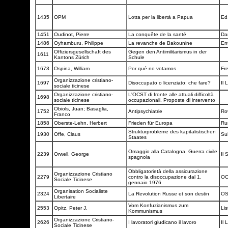
1435
OPM
Lotta per la libertà a Papua
Ed
1451
Oudinot, Pierre
La conquête de la santé
Da
1486
Oyhamburu, Philippe
La revanche de Bakounine
En
Offiziersgesellschaft des
Gegen den Antimilitarismus in der
1611
Kantons Zürich
Schule
1673
Ospina, William
Por qué no votamos
Fr
Organizzazione cristiano-
1697
Disoccupato o licenziato: che fare?
Il 
sociale ticinese
Organizzazione cristiano-
L'OCST di fronte alle attuali difficoltà
1698
sociale ticinese
occupazionali. Proposte di intervento
Obiols, Juan; Basaglia,
1752
Antipsychiatrie
Ro
Franco
1858
Oberste-Lehn, Herbert
Frieden für Europa
Ru
Strukturprobleme des kapitalistischen
1930
Offe, Claus
Su
Staates
Omaggio alla Catalogna. Guerra civile
2239
Orwell, George
Il 
spagnola
Obbligatorietà della assicurazione
Organizzazione Cristiano
2279
contro la disoccupazione dal 1.
O
Sociale Ticinese
gennaio 1976
Organisation Socialiste
2324
La Revolution Russe et son destin
O
Libertaire
Vom Konfuzianismus zum
2553
Opitz, Peter J.
Lis
Kommunismus
Organizzazione Cristiano-
2626
I lavoratori giudicano il lavoro
Il 
Sociale Ticinese