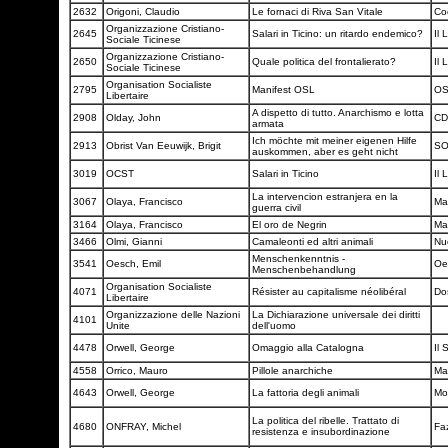
2632
Origoni, Claudio
Le fornaci di Riva San Vitale
Co
Organizzazione Cristiano-
2645
Salari in Ticino: un ritardo endemico?
Il 
Sociale Ticinese
Organizzazione Cristiano-
2650
Quale politica del frontalierato?
Il 
Sociale Ticinese
Organisation Socialiste
2795
Manifest OSL
O
Libertaire
A dispetto di tutto. Anarchismo e lotta
2908
Olday, John
C
armata
Ich möchte mit meiner eigenen Hilfe
2913
Obrist Van Eeuwijk, Brigit
S
auskommen, aber es geht nicht
3019
OCST
Salari in Ticino
Il 
La intervencion estranjera en la
3067
Olaya, Francisco
Ma
guerra civil
3164
Olaya, Francisco
El oro de Negrin
Ma
3466
Olmi, Gianni
Camaleonti ed altri animali
Nu
Menschenkenntnis -
3541
Oesch, Emil
Oe
Menschenbehandlung
Organisation Socialiste
4071
Résister au capitalisme néolibéral
Do
Libertaire
Organizzazione delle Nazioni
La Dichiarazione universale dei diritti
4101
Unite
dell'uomo
4478
Orwell, George
Omaggio alla Catalogna
Il 
4558
Orrico, Mauro
Pillole anarchiche
Ma
4643
Orwell, George
La fattoria degli animali
Mo
La politica del ribelle. Trattato di
4680
ONFRAY, Michel
Faz
resistenza e insubordinazione