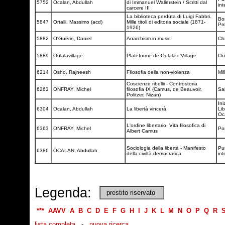
5752
Ocalan, Abdullah
di Immanuel Wallerstein / Scritti dal
in
carcere III
La biblioteca perduta di Luigi Fabbri.
Bo
5847
Ortalli, Massimo (acd)
Mille titoli di editoria sociale (1871-
Pr
1926)
5882
O'Guérin, Daniel
Anarchism in music
Ch
5889
Oulalavillage
Plateforme de Oulala c'Village
Ou
6214
Osho, Rajneesh
FIlosofia della non-violenza
Mil
Coscienze ribellii - Controstoria
6263
ONFRAY, Michel
filosofia IX (Camus, de Beauvoir,
Sa
Politzer, Nizan)
Ini
6304
Ocalan, Abdullah
La libertà vincerà
Lib
Oc
L'ordine libertario. Vita filosofica di
6363
ONFRAY, Michel
Pon
Albert Camus
Sociologia della libertà - Manifesto
Pun
6386
ÖCALAN, Abdullah
della civiltà democratica
in
Legenda:
prestito riservato
***
AAVV
A
B
C
D
E
F
G
H
I
J
K
L
M
N
O
P
Q
R
lista completa
-
nuova ricerca