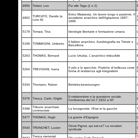
4950
Tolstoi, Leo
Für alle Tage (1 e 2)
Errico Malatesta. Un lavoro lungo e paziente. Il
TURCATO, Davide (a
4962
socialismo anarchico dell'Agitazione 1897-
cura di)
1898
5179
Tomasi, Tina
Ideologie libertarie e formazione umana
Il fabbro anarchico. Autobiografia tra Trieste e
5199
TOMMASINI, Umberto
Barcellona
5263
THOMAS, Bernard
Lucio Urtubia. L'anarchico irriducibile
Il velo e lo specchio. Pratiche di bellezza come
B
5264
TREVISANI, Ivana
forma di resistenza agli integralismi
5334
Thomann, Rainer
Betriebs-besetzungen
(
Il cristianesimo e la questione sociale.
5376
Tresca, Carlo; Griglio
Conferenza del 14.7.1922 a NY
Tribune anarchiste
5388
La bourgeoisie, l'Etat et la gauche
communiste
5477
THOMAS, Hugh
La guerre d'Espagne
Clovis Pignat, qui est-ce? La vocation
5540
TRONCHET, Lucien
syndicale
Tresca memorial
5632
Chi uccise Carlo Tresca?