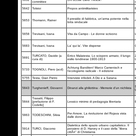
committee
5642
Tolstoi
Propos antimilitaristes
Il presidio di fabbrica, un'arma potente nella
5653
Thomann, Rainer
lotta sindacale
5658
Trevisani, Ivana
Vita da Campo - Le donne scrivono
5683
Trevisani, Ivana
La' qui la'. Vite disperse
TURCATO, Davide (a
Errico Malatesta. Lo sciopero armato, il lungo
5691
cura di)
esilio londinese 1900-1913
Achtung Banditen! Marco Camenisch e
5733
TOGNOLI, Piero (acd)
l'ecologismo radicale - II edizione
5755
Testa, Gian Pietro
Interviste infedeli. A Dio e a Satana
5843
Turghenieff, Giovanni
Dinanzi alla ghiliottina - Memorie d'un nichlista
Trasatti, Filippo
5844
[prefazione di F.
Lessico minimo di pedagogia libertaria
Codello]
Per Amore. La rivoluzione del Rojava vista
5863
TODESCHINI, Silvia
(
dalle donne
Dialettica dello spazio urbano capitalistico. Il
5914
TURCI, Giacomo
pensiero di D. Harvey e il caso della "libera
t
cittÃ¤" di Christiania