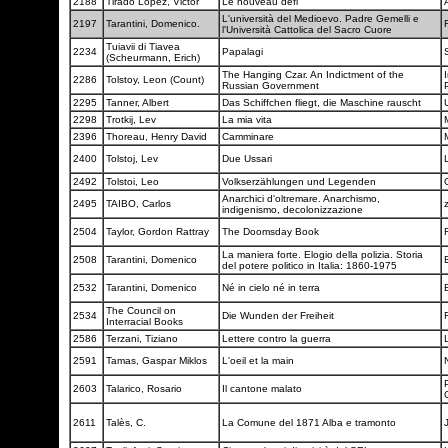
2188
Tirado Lopez, Victor
Le nouveau défi
L'università del Medioevo. Padre Gemelli e
2197
Tarantini, Domenico.
l'Università Cattolica del Sacro Cuore
Tuiavii di Tiavea
2234
Papalagi
(Scheurmann, Erich)
The Hanging Czar. An Indictment of the
2286
Tolstoy, Leon (Count)
Russian Government
2295
Tanner, Albert
Das Schiffchen fliegt, die Maschine rauscht
2298
Trotkij, Lev
La mia vita
2396
Thoreau, Henry David
Camminare
2400
Tolstoj, Lev
Due Ussari
2492
Tolstoi, Leo
Volkserzählungen und Legenden
Anarchici d'oltremare. Anarchismo,
2495
TAIBO, Carlos
indigenismo, decolonizzazione
2504
Taylor, Gordon Rattray
The Doomsday Book
La maniera forte. Elogio della polizia. Storia
2508
Tarantini, Domenico
del potere politico in Italia: 1860-1975
2532
Tarantini, Domenico
Né in cielo né in terra
The Council on
2534
Die Wunden der Freiheit
Interracial Books
2586
Terzani, Tiziano
Lettere contro la guerra
2591
Tamas, Gaspar Miklos
L'oeil et la main
P
2603
Talarico, Rosario
Il cantone malato
2611
Talès, C.
La Comune del 1871 Alba e tramonto