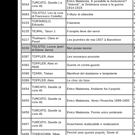
Errico Malatesta. È possibile la rivoluzione?
TURCATO, Davide ( a
z
6044
"Volontà", la Settimana rossa e la guerra
cura di)
1914-1918
TOLSTOJ, Lev (a cura
6083
Il rifiuto di obbedire
di Francesco Codello)
TORTAROLO,
6103
Il laicismo
Edoardo
6135
TEJPAL, Tarun J.
Il sospiro lieve dei sensi
Thalmann, Clara et
6217
Les journées de mai 1937 à Barcelone
Pavel
TOLSTOI, Leone (pref.
6230
Non posso tacere
di Ettore Janni)
6387
TOFFLER, Alvin
Les nouveaux pouvoirs
TOFFLER, Alvin et
6392
Guerre et contre-guerre
Heidi
6396
TZARA, Tristan
Manifesti del dadaismo e lampisterie
6399
TOFFLER, Alvin
Le choc du futur
TURCATO, Davide (a
6454
Errico Malatesta. Andiamo fra il popolo
cura di)
TURCATO, Davide (a
6455
Errico Malatesta. Verso l'Anarchia 1899-1900
cura di)
TURCATO, Davide (a
6456
Errico Malatesta. Fronte unico proletario
cura di)
TURCATO, Davide (a
6457
Anarchismo realizzabile e realizzatore
cura di)
Perché amo questo popolo. Storie di
6466
TODESCHINI, Silvia