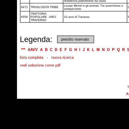
resistenza palestinese da Gaza
Louise Michel e gli animali. Tra anarchismo e
6472
TROGLODITA TRIBE
antispecismo
TRATTORIA
6556
POPOLARE - ARCI
10 anni di Traverso
P
TRAVERSO
Legenda:
prestito riservato
***
AAVV
A
B
C
D
E
F
G
H
I
J
K
L
M
N
O
P
Q
R
lista completa
-
nuova ricerca
vedi selezione come pdf
T
A