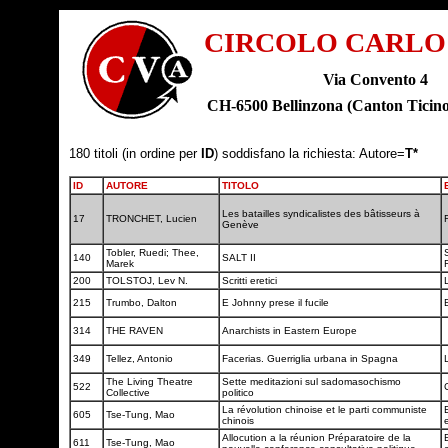
CIRCOLO CARLO
Via Convento 4
CH-6500 Bellinzona (Canton Tic
180 titoli (in ordine per
ID
) soddisfano la richiesta: Autore=
T*
ID
AUTORE
TITOLO
Les batailles syndicalistes des bâtisseurs à
17
TRONCHET, Lucien
Genève
Tobler, Ruedi; Thee,
140
SALT II
Marek
200
TOLSTOJ, Lev N.
Scritti eretici
215
Trumbo, Dalton
E Johnny prese il fucile
314
THE RAVEN
Anarchists in Eastern Europe
349
Tellez, Antonio
Facerias. Guerriglia urbana in Spagna
The Living Theatre
Sette meditazioni sul sadomasochismo
522
Collective
politico
La révolution chinoise et le parti communiste
605
Tse-Tung, Mao
chinois
Allocution a la réunion Préparatoire de la
611
Tse-Tung, Mao