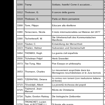
B
3290
Tramp
Soldato, fratello! Come è accaduto...
3312
Tholozan, G.
Il cancro della guerra
I
3319
Tholozan, G.
Parla un libero pensatore
I
3368
Torre, Filippo
Educare alla ribellione
3380
Terracciano, Nicola
Il moto internazionalista sul Matese del 1877
L
Die Urheberschaft des Kommunistischen
3390
Tscherkesoff, W.
Manifests
3416
Täuber, C.
Entwicklung der Menschheit
3423
Thielen, Helmut
Subversion und Gemeinschaft
3464
THOMAS, Hugh
La guerra civil española
3500
Tichelman Fritjof
Henk Sneevliet
3573
Tse-Tung, Mao
Five Essays on philosophy
Le mouvement anarchiste dans les
3653
Thomann, Charles
Montagnes neuchâteloises et le Jura bernois
Is contus non torrant (con traduzione italiana
3665
TZERAFINU, Deiana
di fronte)
3715
Tévoédjrè, Albert
La povertà ricchezza dei popoli
Traimond, Jean-
3725
Récits de Christiania
Manuel
c
3734
Taylor, Gordon Rattray
Die biologische Zeitbombe
TRONCHET, Lucien
3750
(intr. di BOTTINELLI,
Di fronte alla guerra