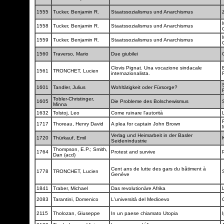
1555
Tucker, Benjamin R.
Staatssozialismus und Anarchismus
1558
Tucker, Benjamin R.
Staatssozialismus und Anarchismus
1559
Tucker, Benjamin R.
Staatssozialismus und Anarchismus
1560
Traverso, Mario
Due giubilei
Clovis Pignat. Una vocazione sindacale
1561
TRONCHET, Lucien
internazionalista.
1601
Tandler, Julius
Wohltätigkeit oder Fürsorge?
Tobler-Christinger,
1605
Die Probleme des Bolschewismus
Minna
1632
Tolstoj, Leo
Come ruinare l'autorità
1717
Thoreau, Henry David
A plea for captain John Brown
Verlag und Heimarbeit in der Basler
1720
Thürkauf, Emil
Seidenindustrie
Thompson, E.P.; Smith,
1764
Protest and survive
Dan (acd)
Cent ans de lutte des gars du bâtiment à
1778
TRONCHET, Lucien
Genève
1841
Traber, Michael
Das revolutionäre Afrika
2083
Tarantini, Domenico
L'università del Medioevo
2115
Tholozan, Giuseppe
In un paese chiamato Utopia