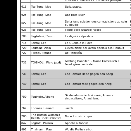
nouvelle conference consultative politique
C
613
Tse-Tung, Mao
Sulla pratica
625
Tse-Tung, Mao
Das Rote Buch
De la juste solution des contradictions au sein
627
Tse-Tung, Mao
du peuple
628
Tse-Tung, Mao
Il libro delle Guardie Rosse
F
700
Tagliaferri, Renzo
La dignità calpestata
716
Tolstoj, Leo
La Guerra e la Pace
720
Touraine, Alain
L'evoluzione del lavoro operaio alla Renault
727
Tirendi, Franco
De Rebeldìa
Achtung Banditen! - Marco Camenisch e
732
TOGNOLI, Piero (acd)
l'ecologismo radicale.
739
Tolstoj, Leo
Leo Tolstois Rede gegen den Krieg
740
Tolstoj, Leo
Leo Tolstois rede gegen den Krieg
Sindacalismo rivoluzionario, Anarco-
750
Toninello, Alberto
sindacalismo, Anarchismo
762
Thomas, Bernard
Jacob
The Boston Women's
785
Noi e il nostro corpo
F
Health Book Collective
847
Togliatti, Palmiro
Appello ai fascisti
892
Thalmann, Paul
Wo die Freiheit stirbt