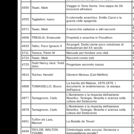
Viaggio in Terra Santa. Una tappa de Gli
4550
Twain, Mark
innocenti all'estero
Il colonnello anarchico. Emilio Canzi e la
4555
Tagliaferri, Ivano
guerra civile spagnola
B
4571
Twain, Mark
Il ranocchio saltatore e altri racconti
4608
TREGLIA, Emanuele
Proprietà e anarchia in Proudhon
Arcangeli. Dodici storie poco ortodosse di
4633
Taibo, Paco Ignacio II
rivoluzionari del XX secolo
4711
Toesca, Pietro M
Manuale per fondare una città
4724
Twain, Mark
Racconti contro tutti
Todd Nancy Jack; Todd
4725
Progettare secondo natura
John
4814
Teicher, Hendel
Clement Moreau (Carl Meffert)
La banda del Matese, 1876-1878. I
4868
TOMASIELLO, Bruno
documenti, le testimonianze, la stampa
dell'epoca
L'Illuminismo e la rinascita dell'ateismo
4877
Tamagnone, Carlo
filosofico. Teologia, filosofia e scienza nella
cultura del Settecento
L'Illuminismo e la rinascita dell'ateismo
4878
Tamagnone, Carlo
filosofico. Teologia, filosofia e scienza nella
cultura del Settecento
Tuñón de Lara,
4921
La Batalla de Teruel
Manuel
TAYLOR, WALTON,
Criminologia sotto accusa. Devianza o
4939
YOUNG
ineguaglianza sociale?