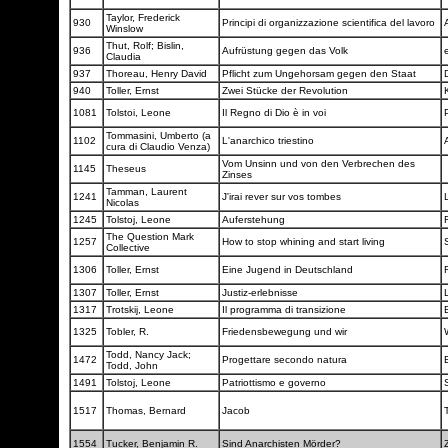
Taylor, Frederick
930
Principi di organizzazione scientifica del lavoro
Winslow
Thut, Rolf; Bislin,
936
Aufrüstung gegen das Volk
Claudia
937
Thoreau, Henry David
Pflicht zum Ungehorsam gegen den Staat
940
Toller, Ernst
Zwei Stücke der Revolution
1081
Tolstoi, Leone
Il Regno di Dio è in voi
Tommasini, Umberto (a
1102
L'anarchico triestino
cura di Claudio Venza)
Vom Unsinn und von den Verbrechen des
1145
Theseus
Zinses
Tamman, Laurent
1241
J'irai rever sur vos tombes
Nicolas
1245
Tolstoj, Leone
Auferstehung
The Question Mark
1257
How to stop whining and start living
Collective
1306
Toller, Ernst
Eine Jugend in Deutschland
1307
Toller, Ernst
Justiz-erlebnisse
1317
Trotskij, Leone
Il programma di transizione
1325
Tobler, R.
Friedensbewegung und wir
Todd, Nancy Jack;
1472
Progettare secondo natura
Todd, John
1491
Tolstoj, Leone
Patriottismo e governo
1517
Thomas, Bernard
Jacob
1554
Tucker, Benjamin R.
Sind Anarchisten Mörder?