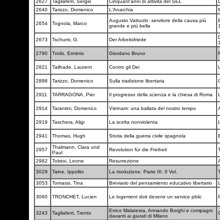
2627
Tagliaferri, Sergio
Cinquant'anni di attività del SEL
2640
Tarizzo, Domenico
L'Anarchia
Augusto Vattuolo: servitore della causa più
E
2654
Tognola, Marco
grande e più bella
D
2673
Tschumi, G.
Der Arbeitsfriede
2790
Troilo, Erminio
Giordano Bruno
2821
Tailhade, Laurent
Contro gli Dei
2898
Tarizzo, Domenico
Sulla tradizione libertaria
2911
TARRAGONA, Pier
Il progresso della scienza e la chiesa di Roma
2914
Tarantini, Domenico
Vietnam: una ballata del nostro tempo
2919
Taschera, Aligi
La scelta nonviolenta
2941
Thomas, Hugh
Storia della guerra civile spagnola
Thalmann, Clara und
2957
Revolution für die Freiheit
Paul
2982
Tolstoi, Leone
Resurrezione
3029
Taine, Ippolito
La rivoluzione. Parte III, II Vol.
3053
Tomassi, Tina
Breviario del pensamiento educativo libertario
3060
TRONCHET, Lucien
Le logement doit devenir un service pblic
Errico Malatesta, Armando Borghi e compagni
3243
Tagliaferri, Trento
davanti ai giurati di Milano