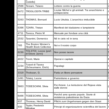
Codello]
2586
Terzani, Tiziano
Lettere contro la guerra
Louise Michel e gli animali. Tra anarchismo e
6472
TROGLODITA TRIBE
antispecismo
5263
THOMAS, Bernard
Lucio Urtubia. L'anarchico irriducibile
6396
TZARA, Tristan
Manifesti del dadaismo e lampisterie
4711
Toesca, Pietro M
Manuale per fondare una città
2532
Tarantini, Domenico
Né in cielo né in terra
The Boston Women's
785
Noi e il nostro corpo
F
Health Book Collective
TOLSTOI, Leone (pref.
6230
Non posso tacere
di Ettore Janni)
4022
Tronti, Mario
Operai e capitale
Tuiavii di Tiavea
2234
Papalagi
(Scheurmann, Erich)
3319
Tholozan, G.
Parla un libero pensatore
I
1491
Tolstoj, Leone
Patriottismo e governo
Per Amore. La rivoluzione del Rojava vista
5863
TODESCHINI, Silvia
(
dalle donne
Perché amo questo popolo. Storie di
6466
TODESCHINI, Silvia
resistenza palestinese da Gaza
937
Thoreau, Henry David
Pflicht zum Ungehorsam gegen den Staat
Taylor, Frederick
930
Principi di organizzazione scientifica del lavoro
Winslow