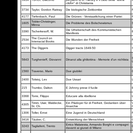
cittÃ¤" di Christiania
3734
Taylor, Gordon Rattray
Die biologische Zeitbombe
4177
Tiefenbach, Paul
Die Grünen - Verstaatlichung einer Partei
Tobler-Christinger,
1605
Die Probleme des Bolschewismus
Minna
Die Urheberschaft des Kommunistischen
3390
Tscherkesoff, W.
Manifests
The Council on
2534
Die Wunden der Freiheit
Interracial Books
4173
The Diggers
Digger tracts 1649-50
5843
Turghenieff, Giovanni
Dinanzi alla ghiliottina - Memorie d'un nichlista
1560
Traverso, Mario
Due giubilei
2400
Tolstoj, Lev
Due Ussari
215
Trumbo, Dalton
E Johnny prese il fucile
3368
Torre, Filippo
Educare alla ribellione
Timm, Uwe; Waldecke,
Ein Plädoyer für di Freiheit. Gedanken über
4305
St. Ch.
Anarchie
1306
Toller, Ernst
Eine Jugend in Deutschland
3416
Täuber, C.
Entwicklung der Menschheit
Errico Malatesta, Armando Borghi e compagni
3243
Tagliaferri, Trento
davanti ai giurati di Milano