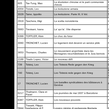
La révolution chinoise et le parti communiste
605
Tse-Tung, Mao
chinois
4004
Trotzki, Lev
La rivoluzione armata
F
3029
Taine, Ippolito
La rivoluzione. Parte III, II Vol.
2919
Taschera, Aligi
La scelta nonviolenta
5683
Trevisani, Ivana
La' qui la'. Vite disperse
6399
TOFFLER, Alvin
Le choc du futur
3060
TRONCHET, Lucien
Le logement doit devenir un service pblic
Le mouvement anarchiste dans les
3653
Thomann, Charles
Montagnes neuchâteloises et le Jura bernois
2188
Tirado Lopez, Victor
Le nouveau défi
739
Tolstoj, Leo
Leo Tolstois Rede gegen den Krieg
740
Tolstoj, Leo
Leo Tolstois rede gegen den Krieg
Les batailles syndicalistes des bâtisseurs à
17
TRONCHET, Lucien
Genève
Thalmann, Clara et
6217
Les journées de mai 1937 à Barcelone
Pavel
6387
TOFFLER, Alvin
Les nouveaux pouvoirs
Trasatti, Filippo
5844
[prefazione di F.
Lessico minimo di pedagogia libertaria