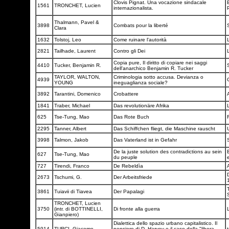
Clovis Pignat. Una vocazione sindacale
1561
TRONCHET, Lucien
internazionalista.
Thalmann, Pavel &
3898
Combats pour la liberté
Clara
1632
Tolstoj, Leo
Come ruinare l'autorità
2821
Tailhade, Laurent
Contro gli Dei
Copia pure, Il diritto di copiare nei saggi
4410
Tucker, Benjamin R.
dell'anarchico Benjamin R. Tucker
TAYLOR, WALTON,
Criminologia sotto accusa. Devianza o
4939
YOUNG
ineguaglianza sociale?
3892
Tarantini, Domenico
Crobattere
1841
Traber, Michael
Das revolutionäre Afrika
625
Tse-Tung, Mao
Das Rote Buch
2295
Tanner, Albert
Das Schiffchen fliegt, die Maschine rauscht
3998
Talmon, Jakob
Das Vaterland ist in Gefahr
De la juste solution des contradictions au sein
627
Tse-Tung, Mao
du peuple
727
Tirendi, Franco
De Rebeldìa
D
2673
Tschumi, G.
Der Arbeitsfriede
3861
Tuiavii di Tiavea
Der Papalagi
TRONCHET, Lucien
3750
(intr. di BOTTINELLI,
Di fronte alla guerra
Gianpiero)
Dialettica dello spazio urbano capitalistico. Il
5914
TURCI, Giacomo
pensiero di D. Harvey e il caso della "libera
t