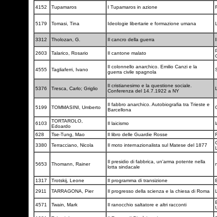
4152
Tupamaros
I Tupamaros in azione
F
5179
Tomasi, Tina
Ideologie libertarie e formazione umana
3312
Tholozan, G.
Il cancro della guerra
I
P
2603
Talarico, Rosario
Il cantone malato
Il colonnello anarchico. Emilio Canzi e la
4555
Tagliaferri, Ivano
guerra civile spagnola
Il cristianesimo e la questione sociale.
5376
Tresca, Carlo; Griglio
Conferenza del 14.7.1922 a NY
Il fabbro anarchico. Autobiografia tra Trieste e
5199
TOMMASINI, Umberto
Barcellona
TORTAROLO,
6103
Il laicismo
Edoardo
628
Tse-Tung, Mao
Il libro delle Guardie Rosse
F
3380
Terracciano, Nicola
Il moto internazionalista sul Matese del 1877
L
Il presidio di fabbrica, un'arma potente nella
5653
Thomann, Rainer
lotta sindacale
1317
Trotskij, Leone
Il programma di transizione
2911
TARRAGONA, Pier
Il progresso della scienza e la chiesa di Roma
B
4571
Twain, Mark
Il ranocchio saltatore e altri racconti