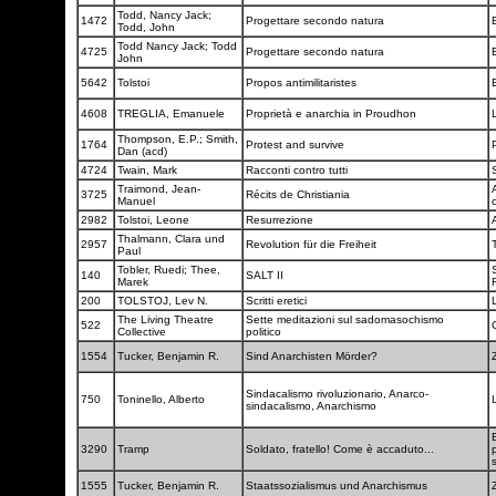
Todd, Nancy Jack;
1472
Progettare secondo natura
Todd, John
Todd Nancy Jack; Todd
4725
Progettare secondo natura
John
5642
Tolstoi
Propos antimilitaristes
4608
TREGLIA, Emanuele
Proprietà e anarchia in Proudhon
Thompson, E.P.; Smith,
1764
Protest and survive
Dan (acd)
4724
Twain, Mark
Racconti contro tutti
Traimond, Jean-
3725
Récits de Christiania
Manuel
c
2982
Tolstoi, Leone
Resurrezione
Thalmann, Clara und
2957
Revolution für die Freiheit
Paul
Tobler, Ruedi; Thee,
140
SALT II
Marek
200
TOLSTOJ, Lev N.
Scritti eretici
The Living Theatre
Sette meditazioni sul sadomasochismo
522
Collective
politico
1554
Tucker, Benjamin R.
Sind Anarchisten Mörder?
Sindacalismo rivoluzionario, Anarco-
750
Toninello, Alberto
sindacalismo, Anarchismo
B
3290
Tramp
Soldato, fratello! Come è accaduto...
1555
Tucker, Benjamin R.
Staatssozialismus und Anarchismus