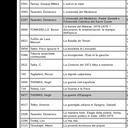
2591
Tamas, Gaspar Miklos
L'oeil et la main
2083
Tarantini, Domenico
L'università del Medioevo
L'università del Medioevo. Padre Gemelli e
2197
Tarantini, Domenico.
l'Università Cattolica del Sacro Cuore
La banda del Matese, 1876-1878. I
4868
TOMASIELLO, Bruno
documenti, le testimonianze, la stampa
dell'epoca
Tuñón de Lara,
4921
La Batalla de Teruel
Manuel
3959
Taibo, Paco Ignacio II
La bicicletta di Leonardo
Tribune anarchiste
5388
La bourgeoisie, l'Etat et la gauche
communiste
2611
Talès, C.
La Comune del 1871 Alba e tramonto
700
Tagliaferri, Renzo
La dignità calpestata
3464
THOMAS, Hugh
La guerra civil española
716
Tolstoj, Leo
La Guerra e la Pace
5477
THOMAS, Hugh
La guerre d'Espagne
4017
Tellez, Antonio
La guerriglia urbana in Spagna: Sabaté
La maniera forte. Elogio della polizia. Storia
2508
Tarantini, Domenico
del potere politico in Italia: 1860-1975
2298
Trotkij, Lev
La mia vita
3715
Tévoédjrè, Albert
La povertà ricchezza dei popoli