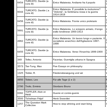
TURCATO, Davide (a
6454
Errico Malatesta. Andiamo fra il popolo
cura di)
Errico Malatesta. È possibile la rivoluzione?
TURCATO, Davide ( a
z
6044
"Volontà", la Settimana rossa e la guerra
cura di)
1914-1918
TURCATO, Davide (a
6456
Errico Malatesta. Fronte unico proletario
cura di)
TURCATO, Davide (a
Errico Malatesta. Lo sciopero armato, il lungo
5691
cura di)
esilio londinese 1900-1913
Errico Malatesta. Un lavoro lungo e paziente. Il
TURCATO, Davide (a
4962
socialismo anarchico dell'Agitazione 1897-
cura di)
1898
TURCATO, Davide (a
6455
Errico Malatesta. Verso l'Anarchia 1899-1900
cura di)
349
Tellez, Antonio
Facerias. Guerriglia urbana in Spagna
3573
Tse-Tung, Mao
Five Essays on philosophy
1325
Tobler, R.
Friedensbewegung und wir
4950
Tolstoi, Leo
Für alle Tage (1 e 2)
2790
Troilo, Erminio
Giordano Bruno
TOFFLER, Alvin et
6392
Guerre et contre-guerre
Heidi
3500
Tichelman Fritjof
Henk Sneevliet
The Question Mark
1257
How to stop whining and start living
Collective