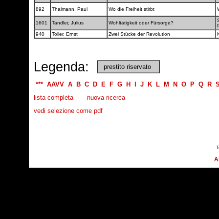
892
Thalmann, Paul
Wo die Freiheit stirbt
1601
Tandler, Julius
Wohltätigkeit oder Fürsorge?
940
Toller, Ernst
Zwei Stücke der Revolution
Legenda:
prestito riservato
***
AAVV
A
B
C
D
E
F
G
H
I
J
K
L
M
N
O
P
Q
R
lista completa
-
nuova ricerca
vedi selezione come pdf
T
A