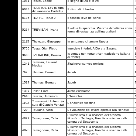
1081
Tolstoi, Leone
Il Regno di Dio è in voi
TOLSTOJ, Lev (a cura
6083
Il rifiuto di obbedire
di Francesco Codello)
6135
TEJPAL, Tarun J.
Il sospiro lieve dei sensi
Il velo e lo specchio. Pratiche di bellezza come
B
5264
TREVISANI, Ivana
forma di resistenza agli integralismi
2115
Tholozan, Giuseppe
In un paese chiamato Utopia
5755
Testa, Gian Pietro
Interviste infedeli. A Dio e a Satana
Is contus non torrant (con traduzione italiana
3665
TZERAFINU, Deiana
di fronte)
Tamman, Laurent
1241
J'irai rever sur vos tombes
Nicolas
762
Thomas, Bernard
Jacob
1517
Thomas, Bernard
Jacob
1307
Toller, Ernst
Justiz-erlebnisse
2640
Tarizzo, Domenico
L'Anarchia
Tommasini, Umberto (a
1102
L'anarchico triestino
cura di Claudio Venza)
720
Touraine, Alain
L'evoluzione del lavoro operaio alla Renault
L'Illuminismo e la rinascita dell'ateismo
4877
Tamagnone, Carlo
filosofico. Teologia, filosofia e scienza nella
cultura del Settecento
L'Illuminismo e la rinascita dell'ateismo
4878
Tamagnone, Carlo
filosofico. Teologia, filosofia e scienza nella
cultura del Settecento