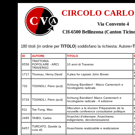
CIRCOLO CARLO
Via Convento 4
CH-6500 Bellinzona (Canton Tic
180 titoli (in ordine per
TITOLO
) soddisfano la richiesta: Autore=
T
ID
AUTORE
TITOLO
TRATTORIA
6556
POPOLARE - ARCI
10 anni di Traverso
P
TRAVERSO
1717
Thoreau, Henry David
A plea for captain John Brown
Achtung Banditen! - Marco Camenisch e
732
TOGNOLI, Piero (acd)
l'ecologismo radicale.
Achtung Banditen! Marco Camenisch e
5733
TOGNOLI, Piero (acd)
l'ecologismo radicale - II edizione
Allocution a la réunion Préparatoire de la
611
Tse-Tung, Mao
nouvelle conference consultative politique
Anarchici d'oltremare. Anarchismo,
2495
TAIBO, Carlos
indigenismo, decolonizzazione
TURCATO, Davide (a
6457
Anarchismo realizzabile e realizzatore
cura di)