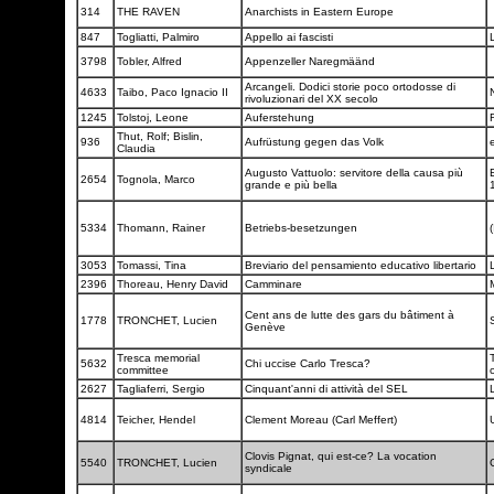
314
THE RAVEN
Anarchists in Eastern Europe
847
Togliatti, Palmiro
Appello ai fascisti
3798
Tobler, Alfred
Appenzeller Naregmäänd
Arcangeli. Dodici storie poco ortodosse di
4633
Taibo, Paco Ignacio II
rivoluzionari del XX secolo
1245
Tolstoj, Leone
Auferstehung
Thut, Rolf; Bislin,
936
Aufrüstung gegen das Volk
Claudia
Augusto Vattuolo: servitore della causa più
E
2654
Tognola, Marco
grande e più bella
5334
Thomann, Rainer
Betriebs-besetzungen
(
3053
Tomassi, Tina
Breviario del pensamiento educativo libertario
2396
Thoreau, Henry David
Camminare
Cent ans de lutte des gars du bâtiment à
1778
TRONCHET, Lucien
Genève
Tresca memorial
5632
Chi uccise Carlo Tresca?
committee
2627
Tagliaferri, Sergio
Cinquant'anni di attività del SEL
4814
Teicher, Hendel
Clement Moreau (Carl Meffert)
Clovis Pignat, qui est-ce? La vocation
5540
TRONCHET, Lucien
syndicale