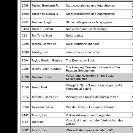
1558
Tucker, Benjamin R.
Staatssozialismus und Anarchismus
1559
Tucker, Benjamin R.
Staatssozialismus und Anarchismus
2941
Thomas, Hugh
Storia della guerra civile spagnola
3423
Thielen, Helmut
Subversion und Gemeinschaft
C
613
Tse-Tung, Mao
Sulla pratica
2898
Tarizzo, Domenico
Sulla tradizione libertaria
4090
Trotsky, Lev
Terrorismo e comunismo
2504
Taylor, Gordon Rattray
The Doomsday Book
The Hanging Czar. An Indictment of the
2286
Tolstoy, Leon (Count)
Russian Government
Verlag und Heimarbeit in der Basler
1720
Thürkauf, Emil
Seidenindustrie
Viaggio in Terra Santa. Una tappa de Gli
4550
Twain, Mark
innocenti all'estero
2914
Tarantini, Domenico
Vietnam: una ballata del nostro tempo
5658
Trevisani, Ivana
Vita da Campo - Le donne scrivono
2492
Tolstoi, Leo
Volkserzählungen und Legenden
Vom Unsinn und von den Verbrechen des
1145
Theseus
Zinses
V
3802
Tolstoi, Leo
Wieviel Erde braucht der Mensch?