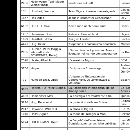
Holenweger, Toni; Mäder,
2986
Inseln der Zukunft
Limma
Werner (acd)
Les ca
138
Humbert, Jeanne
Jean Vigo - cinéaste d'avant-garde
Contre
1867
Holl, Adolf
Jesus in schlechter Gesellschaft
DTV
6182
HEIDER Urlike,
Keine ruhe nach dem Sturm
Bertz-
1967
Herrmann, Horst
Ketzer in Deutschland
Heyn
1829
Heartfield, John
Krieg im Frieden
Fische
4471
Hug, Heinz
Kropotkin e il comunismo anarchico
Massar
HEINTZ, Peter (saggio
L'Anarchismo e il presente. Tracce
2885
introduttivo di
La Ba
libertarie nel mondo contemporaneo
SCHREMBS, Peter)
2598
Häsler, Alfred A.
L'avventura Migros
FCM
Atelier
3766
Herpé
L'enigme du 3. message
Liberta
Genè
L'origine de l'Internationale
772
Humbert-Droz, Jules
Communiste. De Zimmerwald a
Bacon
Mouscou
Herrera, P.; Perez Burgos,
La Asociacion Internacional de los
Ed. Lib
3085
J.
Trabajadores
Africa 
4836
Horkheimer, Max
La nostalgia del totalmente altro
Querin
Éditio
3216
Hug, Peter et al.
La protection civile en Suisse
bas
2947
Haywood, William D.
La storia di Big Bill
ISKR
1018
Heller, Agnes
La teoria dei bisogni in Marx
Feltrine
Le "regole" dell'anarchismo.
Les Mil
5874
HOLTERMAN, Thom
Considerazioni anarchiche sul diritto
Libres