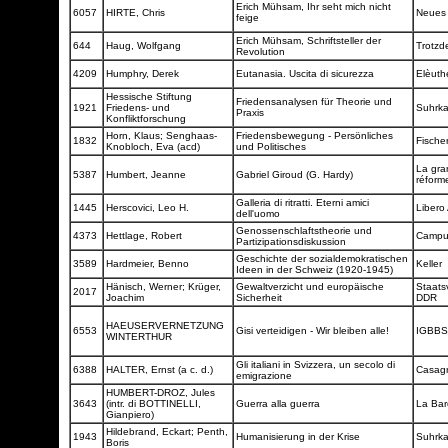
Erich Mühsam, Ihr seht mich nicht
6057
HIRTE, Chris
Neues
feige
Erich Mühsam, Schriftsteller der
644
Haug, Wolfgang
Trotzd
Revolution
4209
Humphry, Derek
Eutanasia. Uscita di sicurezza
Elèuth
Hessische Stiftung
Friedensanalysen für Theorie und
1921
Friedens- und
Suhrk
Praxis
Konfliktforschung
Horn, Klaus; Senghaas-
Friedensbewegung - Persönliches
1832
Fische
Knobloch, Eva (acd)
und Politisches
La gra
5387
Humbert, Jeanne
Gabriel Giroud (G. Hardy)
réfor
Galleria di ritratti. Eterni amici
1445
Herscovici, Leo H.
Libero
dell'uomo
Genossenschlaftstheorie und
4373
Hettlage, Robert
Camp
Partizipationsdiskussion
Geschichte der sozialdemokratischen
3589
Hardmeier, Benno
Keller
Ideen in der Schweiz (1920-1945)
Hänisch, Werner; Krüger,
Gewaltverzicht und europäische
Staats
2017
Joachim
Sicherheit
DDR
HAEUSERVERNETZUNG
6553
Gisi verteidigen - Wir bleiben alle!
IGBB
WINTERTHUR
Gli italiani in Svizzera, un secolo di
6388
HALTER, Ernst (a c. d.)
Casag
emigrazione
HUMBERT-DROZ, Jules
3643
(intr. di BOTTINELLI,
Guerra alla guerra
La Ba
Gianpiero)
Hildebrand, Eckart; Penth,
1943
Humanisierung in der Krise
Suhrk
Boris