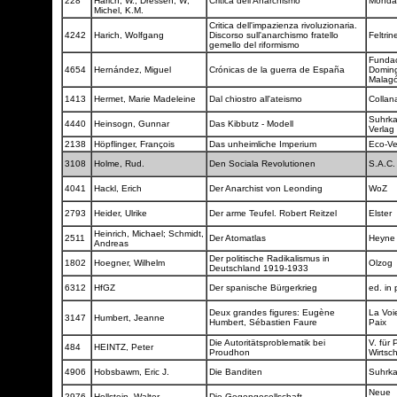
228
Harich, W.; Dressen, W;
Critica dell'Anarchismo
Monda
Michel, K.M.
Critica dell'impazienza rivoluzionaria.
4242
Harich, Wolfgang
Discorso sull'anarchismo fratello
Feltrine
gemello del riformismo
Funda
4654
Hernández, Miguel
Crónicas de la guerra de España
Domin
Malag
1413
Hermet, Marie Madeleine
Dal chiostro all'ateismo
Collan
Suhrk
4440
Heinsogn, Gunnar
Das Kibbutz - Modell
Verlag
2138
Höpflinger, François
Das unheimliche Imperium
Eco-Ve
3108
Holme, Rud.
Den Sociala Revolutionen
S.A.C
4041
Hackl, Erich
Der Anarchist von Leonding
WoZ
2793
Heider, Ulrike
Der arme Teufel. Robert Reitzel
Elster
Heinrich, Michael; Schmidt,
2511
Der Atomatlas
Heyn
Andreas
Der politische Radikalismus in
1802
Hoegner, Wilhelm
Olzog
Deutschland 1919-1933
6312
HfGZ
Der spanische Bürgerkrieg
ed. in 
Deux grandes figures: Eugène
La Voi
3147
Humbert, Jeanne
Humbert, Sébastien Faure
Paix
Die Autoritätsproblematik bei
V. für 
484
HEINTZ, Peter
Proudhon
Wirtsc
4906
Hobsbawm, Eric J.
Die Banditen
Suhrk
Neue
2976
Hollstein, Walter
Die Gegengesellschaft