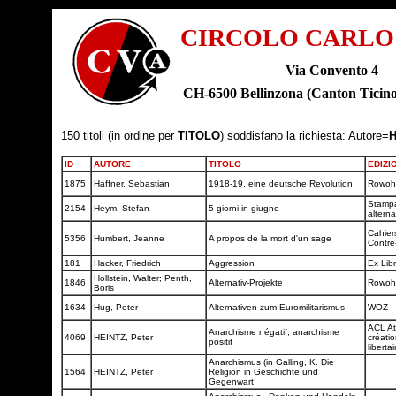
CIRCOLO CARLO
Via Convento 4
CH-6500 Bellinzona (Canton Tic
150 titoli (in ordine per
TITOLO
) soddisfano la richiesta: Autore=
H
ID
AUTORE
TITOLO
EDIZI
1875
Haffner, Sebastian
1918-19, eine deutsche Revolution
Rowoh
Stamp
2154
Heym, Stefan
5 giorni in giugno
alterna
Cahier
5356
Humbert, Jeanne
A propos de la mort d'un sage
Contre
181
Hacker, Friedrich
Aggression
Ex Lib
Hollstein, Walter; Penth,
1846
Alternativ-Projekte
Rowoh
Boris
1634
Hug, Peter
Alternativen zum Euromilitarismus
WOZ
ACL At
Anarchisme négatif, anarchisme
4069
HEINTZ, Peter
créatio
positif
liberta
Anarchismus (in Galling, K. Die
1564
HEINTZ, Peter
Religion in Geschichte und
Gegenwart