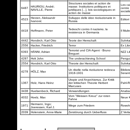
Structures sociales et action de
Les ca
HAURIOU, André;
masse: Institutions politiques et
6487
centre
NAVILLE, Pierre
juridiques [...], lois sociologiques et
sociali
action de masse
Herzen, Aleksandr
Sviluppo delle idee rivoluzionarie in
4523
Editori
Ivanovic
Russia
Tedeschi contro il nazismo, la
4418
Hoffmann, Peter
Il Muli
resistenza in Germania
4442
Hondirch, Karl Otto
Teorie der Herrschaft
Suhrk
2556
Hacker, Friedrich
Terror
Ex Lib
Terrorist und CIA-Agent - Bruno
6393
HÄNNI, Adrian
NZZ Li
Breguet
4287
Holt John
The underachieving School
Pengu
2554
Hondrich, Karl Otto
Theorie der Herrschaft
Suhrk
Un ribelle nella rivoluzione tedesca
Biblio
4278
HÖLZ, Max
1918-1931
Serant
Utopie und Anarchismus. Zur Kritik
1367
Holz, Hans Heinz
der kritischen Theorie Herbert
Pahl-R
Marcuses
3438
Huelsenbeck, Richard
Verwandlungen
Anaba
Vom "Weissen Kreuz" zur roten
4032
Hoelz, Max
Neue K
Fahne
Hermann, Ingo;
1971
Wege zum Friedem
Rowoh
Joeressen, Karl J.
2039
Holenstein, Anne-Marie
Zerstörung durch Ueberfluss
Z Verl