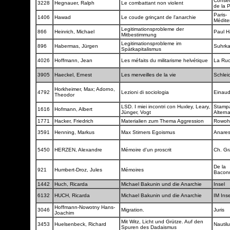
Consei
3228
Hegnauer, Ralph
Le combattant non violent
de la 
Paris-
1406
Hawad
Le coude grinçant de l'anarchie
Médite
Legitimationsprobleme der
866
Heinrich, Michael
Paul 
Mitbestimmung
Legitimationsprobleme im
896
Habermas, Jürgen
Suhrk
Spätkapitalismus
4026
Hoffmann, Jean
Les méfaits du militarisme helvétique
La Ru
3905
Haeckel, Ernest
Les merveilles de la vie
Schlei
Horkheimer, Max; Adorno,
4792
Lezioni di sociologia
Einau
Theodor
LSD. I miei incontri con Huxley, Leary,
Stamp
1616
Hofmann, Albert
Jünger, Vogt
Altern
1771
Hacker, Friedrich
Materialien zum Thema Aggression
Rowoh
3591
Henning, Markus
Max Stirners Egoismus
Anare
5450
HERZEN, Alexandre
Mémoire d'un proscrit
Ch. Gr
De la
921
Humbert-Droz, Jules
Mémoires
Bacon
1442
Huch, Ricarda
Michael Bakunin und die Anarchie
Insel
6132
HUCH, Ricarda
Michael Bakunin und die Anarchie
IM Ins
Hoffmann-Nowotny Hans-
3046
Migration.
Juris
Joachim
Mit Witz, Licht und Grütze. Auf den
3453
Huelsenbeck, Richard
Nautil
Spuren des Dadaismus