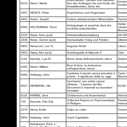
Anarchismus - Denken und Handeln.
Univers
5216
Hanni, Martin
Von den Anfängen bis zum Ende der
Innsbr
Gewaltbereiten Jahre der
1507
HEINTZ, Peter
Anarchismus und Gegenwart
Krame
4441
Huber, Joseph
Anders arbeitenanders Wirtschaften
Fische
Atelier
Antropologie et anarchie dans les
6360
HOLTERMAN, Thom
créati
sociététs polycéphales
liberta
2233
Heise, Arne (acd)
Arbeiterselbstverwaltung
AG-S
1836
Howe, Günter (acd)
Atomzeitalter, Krieg und Frieden
Ullstei
3955
Herscovici, Leo H.
Auguste Rodin
Libero
2953
Haley, Alex (acd)
Autobiografia di Malcolm X
Club
1134
Heredia, Luis M.
Breve storia dell'anarchismo cileno
Galze
Buoi di ferro, la rivoluzione
4292
Hinton William
Einau
nell'agricoltura cinese
Cambiare il mondo senza prendere il
Carta /
5064
Holloway, John
potere - Il significato della riv. oggi
Moeni
Cerchiamo, per subito operai
offriamo... Copione del film.
6537
HERMANN, Villi
ECAP-
Documenti e materiali sui lavoratori
frontalieri
6116
HARMS, Jens
Christentum und Anarchismus
Athen
Collected Papers on Psychoanalysis
Freeth
723
Hoevels, Fritz Erik
of Religion
Intern
1270
Henry, Emile
Colpo su colpo
Vulca
5654
Holloway, John
Crack Capitalism
Derive
Hobsbawm, Erich J.;