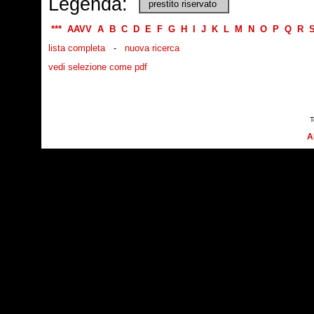
Legenda:
prestito riservato
***
AAVV
A
B
C
D
E
F
G
H
I
J
K
L
M
N
O
P
Q
R
lista completa
-
nuova ricerca
vedi selezione come pdf
T
A