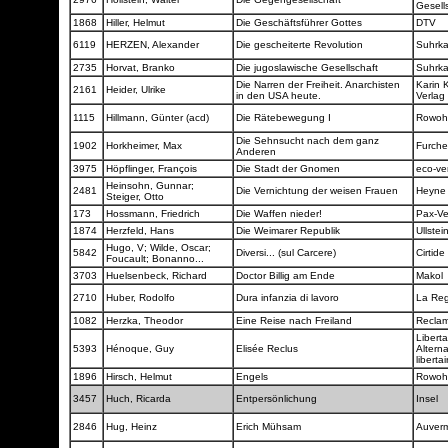
Gesell
1868
Hiller, Helmut
Die Geschäftsführer Gottes
DTV
6119
HERZEN, Alexander
Die gescheiterte Revolution
Suhrk
2735
Horvat, Branko
Die jugoslawische Gesellschaft
Suhrk
Die Narren der Freiheit. Anarchisten
Karin 
2161
Heider, Ulrike
in den USA heute.
Verlag
1115
Hillmann, Günter (acd)
Die Rätebewegung I
Rowoh
Die Sehnsucht nach dem ganz
1902
Horkheimer, Max
Furch
Anderen
3975
Höpflinger, François
Die Stadt der Gnomen
eco-ve
Heinsohn, Gunnar;
2481
Die Vernichtung der weisen Frauen
Heyn
Steiger, Otto
173
Hossmann, Friedrich
Die Waffen nieder!
Pax-Ve
1874
Herzfeld, Hans
Die Weimarer Republik
Ullstei
Hugo, V; Wilde, Oscar;
5842
Diversi... (sul Carcere)
Cirtide
Foucault; Bonanno...
3703
Huelsenbeck, Richard
Doctor Billig am Ende
Makol
2710
Huber, Rodolfo
Dura infanzia di lavoro
La Re
1082
Herzka, Theodor
Eine Reise nach Freiland
Recla
Liberta
5393
Hénoque, Guy
Elisée Reclus
Alterna
liberta
1896
Hirsch, Helmut
Engels
Rowoh
3457
Huch, Ricarda
Entpersönlichung
Insel
2846
Hug, Heinz
Erich Mühsam
Auver