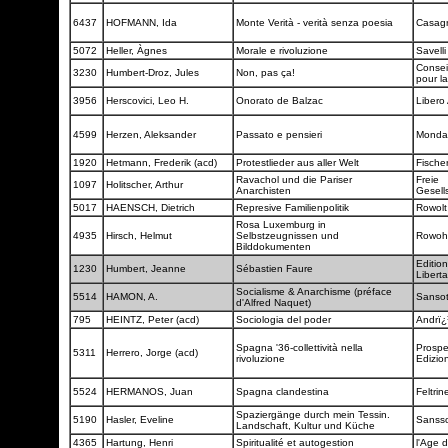
6437
HOFMANN, Ida
Monte Verità - verità senza poesia
Casag
5072
Heller, Àgnes
Morale e rivoluzione
Savell
Consei
3230
Humbert-Droz, Jules
Non, pas ça!
pour l
3956
Herscovici, Leo H.
Onorato de Balzac
Libero
4599
Herzen, Aleksander
Passato e pensieri
Monda
1920
Hetmann, Frederik (acd)
Protestlieder aus aller Welt
Fische
Ravachol und die Pariser
Freie
1097
Holitscher, Arthur
Anarchisten
Gesell
5017
HAENSCH, Dietrich
Represive Familienpolitik
Rowol
Rosa Luxemburg in
4935
Hirsch, Helmut
Selbstzeugnissen und
Rowoh
Bilddokumenten
Editio
1230
Humbert, Jeanne
Sébastien Faure
Liberta
Socialisme & Anarchisme (préface
5514
HAMON, A.
Sanso
d'Alfred Naquet)
795
HEINTZ, Peter (acd)
Sociologia del poder
Andrï¿
Spagna '36-collettività nella
Prospe
5311
Herrero, Jorge (acd)
rivoluzione
Edizio
5524
HERMANOS, Juan
Spagna clandestina
Feltrine
Spaziergänge durch mein Tessin.
5190
Hasler, Eveline
Sanss
Landschaft, Kultur und Küche
4365
Hartung, Henri
Spiritualité et autogestion
l'Age