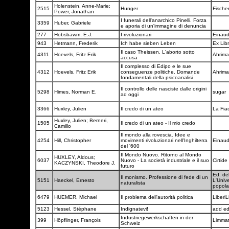
Holenstein, Anne-Marie;
2515
Hunger
Fische
Power, Jonathan
I funerali dell'anarchico Pinelli. Forza
3359
Huber, Gabriele
e aporia di un'immagine di denuncia
277
Hobsbawm, E.J.
I rivoluzionari
Einau
943
Hetmann, Frederik
Ich habe sieben Leben
Ex Lib
Il caso Theissen. L'aborto sotto
4311
Hoevels, Fritz Erik
Ahrim
accusa
Il complesso di Edipo e le sue
4312
Hoevels, Fritz Erik
conseguenze politiche. Domande
Ahrim
fondamentali della psicoanalisi
Il controllo delle nasciste dalle origini
5298
Himes, Norman E.
sugar
ad oggi
3366
Huxley, Julien
Il credo di un ateo
La Fia
Huxley, Julien; Berneri,
1505
Il credo di un ateo - Il mio credo
Camillo
Il mondo alla rovescia. Idee e
4254
Hill, Christopher
movimenti rivoluzionari nell'Inghilterra
Einau
del '600
Il Mondo Nuovo. Ritorno al Mondo
HUXLEY, Aldous;
6037
Nuovo - La società industriale e il suo
Cirtide
KACZYNSKI, Theodore J.
futuro
Ed. del
Il monismo. Professione di fede di un
5151
Haeckel, Ernesto
L'Unive
naturalista
popol
6479
HUEMER, Michael
Il problema dell'autorità politica
LiberiL
5123
Hessel, Stéphane
Indignatevi!
add ed
Industriegewerkschaften in der
399
Höpflinger, François
Limmat
Schweiz