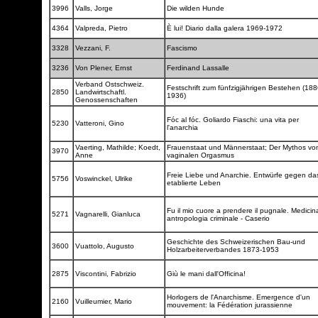
3996
Valls, Jorge
Die wilden Hunde
4364
Valpreda, Pietro
È lui! Diario dalla galera 1969-1972
3328
Vezzani, F.
Fascismo
3236
Von Plener, Ernst
Ferdinand Lassalle
Verband Ostschweiz.
Festschrift zum fünfzigjährigen Bestehen (188
2850
Landwirtschaftl.
1936)
Genossenschaften
Fóc al fóc. Goliardo Fiaschi: una vita per
5230
Vatteroni, Gino
l'anarchia
Vaerting, Mathilde; Koedt,
Frauenstaat und Männerstaat; Der Mythos vo
3970
Anne
vaginalen Orgasmus
Freie Liebe und Anarchie. Entwürfe gegen da
5756
Voswinckel, Ulrike
etablierte Leben
Fu il mio cuore a prendere il pugnale. Medicin
5271
Vagnarelli, Gianluca
antropologia criminale - Caserio
Geschichte des Schweizerischen Bau-und
3600
Vuattolo, Augusto
Holzarbeiterverbandes 1873-1953
2875
Viscontini, Fabrizio
Giù le mani dall'Officina!
Horlogers de l'Anarchisme. Emergence d'un
2160
Vuilleumier, Mario
mouvement: la Fédération jurassienne