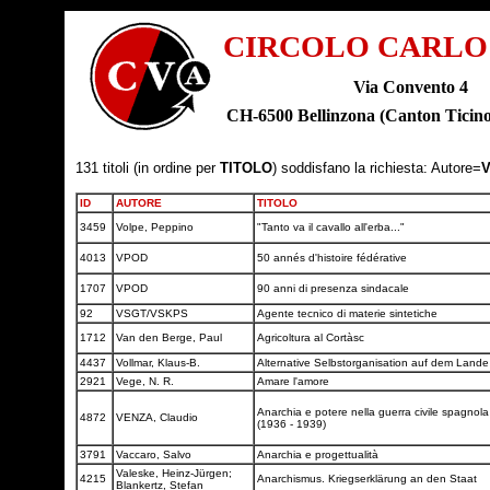
CIRCOLO CARLO
Via Convento 4
CH-6500 Bellinzona (Canton Tic
131 titoli (in ordine per
TITOLO
) soddisfano la richiesta: Autore=
V
ID
AUTORE
TITOLO
3459
Volpe, Peppino
"Tanto va il cavallo all'erba..."
4013
VPOD
50 annés d'histoire fédérative
1707
VPOD
90 anni di presenza sindacale
92
VSGT/VSKPS
Agente tecnico di materie sintetiche
1712
Van den Berge, Paul
Agricoltura al Cortàsc
4437
Vollmar, Klaus-B.
Alternative Selbstorganisation auf dem Land
2921
Vege, N. R.
Amare l'amore
Anarchia e potere nella guerra civile spagnola
4872
VENZA, Claudio
(1936 - 1939)
3791
Vaccaro, Salvo
Anarchia e progettualità
Valeske, Heinz-Jürgen;
4215
Anarchismus. Kriegserklärung an den Staat
Blankertz, Stefan