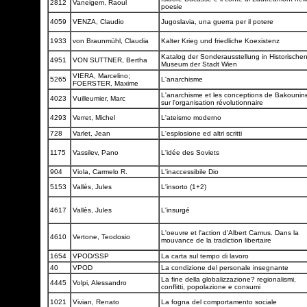
2812
Vaneigem, Raoul
poesie
4059
VENZA, Claudio
Jugoslavia, una guerra per il potere
1933
von Braunmühl, Claudia
Kalter Krieg und friedliche Koexistenz
Katalog der Sonderausstellung in Historische
4951
VON SUTTNER, Bertha
Museum der Stadt Wien
VIERA, Marcelino;
5265
L'anarchisme
FOERSTER, Maxime
L'anarchisme et les conceptions de Bakounin
4023
Vuilleumier, Marc
sur l'organisation révolutionnaire
4293
Verret, Michel
L'ateismo moderno
728
Varlet, Jean
L'esplosione ed altri scritti
1175
Vassilev, Pano
L'idée des Soviets
904
Viola, Carmelo R.
L'inaccessibile Dio
5153
Vallès, Jules
L'insorto (1+2)
4617
Vallès, Jules
L'insurgé
L'oeuvre et l'action d'Albert Camus. Dans la
4610
Vertone, Teodosio
mouvance de la tradiction libertaire
1654
VPOD/SSP
La carta sul tempo di lavoro
40
VPOD
La condizione del personale insegnante
La fine della globalizzazione? regionalismi,
4445
Volpi, Alessandro
conflitti, popolazione e consumi
1021
Vivian, Renato
La fogna del comportamento sociale