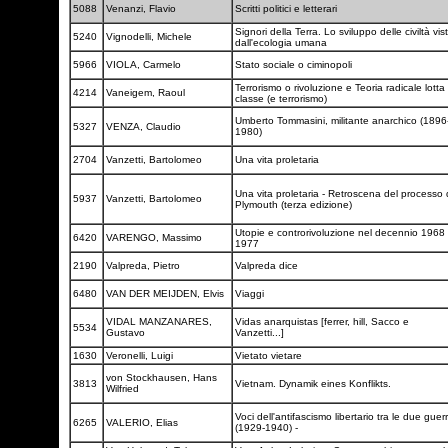
5088
Venanzi, Flavio
Scritti politici e letterari
Signori della Terra. Lo sviluppo delle civiltà vis
5240
Vignodelli, Michele
dall'ecologia umana
5966
VIOLA, Carmelo
Stato sociale o ciminopoli
Terrorismo o rivoluzione e Teoria radicale lotta 
4214
Vaneigem, Raoul
classe (e terrorismo)
Umberto Tommasini, militante anarchico (1896
5327
VENZA, Claudio
1980)
2704
Vanzetti, Bartolomeo
Una vita proletaria
Una vita proletaria - Retroscena del processo 
5937
Vanzetti, Bartolomeo
Plymouth (terza edizione)
Utopie e controrivoluzione nel decennio 1968 
6420
VARENGO, Massimo
1977
2190
Valpreda, Pietro
Valpreda dice
6480
VAN DER MEIJDEN, Elvis
Viaggi
VIDAL MANZANARES,
Vidas anarquistas [ferrer, hill, Sacco e
5534
Gustavo
Vanzetti...]
1630
Veronelli, Luigi
Vietato vietare
von Stockhausen, Hans
3813
Vietnam. Dynamik eines Konflikts.
Wilfried
Voci dell'antifascismo libertario tra le due guer
6265
VALERIO, Elias
(1929-1940) -