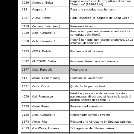
Pagine anarchiche. P. Kropotkin e il mensile
5686
Varengo, Selva
"Freedom" (1886-1914)
634
Vergara, J.
Para una sociedad mas humana
1887
VIDAL, Daniel
Paul Roussenq, le bagnard de Saint-Gilles
5129
Vaccaro, Salvo (acd)
Pensare altrimenti
Perché non puoi non essere anarchico / La
2089
Viola, Carmelo R.
conquista della libertà
Perché non puoi non essere anarchico. 1) La
5358
Viola, Carmelo R.
schiavitù dell'ambiente
5933
VEGA, Eulalia
Pioniere e rivoluzionarie
5892
VACCARO, Salvo
Post-anarchismo: una introduzione
2877
Vella, Randolfo
Preanarchia
641
Varani, Renato (acd)
Proletari, se voi sapeste...
1421
Vasta, Orazio
Quale Sicilia per i siciliani
Realtà e percezione dei movimenti extra-
4559
Veri, Francesco
parlamentari di estrema sinistra nella società
politica ticinese degli anni '70
3825
Vanni, Renzo
Reazione ed eversione
2125
Viola, Carmelo R.
Referendum contro il divorzio
1873
Vilmar, Fritz
Rüstung und Abrüstung im Spätkapitalismus
2513
Von Weiss, Andreas
Schlagwörter der Neuen Linken