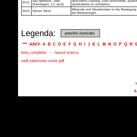
Van Helmond, Toke;
Voor Arthur Lehning. Over anarchisme, anarch
3512
Overstegen, J.J. (acd)
syndicalisme en architektur
Wütende und Situationisten in der Bewegung
3413
Viénet, René
der Besetzungen
Legenda:
prestito riservato
***
AAVV
A
B
C
D
E
F
G
H
I
J
K
L
M
N
O
P
Q
R
lista completa
-
nuova ricerca
vedi selezione come pdf
T
A