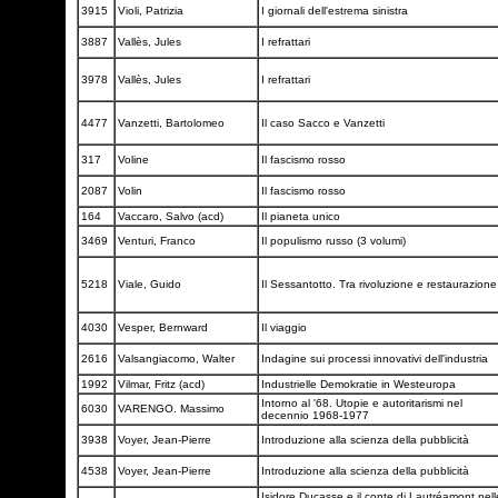
3915
Violi, Patrizia
I giornali dell'estrema sinistra
3887
Vallès, Jules
I refrattari
3978
Vallès, Jules
I refrattari
4477
Vanzetti, Bartolomeo
Il caso Sacco e Vanzetti
317
Voline
Il fascismo rosso
2087
Volin
Il fascismo rosso
164
Vaccaro, Salvo (acd)
Il pianeta unico
3469
Venturi, Franco
Il populismo russo (3 volumi)
5218
Viale, Guido
Il Sessantotto. Tra rivoluzione e restaurazion
4030
Vesper, Bernward
Il viaggio
2616
Valsangiacomo, Walter
Indagine sui processi innovativi dell'industria
1992
Vilmar, Fritz (acd)
Industrielle Demokratie in Westeuropa
Intorno al '68. Utopie e autoritarismi nel
6030
VARENGO. Massimo
decennio 1968-1977
3938
Voyer, Jean-Pierre
Introduzione alla scienza della pubblicità
4538
Voyer, Jean-Pierre
Introduzione alla scienza della pubblicità
Isidore Ducasse e il conte di Lautréamont nell