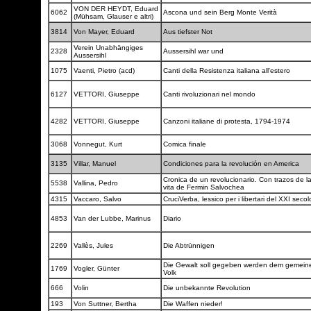
VON DER HEYDT, Eduard
6062
Ascona und sein Berg Monte Verità
(Mühsam, Glauser e altri)
3814
Von Mayer, Eduard
Aus tiefster Not
Verein Unabhängiges
2328
Aussersihl war und
Aussersihl
1075
Vaenti, Pietro (acd)
Canti della Resistenza italiana all'estero
6127
VETTORI, Giuseppe
Canti rivoluzionari nel mondo
4282
VETTORI, Giuseppe
Canzoni italiane di protesta, 1794-1974
3068
Vonnegut, Kurt
Comica finale
3135
Villar, Manuel
Condiciones para la revolución en America
Cronica de un revolucionario. Con trazos de l
5538
Vallina, Pedro
vita de Fermin Salvochea
4315
Vaccaro, Salvo
CruciVerba, lessico per i libertari del XXI seco
4853
Van der Lubbe, Marinus
Diario
2269
Vallès, Jules
Die Abtrünnigen
Die Gewalt soll gegeben werden dem gemein
1769
Vogler, Günter
Volk
666
Volin
Die unbekannte Revolution
193
Von Suttner, Bertha
Die Waffen nieder!