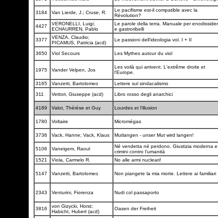
Le pacifisme est-il compatible avec la
3184
Van Lierde, J.; Cruse, R.
Révolution?
VERONELLI, Luigi;
Le parole della terra. Manuale per enodissiden
4427
ECHAURREN, Pablo
e gastroribelli
VENZA, Claudio;
3377
Le passioni dell'ideologia vol. I + II
PICAMUS, Patricia (acd)
3650
Viol Secours
Les Mythes autour du viol
Les voilà qui arrivent. L'extrême droite et
1975
Vander Velpen, Jos
l'Europe.
3165
Vanzetti, Bartolomeo
Lettere sul sindacalismo
311
Vettori, Giuseppe (acd)
Libro rosso degli anarchici
4189
Valot, Thérèse et Guy
Lourdes et l'illusion
1780
Voltaire
Micromégas
3736
Vack, Hanne; Vack, Klaus
Mutlangen - unser Mut wird langen!
Né vendetta né perdono. Giustizia moderna e
5106
Vaneigem, Raoul
crimini contro l'umanità
1521
Viola, Carmelo R.
No alle armi nucleari!
5147
Vanzetti, Bartolomeo
Non piangete la mia morte. Lettere ai familiari
2343
Venturini, Fiorenza
Nudi col passaporto
von Gizycki, Horst;
3816
Oasen der Freiheit
Habicht, Hubert (acd)