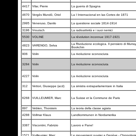
4417
Vilar, Pierre
La guerra di Spagna
4670
Vergés Mundó, Oriol
La I Internacional en las Cortes de 1871
2995
Veneruso, Danilo
La questione sociale 1814-1914
3196
Vroutsch
La radioattività e i suoi nemici
5530
VOLINE
La révolution inconnue 1917-1921
La Rivoluzione ecologica. Il pensiero di Murra
4823
VARENGO, Selva
Bookchin
906
Volin
La rivoluzione sconosciuta
3284
Volin
La rivoluzione sconosciuta
4227
Volin
La rivoluzione sconosciuta
312
Vettori, Giuseppe (acd)
La sinistra extraparlamentare in Italia
6268
VUILLEUMIER, Marc
La Suisse et la Commune de Paris
897
Veblen, Thorstein
La teoria della classe agiata
4288
Vollmar Klaus
Landkommunen in Nordamerika
3387
Viscontini, Fabrizio
Lavoro e Pane!
1571
Vuilleumier, Marc
Le mouvement ouvrier a Genève - Chronolog