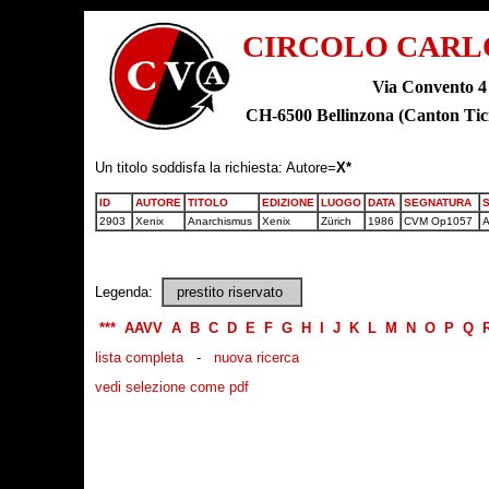
CIRCOLO CARL
Via Convento 4
CH-6500 Bellinzona (Canton T
Un titolo soddisfa la richiesta: Autore=
X*
ID
AUTORE
TITOLO
EDIZIONE
LUOGO
DATA
SEGNATURA
2903
Xenix
Anarchismus
Xenix
Zürich
1986
CVM Op1057
A
Legenda:
prestito riservato
***
AAVV
A
B
C
D
E
F
G
H
I
J
K
L
M
N
O
P
Q
lista completa
-
nuova ricerca
vedi selezione come pdf