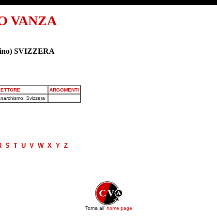
O VANZA
icino) SVIZZERA
SETTORE
ARGOMENTI
narchismo, Svizzera
R
S
T
U
V
W
X
Y
Z
Torna all'
home page