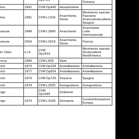
Svizzera
rino
1992
CVM Op940
situazionismo
Movimento operaio
Anarchismo,
Fascismo
rino
1981
CVM L1334
Storia
Anarcosindacalismo
Spagna
Anarchismo
ulouse
1998
CVM L2868
Anarchismo
Lotte
Internazionale
Anarchismo,
ulouse
2004
CVM L2918
Francia
Storia
Movimento operaio
CVM
in Cities
s.i.d.
Sindacalismo
Op1824
NordAmerica
erona
1990
CVM L829
Varie
rich
1975
CVM Op329
Antimilitarismo
Antimilitarismo
rich
1977
CVM Op654
Antimilitarismo
Antimilitarismo
rich
1976
CVM Op720
Svizzera
Spagna
rich
1979
CVM L2655
Autogestione
Autogestione
CVM
rigo
Ambiente
Op1065
Controinformazione
rigo
1976
CVM L3336
Germania
Europa