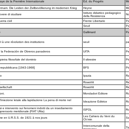
ye de la Première Internationale
Ed. du Progrès
M
etnam. Die Leiden der Zivilbevölkerung im modernen Krieg
Heyne
M
Istituto didattico pedagogico
 Dovere di studiare
N
della Resistenza
uerra civil
Frente Libertario
Pa
Seuil
Pa
e
Gallimard
Pa
el à une révolution des institutions
seuil
pa
e la Federación de Obreros panaderos
UITA
Pe
ietra filosofale del dominio
Il silvestre
Pi
tà repubblicana [1943-1968]
BFS
Pi
to
Ipazia
R
t
Rowohlt
R
ellschaft
Rowohlt
R
ioni.
Mondadori Editore
R
l'iniezione letale alla lapidazione La pena di morte nel
Ideazione Editrice
R
si e intervento sui fenomeni indotti da un insediamento
ISFOL
R
mprensorio meridionale (FIAT Ufita)
Les Cahiers du Vent du
sme en U.R.S.S. de 1921 à nos jours
Sa
Ch'min
Intercomunale della
Ti
montagna