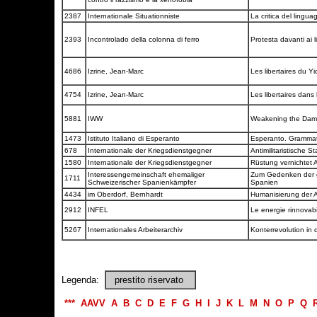
2387
Internationale Situationniste
La critica del lingua
2393
Incontrolado della colonna di ferro
Protesta davanti ai l
4686
Izrine, Jean-Marc
Les libertaires du Y
4754
Izrine, Jean-Marc
Les libertaires dans 
5881
IWW
Weakening the Da
1473
Istituto Italiano di Esperanto
Esperanto. Grammat
678
Internationale der Kriegsdienstgegner
Antimilitaristische 
1580
Internationale der Kriegsdienstgegner
Rüstung vernichtet 
Interessengemeinschaft ehemaliger
Zum Gedenken der g
1711
Schweizerischer Spanienkämpfer
Spanien
4434
im Oberdorf, Bernhardt
Humanisierung der A
2912
INFEL
Le energie rinnovabi
5267
Internationales Arbeiterarchiv
Konterrevolution in
Legenda:
prestito riservato
***
AAVV
A
B
C
D
E
F
G
H
I
J
K
L
M
N
O
P
Q