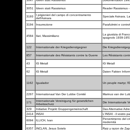
3047
Ideen statt Rassismus
Dokumentation 199
3051
Ideen statt Rassismus
Reader Rassismus -
I prigionieri del campo di concentramento
3193
Speciale Asinara. L
dell'Asinara
3194
Insurrezione
Parafulmini e contro
La giustizia di Franc
4584
Ilari, Massimiliano
spagnolo 1939-195
122
Internationale der Kriegsdienstgegner
Die Kriegsdienstge
857
Internationale des Résistants contre la Guerre
Les Résistants cont
43
IG Metall
IG Metall
62
IG Metall
Daten Fakten Infor
1162
Igualador
Un peuple martyr, l
2267
Internationaal Van Der Lubbe Comité
Marinus van der Lu
Internationale Vereinigung für gesetzlichen
171
Die Internationale V
Arbeitsschutz
329
Initiative Projekt Gruppengemeinschaft
Das Alternative Adr
2414
INSAI
L'INSAI - il vostro p
Pervertimento del cr
6094
ILLICH, Ivan
modernità
6357
INCLAN, Jesus Sotelo
Raiz y razon de Za