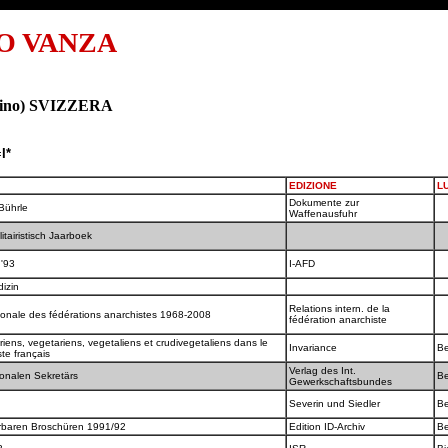
O VANZA
icino) SVIZZERA
=
I*
EDIZIONE
L
Dokumente zur
Bührle
Waffenausfuhr
litairistisch Jaarboek
 '93
I-AFD
dizin
Relations intern. de la
ationale des fédérations anarchistes 1968-2008
fédération anarchiste
ens, vegetariens, vegetaliens et crudivegetaliens dans le
Invariance
B
te français
Verlag des Int.
tionalen Sekretärs
Be
Gewerkschaftsbundes
Severin und Siedler
Be
ferbaren Broschüren 1991/92
Edition ID-Archiv
Be