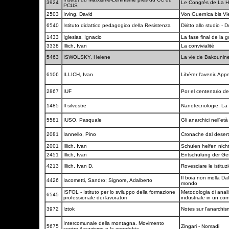
3924
Le Congrés de La Ha
PCUS
2503
Irving, David
Von Guernica bis Vi
6540
Istituto didattico pedagogico della Resistenza
Diritto allo studio -
1433
Iglesias, Ignacio
La fase final de la g
3338
Illich, Ivan
La convivialité
5463
ISWOLSKY, Helene
La vie de Bakounin
6106
ILLICH, Ivan
Libérer l'avenir. App
2867
IUF
Por el centenario d
1485
Il silvestre
Nanotecnologie. La p
5581
IUSO, Pasquale
Gli anarchici nell'e
2081
Iannello, Pino
Cronache dal deser
2001
Illich, Ivan
Schulen helfen nich
2451
Illich, Ivan
Entschulung der Ges
4213
Illich, Ivan D.
Rovesciare le istituz
Il boia non molla Dal
4426
Iacometti, Sandro; Signore, Adalberto
mondo
ISFOL - Istituto per lo sviluppo della formazione
Metodologia di anali
6545
professionale dei lavoratori
industriale in un co
3972
Iztok
Notes sur l'anarchi
Intercomunale della montagna. Movimento
5675
Zingari - Nomadi
contro il razzismo e la xenofobia