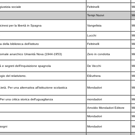
giustizia sociale
Feltrinelli
Mi
Tempi Nuovi
Mi
inesi per la libertà in Spagna
Vangelista
Mi
o
Lucchi
Mi
della biblioteca dell'istituto
Feltrinelli
Mi
l giornale anarchico Umanità Nova (1944-1953)
Zero in condotta
Mi
 e segreti dell'Inquisizione spagnola
De Vecchi
Mi
logio del relativismo.
Elèuthera
Mi
ietà. Per una alternativa all'istituzione scolastica
Mondadori
Mi
 Per una critica storica dell'uguaglianza
mondadori
Mi
Arnoldo Mondadori Editore
Mi
Mondadori
Mi
isogni
Mondadori
Mi