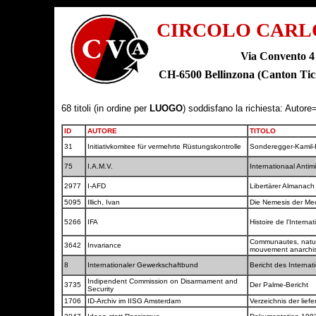
CIRCOLO CARL
Via Convento 4
CH-6500 Bellinzona (Canton T
68 titoli (in ordine per
LUOGO
) soddisfano la richiesta: Autore
ID
AUTORE
TITOLO
31
Initiativkomitee für vermehrte Rüstungskontrolle
Sonderegger-Kamil-
75
I.A.M.V.
Internationaal Antimi
2977
I-AFD
Libertärer Almanach
5095
Illich, Ivan
Die Nemesis der Me
5266
IFA
Histoire de l'Intern
Communautes, naturi
3642
Invariance
mouvement anarchis
8
Internationaler Gewerkschaftbund
Bericht des Interna
Indipendent Commission on Disarmament and
3735
Der Palme-Bericht
Security
1706
ID-Archiv im IISG Amsterdam
Verzeichnis der lie