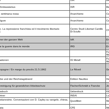
3
ISR
B
 Antirassismus
ISR
B
a settimana rossa
Anarchismo
Ca
figure
Anarchismo
Ca
o. La repressione franchista ed il movimento libertario
Centro Studi Libertari Camillo
Ch
1
Di Sciullo
gner der ganzen Welt
IdK
En
re la guerre dans le monde
IRG
En
Fr
M
Fr
mationen
IG Metall
M
'Espagne / En marge du procès 21.5.1962
Le Réveil
G
bbe und der Reichstagsbrand
Edition Nautilus
H
ereinigung für gesetzlichen Arbeitsschutz
Fischer/Schmidt e Francke
Je
essbuch
Ueberdruck
Kl
artner
INSAI
L
istianesimo. Conversazioni con D. Cayley su vangelo, chiesa,
Quodlibet
Ma
pata
CFE
M