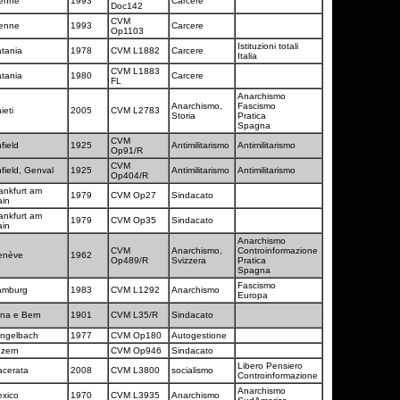
ienne
1993
Carcere
Doc142
CVM
ienne
1993
Carcere
Op1103
Istituzioni totali
tania
1978
CVM L1882
Carcere
Italia
CVM L1883
tania
1980
Carcere
FL
Anarchismo
Anarchismo,
Fascismo
ieti
2005
CVM L2783
Storia
Pratica
Spagna
CVM
field
1925
Antimilitarismo
Antimilitarismo
Op91/R
CVM
field, Genval
1925
Antimilitarismo
Antimilitarismo
Op404/R
ankfurt am
1979
CVM Op27
Sindacato
ain
ankfurt am
1979
CVM Op35
Sindacato
ain
Anarchismo
CVM
Anarchismo,
Controinformazione
enève
1962
Op489/R
Svizzera
Pratica
Spagna
Fascismo
amburg
1983
CVM L1292
Anarchismo
Europa
na e Bern
1901
CVM L35/R
Sindacato
ingelbach
1977
CVM Op180
Autogestione
uzern
CVM Op946
Sindacato
Libero Pensiero
cerata
2008
CVM L3800
socialismo
Controinformazione
Anarchismo
exico
1970
CVM L3935
Anarchismo