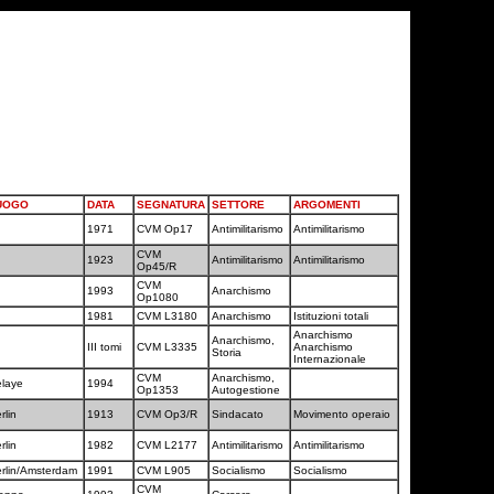
UOGO
DATA
SEGNATURA
SETTORE
ARGOMENTI
1971
CVM Op17
Antimilitarismo
Antimilitarismo
CVM
1923
Antimilitarismo
Antimilitarismo
Op45/R
CVM
1993
Anarchismo
Op1080
1981
CVM L3180
Anarchismo
Istituzioni totali
Anarchismo
Anarchismo,
III tomi
CVM L3335
Anarchismo
Storia
Internazionale
CVM
Anarchismo,
elaye
1994
Op1353
Autogestione
rlin
1913
CVM Op3/R
Sindacato
Movimento operaio
rlin
1982
CVM L2177
Antimilitarismo
Antimilitarismo
rlin/Amsterdam
1991
CVM L905
Socialismo
Socialismo
CVM