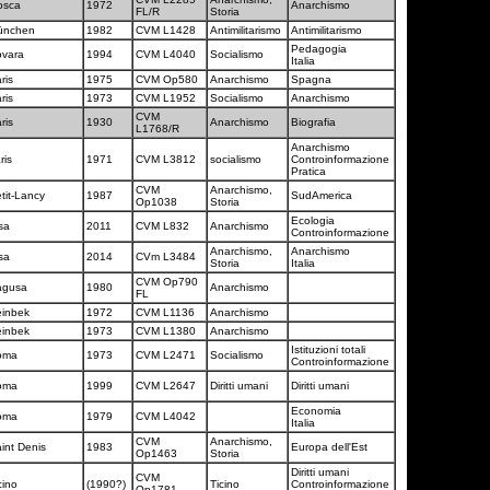
osca
1972
Anarchismo
FL/R
Storia
ünchen
1982
CVM L1428
Antimilitarismo
Antimilitarismo
Pedagogia
ovara
1994
CVM L4040
Socialismo
Italia
ris
1975
CVM Op580
Anarchismo
Spagna
ris
1973
CVM L1952
Socialismo
Anarchismo
CVM
ris
1930
Anarchismo
Biografia
L1768/R
Anarchismo
ris
1971
CVM L3812
socialismo
Controinformazione
Pratica
CVM
Anarchismo,
tit-Lancy
1987
SudAmerica
Op1038
Storia
Ecologia
sa
2011
CVM L832
Anarchismo
Controinformazione
Anarchismo,
Anarchismo
sa
2014
CVm L3484
Storia
Italia
CVM Op790
agusa
1980
Anarchismo
FL
einbek
1972
CVM L1136
Anarchismo
einbek
1973
CVM L1380
Anarchismo
Istituzioni totali
oma
1973
CVM L2471
Socialismo
Controinformazione
oma
1999
CVM L2647
Diritti umani
Diritti umani
Economia
oma
1979
CVM L4042
Italia
CVM
Anarchismo,
int Denis
1983
Europa dell'Est
Op1463
Storia
Diritti umani
CVM
cino
(1990?)
Ticino
Controinformazione
Op1781