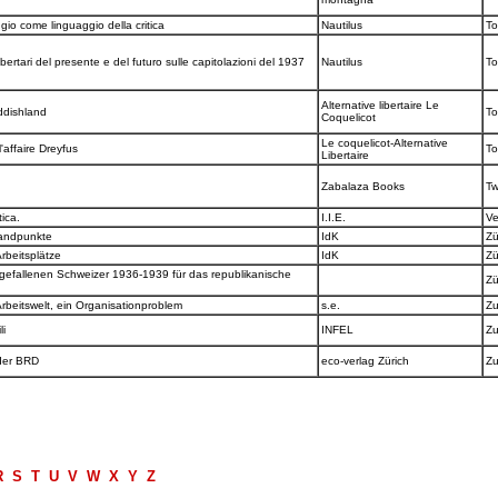
ggio come linguaggio della critica
Nautilus
To
ibertari del presente e del futuro sulle capitolazioni del 1937
Nautilus
To
Alternative libertaire Le
iddishland
To
Coquelicot
Le coquelicot-Alternative
l'affaire Dreyfus
To
Libertaire
m
Zabalaza Books
Tw
ica.
I.I.E.
V
Standpunkte
IdK
Zü
Arbeitsplätze
IdK
Zü
efallenen Schweizer 1936-1939 für das republikanische
Zü
rbeitswelt, ein Organisationproblem
s.e.
Zu
li
INFEL
Zu
 der BRD
eco-verlag Zürich
Zu
R
S
T
U
V
W
X
Y
Z