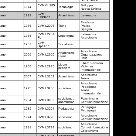
SudAmerica
CVM Op285
Sviluppo
lano
1974
Tecnologia
Nuova Sinistra
CVM
lano
1922
Anarchismo
Letteratura
L1936/R
Fascismo
lano
1976
CVM L2006
Ticino
Pratica
Spagna
CVM L2251
Letteratura
lano
1965
Letteratura
FL
Anarchismo
CVM
lano
1957
Socialismo
Op1467
Anarchismo
Anarchismo,
lano
2009
CVM L2966
Organizzazione
Storia
Italia
Libero Pensiero
Libero
lano
1966
CVM L2935
Violenza
pensiero
Internazionale
Anarchismo
lano
2007
CVM L3103
Anarchismo
Teoria
Anarchismo
Pedagogia
lano
1975
CVM L3286
socialismo
Teoria
Internazionale
socialismo /
Femminismo
lano
1984
CVM L3802
anarchismo
Controinformazione
Pedagogia
lano
1985
CVM L3264
Pedagogia
Pedagogia
Anarchismo
lano
1974
CVM L3798
socialismo
Controinformazione
Anarchismo
lano
1981
CVM L3799
socialismo
Controinformazione
Collettivismo
CVM L2285
Anarchismo,