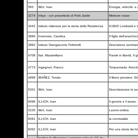
583
Illich, Ivan
Energia, velocità e 
3274
Inkyo - con preambolo di Petit Jardin
Meteore rosse -
3442
Istituto milanese per la storia della Resistenza
K1B45 Lombardi e tic
3886
Invernizio, Carolina
Il figlio dell'anarchic
3992
Istituto Giangiacomo Feltrinelli
Descrizione sommaria 
4708
Ilari, Massimiliano
Parole in libertà. I
4773
Ingegneri, Franco
Torquemada. Atrocità
4998
IBAÑEZ, Tomás
Il libero pensiero. E
5201
Illich, Ivan
Descolarizzare la soc
6096
ILLICH, Ivan
Il genere e il sesso.
5235
Illich, Ivan
Lavoro-ombra
6091
ILLICH, Ivan
la convivialità
6092
ILLICH, Ivan
Per una storia dei b
Institut du Marxisme-Leninisme près du CC du