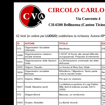
CIRCOLO CARLO
Via Convento 4
CH-6500 Bellinzona (Canton Tic
62 titoli (in ordine per
LUOGO
) soddisfano la richiesta: Autore=
O*
ID
AUTORE
TITOLO
ED
Organisation Socialiste
573
Manifeste
O
Libertaire
Organizzazione cristiano-
L'OCST di fronte alle attuali difficoltà
1698
sociale ticinese
occupazionali. Proposte di intervento
Organizzazione delle Nazioni
La Dichiarazione universale dei diritti
4101
Unite
dell'uomo
2632
Origoni, Claudio
Le fornaci di Riva San Vitale
Co
Organisation socialiste
Rébellions / Migrations. Notre patrie
5639
Re
libertaire
c'est le monde entier
1673
Ospina, William
Por qué no votamos
Fr
La biblioteca perduta di Luigi Fabbri.
Bo
5847
Ortalli, Massimo (acd)
Mille titoli di editoria sociale (1871-
Pr
1926)
Un
572
Oelgart Bernd
Marcuse, un rendiconto
Fi
Ini
6304
Ocalan, Abdullah
La libertà vincerà
Lib