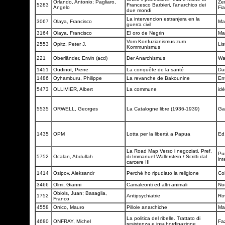
Orlando, Antonio; Pagliaro,
Zer
5283
Francesco Barbieri, l'anarchico dei
Angelo
Fi
due mondi
La intervencion estranjera en la
3067
Olaya, Francisco
Ma
guerra civil
3164
Olaya, Francisco
El oro de Negrin
Ma
Vom Konfuzianismus zum
2553
Opitz, Peter J.
Lis
Kommunismus
221
Oberländer, Erwin (acd)
Der Anarchismus
Wa
1451
Oudinot, Pierre
La conquête de la santé
Da
1486
Oyhamburu, Philippe
La revanche de Bakounine
En
5473
OLLIVIER, Albert
La commune
idé
5535
ORWELL, Georges
La Catalogne libre (1936-1939)
Ga
1435
OPM
Lotta per la libertà a Papua
Ed
La Road Map Verso i negoziati. Pref.
Pun
5752
Ocalan, Abdullah
di Immanuel Wallerstein / Scritti dal
in
carcere III
1414
Osipov, Aleksandr
Perché ho ripudiato la religione
Co
3466
Olmi, Gianni
Camaleonti ed altri animali
Nu
Obiols, Juan; Basaglia,
1752
Antipsychiatrie
Ro
Franco
4558
Orrico, Mauro
Pillole anarchiche
Ma
La politica del ribelle. Trattato di
4680
ONFRAY, Michel
Faz
resistenza e insubordinazione