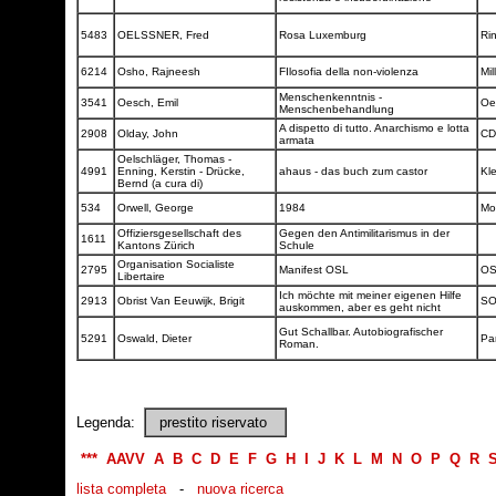
5483
OELSSNER, Fred
Rosa Luxemburg
Ri
6214
Osho, Rajneesh
FIlosofia della non-violenza
Mil
Menschenkenntnis -
3541
Oesch, Emil
Oe
Menschenbehandlung
A dispetto di tutto. Anarchismo e lotta
2908
Olday, John
C
armata
Oelschläger, Thomas -
4991
Enning, Kerstin - Drücke,
ahaus - das buch zum castor
Kl
Bernd (a cura di)
534
Orwell, George
1984
Mo
Offiziersgesellschaft des
Gegen den Antimilitarismus in der
1611
Kantons Zürich
Schule
Organisation Socialiste
2795
Manifest OSL
O
Libertaire
Ich möchte mit meiner eigenen Hilfe
2913
Obrist Van Eeuwijk, Brigit
S
auskommen, aber es geht nicht
Gut Schallbar. Autobiografischer
5291
Oswald, Dieter
Pa
Roman.
Legenda:
prestito riservato
***
AAVV
A
B
C
D
E
F
G
H
I
J
K
L
M
N
O
P
Q
R
lista completa
-
nuova ricerca