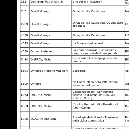
Nic
282
Occhipinti, F; Vismara, M.
Che cos'è il fascismo?
Sc
345
Orwell, George
Omaggio alla Catalogna
Mo
Omaggio alla Catalogna. Guerra civile
2239
Orwell, George
Il 
spagnola
4478
Orwell, George
Omaggio alla Catalogna
Il 
4643
Orwell, George
La fattoria degli animali
Mo
La pena disumana. Esperienze e
4690
Othmani, Ahmed
El
proposte radicali di riforma penale
Il post-anarchismo spiegato a mia
5434
ONFRAY, Michel
El
nonna
5694
Offtopic e Roberto Maggioni
Expopolis
Ag
No Canal, storia della lotta che ha
5695
Offtopic
Off
messo a nudo expo
Coscienze ribellii - Controstoria
6263
ONFRAY, Michel
filosofia IX (Camus, de Beauvoir,
Sa
Politzer, Nizan)
L'ordine libertario. Vita filosofica di
6363
ONFRAY, Michel
Pon
Albert Camus
Sociologia della libertà - Manifesto
Pun
6386
ÖCALAN, Abdullah
della civiltà democratica
in
Chico il professore. Vita e morte di