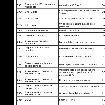
Oc
Organisation Révolutionnaire
580
Was will die O.R.A.?
Fre
Anarchiste
Strukturprobleme des kapitalistischen
1930
Offe, Claus
Su
Staates
5211
Ohm, Martina
Selbstverwalter in der Schweiz
Uni
Un socialisme non totalitaire est-il
1174
Orlov, Youri
No
possible?
1858
Oberste-Lehn, Herbert
Frieden für Europa
Ru
5882
O'Guérin, Daniel
Anarchism in music
Ch
Organisation Socialiste
2324
La Revolution Russe et son destin
O
Libertaire
Organisation Socialiste
4071
Résister au capitalisme néolibéral
Do
Libertaire
5889
Oulalavillage
Plateforme de Oulala c'Village
Ou
Organizzazione cristiano-
1697
Disoccupato o licenziato: che fare?
Il 
sociale ticinese
Obbligatorietà della assicurazione
Organizzazione Cristiano
2279
contro la disoccupazione dal 1.
O
Sociale Ticinese
gennaio 1976
Organizzazione Cristiano-
2626
I lavoratori giudicano il lavoro
Il 
Sociale Ticinese
Organizzazione Cristiano-
2645
Salari in Ticino: un ritardo endemico?
Il 
Sociale Ticinese
Organizzazione Cristiano-
2650
Quale politica del frontalierato?
Il 
Sociale Ticinese
3019
OCST
Salari in Ticino
Il 