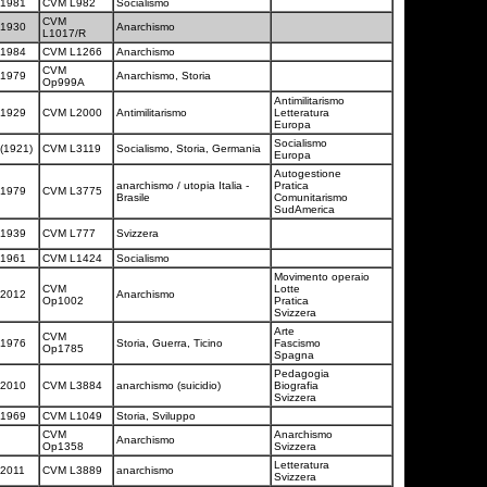
1981
CVM L982
Socialismo
CVM
1930
Anarchismo
L1017/R
1984
CVM L1266
Anarchismo
CVM
1979
Anarchismo, Storia
Op999A
Antimilitarismo
1929
CVM L2000
Antimilitarismo
Letteratura
Europa
Socialismo
(1921)
CVM L3119
Socialismo, Storia, Germania
Europa
Autogestione
anarchismo / utopia Italia -
Pratica
1979
CVM L3775
Brasile
Comunitarismo
SudAmerica
1939
CVM L777
Svizzera
1961
CVM L1424
Socialismo
Movimento operaio
CVM
Lotte
2012
Anarchismo
Op1002
Pratica
Svizzera
Arte
CVM
1976
Storia, Guerra, Ticino
Fascismo
Op1785
Spagna
Pedagogia
2010
CVM L3884
anarchismo (suicidio)
Biografia
Svizzera
1969
CVM L1049
Storia, Sviluppo
CVM
Anarchismo
Anarchismo
Op1358
Svizzera
Letteratura
2011
CVM L3889
anarchismo
Svizzera