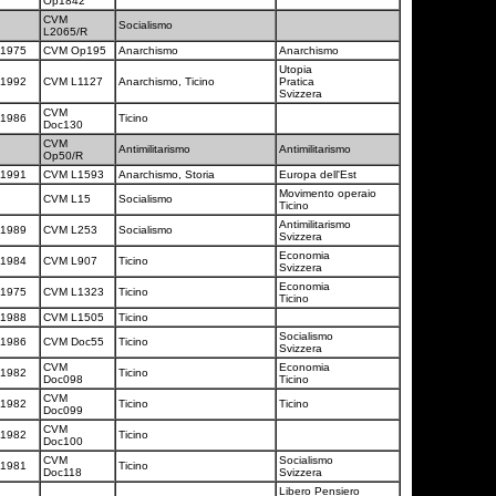
Op1842
CVM
Socialismo
L2065/R
1975
CVM Op195
Anarchismo
Anarchismo
Utopia
1992
CVM L1127
Anarchismo, Ticino
Pratica
Svizzera
CVM
1986
Ticino
Doc130
CVM
Antimilitarismo
Antimilitarismo
Op50/R
1991
CVM L1593
Anarchismo, Storia
Europa dell'Est
Movimento operaio
CVM L15
Socialismo
Ticino
Antimilitarismo
1989
CVM L253
Socialismo
Svizzera
Economia
1984
CVM L907
Ticino
Svizzera
Economia
1975
CVM L1323
Ticino
Ticino
1988
CVM L1505
Ticino
Socialismo
1986
CVM Doc55
Ticino
Svizzera
CVM
Economia
1982
Ticino
Doc098
Ticino
CVM
1982
Ticino
Ticino
Doc099
CVM
1982
Ticino
Doc100
CVM
Socialismo
1981
Ticino
Doc118
Svizzera
Libero Pensiero