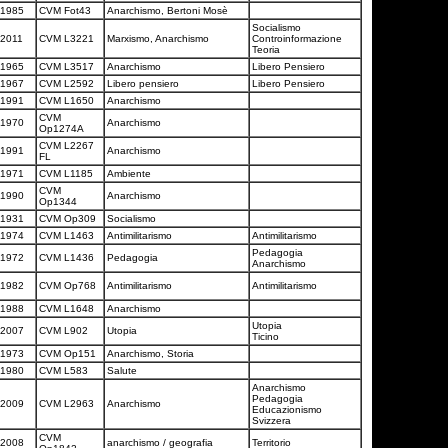
1985
CVM Fot43
Anarchismo, Bertoni Mosè
Socialismo
2011
CVM L3221
Marxismo, Anarchismo
Controinformazione
Teoria
1965
CVM L3517
Anarchismo
Libero Pensiero
1967
CVM L2592
Libero pensiero
Libero Pensiero
1991
CVM L1650
Anarchismo
CVM
1970
Anarchismo
Op1274A
CVM L2267
1991
Anarchismo
FL
1971
CVM L1185
Ambiente
CVM
1990
Anarchismo
Op1344
1931
CVM Op309
Socialismo
1974
CVM L1463
Antimilitarismo
Antimilitarismo
Pedagogia
1972
CVM L1436
Pedagogia
Anarchismo
1982
CVM Op768
Antimilitarismo
Antimilitarismo
1988
CVM L1648
Anarchismo
Utopia
2007
CVM L902
Utopia
Ticino
1973
CVM Op151
Anarchismo, Storia
1980
CVM L583
Salute
Anarchismo
Pedagogia
2009
CVM L2963
Anarchismo
Educazionismo
Svizzera
CVM
2008
anarchismo / geografia
Territorio