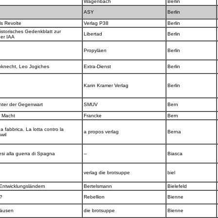
Wagenbach
Berlin
ASY
Berlin
ls Revolte
Verlag P38
Berlin
istorisches Gedenkblatt zur
Libertad
Berlin
der IAA
Propyläen
Berlin
bknecht, Leo Jogiches
Extra-Dienst
Berlin
Karin Kramer Verlag
Berlin
chter der Gegenwart
SMUV
Bern
r Macht
Francke
Bern
 fabbrica. La lotta contro la
a propos verlag
Berna
swil
nesi alla guerra di Spagna
--
Biasca
verlag die brotsuppe
biel
 Entwicklungsländern
Bertelsmann
Bielefeld
e?
Rebellion
Bienne
 Läusen
die brotsuppe
Bienne