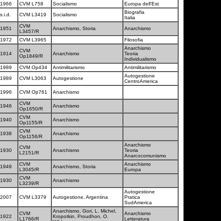
1966
CVM L758
Socialismo
Europa dell'Est
Biografia
s.i.d.
CVM L3419
Socialismo
Italia
CVM
1951
Anarchismo, Storia
Anarchismo
L3457/R
1972
CVM L3965
Filosofia
Anarchismo
CVM
1914
Anarchismo
Teoria
Op1849/R
Individualismo
1989
CVM Op434
Antimilitarismo
Antimilitarismo
Autogestione
1989
CVM L3063
Autogestione
CentroAmerica
1996
CVM Op761
Anarchismo
CVM
1946
Anarchismo
Op1650/R
CVM
1940
Anarchismo
Op1155/R
CVM
1938
Anarchismo
Op1156/R
Anarchismo
CVM
1930
Anarchismo
Teoria
L2151/R
Anarcocomunismo
CVM
Anarchismo
1949
Anarchismo, Storia
L3045/R
Europa
CVM
1930
Anarchismo
L3239/R
Autogestione
2007
CVM L3379
Autogestione, Argentina
Pratica
SudAmerica
Anarchismo, Gori, L. Michel,
CVM
Anarchismo
1922
Kropotkin, Proudhon, O.
L1766/R
Letteratura