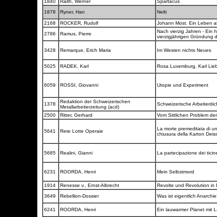
1840
Raith, Werner
Spartacus
1878
Ryner, Han
Nelti
2168
ROCKER, Rudolf
Johann Most. Ein Leben a
Nach vierzig Jahren - Ein h
2786
Ramus, Pierre
vierzigjährigen Gründung 
3428
Remarque, Erich Maria
Im Westen nichts Neues
5025
RADEK, Karl
Rosa Luxemburg, Karl Lie
6059
ROSSI, Giovanni
Utopie und Experiment
Redaktion der Schweizerischen
1378
Schweizerische Arbeiterdi
Metallarbeiterzeitung (acd)
2500
Ritter, Gerhard
Vom Sittlichen Problem de
La morte premeditata di una
5641
Rete Lotte Operaie
chiusura della Karton Deis
5685
Realini, Gianni
La partecipazione dei tici
6231
ROORDA, Henri
Mein Selbstmord
1914
Renesse v., Ernst-Albrecht
Revolte und Revolution in
3649
Rebellion-Dossier
Was ist eigentlich Anarchi
6241
ROORDA, Henri
Ein lauwarmer Planet mit