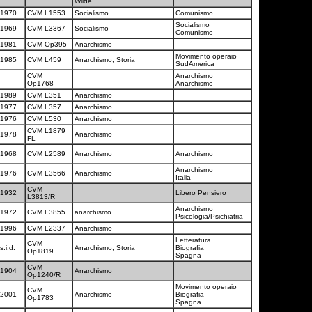
Wilde...
1970
CVM L1553
Socialismo
Comunismo
Socialismo
1969
CVM L3367
Socialismo
Comunismo
1981
CVM Op395
Anarchismo
Movimento operaio
1985
CVM L459
Anarchismo, Storia
SudAmerica
CVM
Anarchismo
Op1768
Anarchismo
1989
CVM L351
Anarchismo
1977
CVM L357
Anarchismo
1976
CVM L530
Anarchismo
CVM L1879
1978
Anarchismo
FL
1968
CVM L2589
Anarchismo
Anarchismo
Anarchismo
1976
CVM L3566
Anarchismo
Italia
CVM
1932
Libero Pensiero
L3813/R
Anarchismo
1972
CVM L3855
anarchismo
Psicologia/Psichiatria
1996
CVM L2337
Anarchismo
Letteratura
CVM
s.i.d.
Anarchismo, Storia
Biografia
Op1819
Spagna
CVM
1904
Anarchismo
Op1240/R
Movimento operaio
CVM
2001
Anarchismo
Biografia
Op1783
Spagna