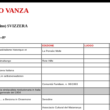
O VANZA
icino) SVIZZERA
e=
R*
EDIZIONE
LUOGO
atérialisme historique et
La Pensée Molle
minaltango
Rote Hilfe
zzera Italiana
in selbstverwalteten
Comunità Familiare, n. 98/1993
a sindacalista rivoluzionaria in Italia
o generale del 1904
a... a Berzona in Onsernone
Serodine
Associacio Cultural del Matarranya