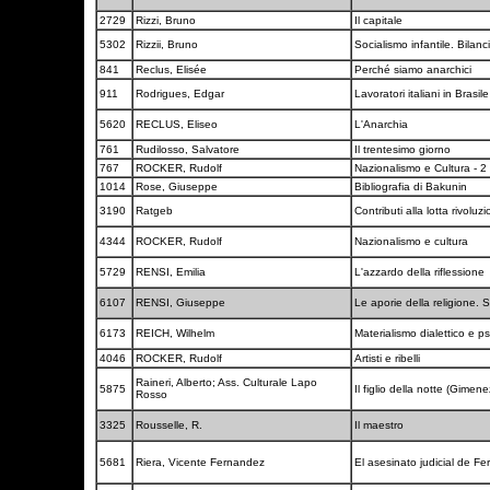
2729
Rizzi, Bruno
Il capitale
5302
Rizzii, Bruno
Socialismo infantile. Bilan
841
Reclus, Elisée
Perché siamo anarchici
911
Rodrigues, Edgar
Lavoratori italiani in Brasil
5620
RECLUS, Eliseo
L'Anarchia
761
Rudilosso, Salvatore
Il trentesimo giorno
767
ROCKER, Rudolf
Nazionalismo e Cultura - 2
1014
Rose, Giuseppe
Bibliografia di Bakunin
3190
Ratgeb
Contributi alla lotta rivoluz
4344
ROCKER, Rudolf
Nazionalismo e cultura
5729
RENSI, Emilia
L'azzardo della riflessione
6107
RENSI, Giuseppe
Le aporie della religione. 
6173
REICH, Wilhelm
Materialismo dialettico e p
4046
ROCKER, Rudolf
Artisti e ribelli
Raineri, Alberto; Ass. Culturale Lapo
5875
Il figlio della notte (Gimen
Rosso
3325
Rousselle, R.
Il maestro
5681
Riera, Vicente Fernandez
El asesinato judicial de Fe