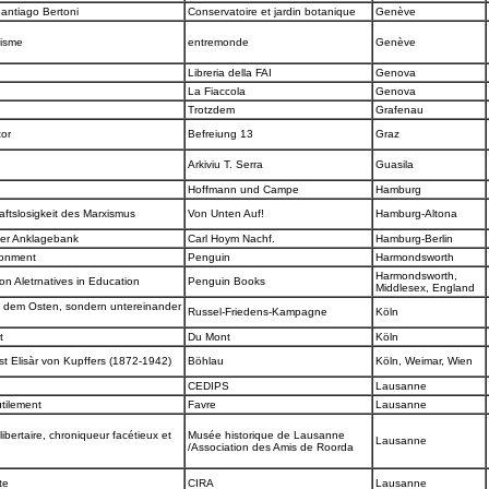
Santiago Bertoni
Conservatoire et jardin botanique
Genève
hisme
entremonde
Genève
Libreria della FAI
Genova
La Fiaccola
Genova
e
Trotzdem
Grafenau
tor
Befreiung 13
Graz
Arkiviu T. Serra
Guasila
Hoffmann und Campe
Hamburg
aftslosigkeit des Marxismus
Von Unten Auf!
Hamburg-Altona
der Anklagebank
Carl Hoym Nachf.
Hamburg-Berlin
ironment
Penguin
Harmondsworth
Harmondsworth,
on Aletrnatives in Education
Penguin Books
Middlesex, England
ht dem Osten, sondern untereinander
Russel-Friedens-Kampagne
Köln
st
Du Mont
Köln
nst Elisàr von Kupffers (1872-1942)
Böhlau
Köln, Weimar, Wien
CEDIPS
Lausanne
utilement
Favre
Lausanne
bertaire, chroniqueur facétieux et
Musée historique de Lausanne
Lausanne
/Association des Amis de Roorda
ste
CIRA
Lausanne