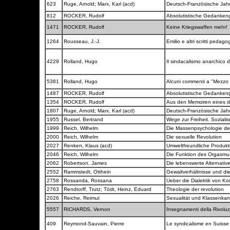
623
Ruge, Arnold; Marx, Karl (acd)
Deutsch-Französische Jah
812
ROCKER, Rudolf
Absolutistische Gedanken
1471
ROCKER, Rudolf
Keine Kriegswaffen mehr!
1264
Rousseau, J.-J.
Emilio e altri scritti pedago
4229
Rolland, Hugo
Il sindacalismo anarchico 
5381
Rolland, Hugo
Alcuni commenti a "Mezzo 
1487
ROCKER, Rudolf
Absolutistische Gedanken
1354
ROCKER, Rudolf
Aus den Memoiren eines d
1807
Ruge, Arnold; Marx, Karl (acd)
Deutsch-Französische Jah
1955
Russel, Bertrand
Wege zur Freiheit. Soziali
1999
Reich, Wilhelm
Die Massenpsychologie d
2000
Reich, Wilhelm
Die sexuelle Revolution
2027
Renken, Klaus (acd)
Umweltfreundliche Produk
2046
Reich, Wilhelm
Die Funktion des Orgasm
2062
Robertson, James
Die lebenswerte Alternativ
2552
Rammstedt, Otthein
Gewaltverhältnisse und di
2758
Rossanda, Rossana
Ueber die Dialektik von Ko
2763
Rendtorff, Trutz; Tödt, Heinz, Eduard
Theologie der revolution
2026
Reiche, Reimut
Sexualität und Klassenka
5557
RICHARDS, Vernon
Insegnamenti della Rivolu
409
Reymond-Sauvain, Pierre
Le syndicalisme en Suiss