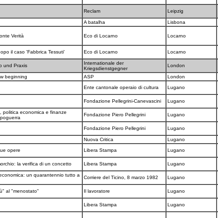
Reclam
Leipzig
A batalha
Lisbona
onte Verità
Eco di Locarno
Locarno
opo il caso 'Fabbrica Tessuti'
Eco di Locarno
Locarno
Internationale der
ip und Praxis
London
Kriegsdienstgegner
ew beginning
ASP
London
Ente cantonale operaio di cultura
Lugano
Fondazione Pellegrini-Canevascini
Lugano
, politica economica e finanze
Fondazione Piero Pellegrini
Lugano
dopoguerra
Fondazione Piero Pellegrini
Lugano
Nuova Critica
Lugano
 sue opere
Libera Stampa
Lugano
orchio: la verifica di un concetto
Libera Stampa
Lugano
 economica: un quarantennio tutto a
Corriere del Ticino, 8 marzo 1982
Lugano
iù" al "menostato"
Il lavoratore
Lugano
Libera Stampa
Lugano