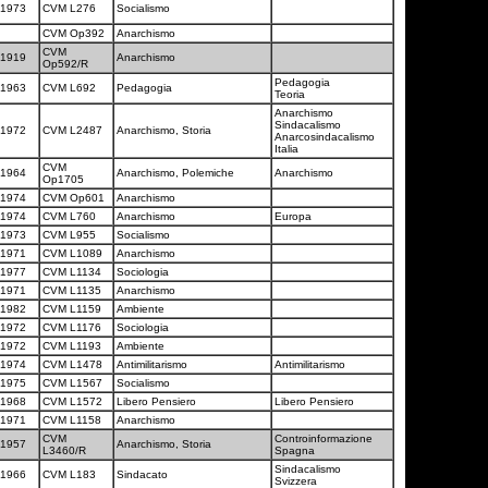
1973
CVM L276
Socialismo
CVM Op392
Anarchismo
CVM
1919
Anarchismo
Op592/R
Pedagogia
1963
CVM L692
Pedagogia
Teoria
Anarchismo
Sindacalismo
1972
CVM L2487
Anarchismo, Storia
Anarcosindacalismo
Italia
CVM
1964
Anarchismo, Polemiche
Anarchismo
Op1705
1974
CVM Op601
Anarchismo
1974
CVM L760
Anarchismo
Europa
1973
CVM L955
Socialismo
1971
CVM L1089
Anarchismo
1977
CVM L1134
Sociologia
1971
CVM L1135
Anarchismo
1982
CVM L1159
Ambiente
1972
CVM L1176
Sociologia
1972
CVM L1193
Ambiente
1974
CVM L1478
Antimilitarismo
Antimilitarismo
1975
CVM L1567
Socialismo
1968
CVM L1572
Libero Pensiero
Libero Pensiero
1971
CVM L1158
Anarchismo
CVM
Controinformazione
1957
Anarchismo, Storia
L3460/R
Spagna
Sindacalismo
1966
CVM L183
Sindacato
Svizzera