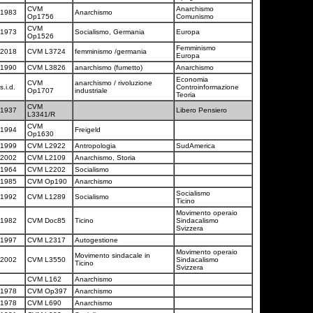
CVM
Anarchismo
1983
Anarchismo
Op1756
Comunismo
CVM
1973
Socialismo, Germania
Europa
Op1526
Femminismo
2018
CVM L3724
femminismo /germania
Europa
1990
CVM L3826
anarchismo (fumetto)
Anarchismo
Economia
CVM
anarchismo / rivoluzione
s.i.d.
Controinformazione
Op1707
industriale
Teoria
CVM
1937
Libero Pensiero
L3341/R
CVM
1994
Freigeld
Op1630
1999
CVM L2922
Antropologia
SudAmerica
2002
CVM L2109
Anarchismo, Storia
1964
CVM L2202
Socialismo
1985
CVM Op190
Anarchismo
Socialismo
1992
CVM L1289
Socialismo
Ticino
Movimento operaio
1982
CVM Doc85
Ticino
Sindacalismo
Svizzera
1997
CVM L2317
Autogestione
Movimento operaio
Movimento sindacale in
2002
CVM L3550
Sindacalismo
Ticino
Svizzera
CVM L162
Anarchismo
1978
CVM Op397
Anarchismo
1978
CVM L690
Anarchismo