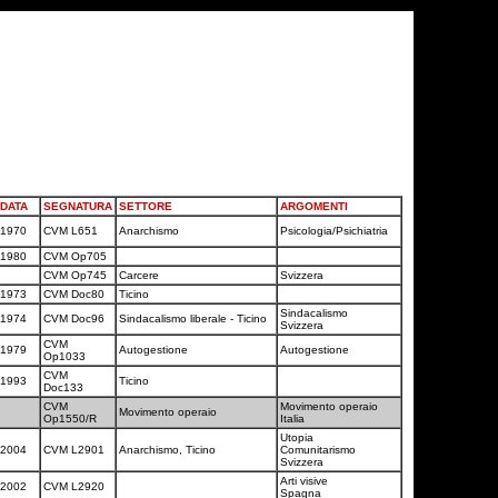
DATA
SEGNATURA
SETTORE
ARGOMENTI
1970
CVM L651
Anarchismo
Psicologia/Psichiatria
1980
CVM Op705
CVM Op745
Carcere
Svizzera
1973
CVM Doc80
Ticino
Sindacalismo
1974
CVM Doc96
Sindacalismo liberale - Ticino
Svizzera
CVM
1979
Autogestione
Autogestione
Op1033
CVM
1993
Ticino
Doc133
CVM
Movimento operaio
Movimento operaio
Op1550/R
Italia
Utopia
2004
CVM L2901
Anarchismo, Ticino
Comunitarismo
Svizzera
Arti visive
2002
CVM L2920
Spagna