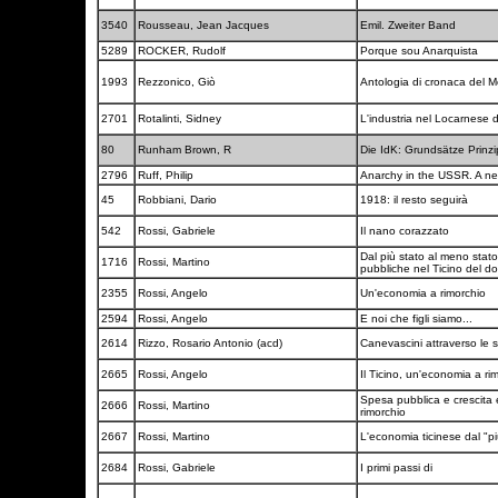
3540
Rousseau, Jean Jacques
Emil. Zweiter Band
5289
ROCKER, Rudolf
Porque sou Anarquista
1993
Rezzonico, Giò
Antologia di cronaca del M
2701
Rotalinti, Sidney
L'industria nel Locarnese d
80
Runham Brown, R
Die IdK: Grundsätze Prinz
2796
Ruff, Philip
Anarchy in the USSR. A n
45
Robbiani, Dario
1918: il resto seguirà
542
Rossi, Gabriele
Il nano corazzato
Dal più stato al meno stato
1716
Rossi, Martino
pubbliche nel Ticino del 
2355
Rossi, Angelo
Un'economia a rimorchio
2594
Rossi, Angelo
E noi che figli siamo...
2614
Rizzo, Rosario Antonio (acd)
Canevascini attraverso le
2665
Rossi, Angelo
Il Ticino, un'economia a rim
Spesa pubblica e crescita
2666
Rossi, Martino
rimorchio
2667
Rossi, Martino
L'economia ticinese dal "p
2684
Rossi, Gabriele
I primi passi di