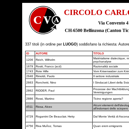
CIRCOLO CARL
Via Convento 4
CH-6500 Bellinzona (Canton T
337 titoli (in ordine per
LUOGO
) soddisfano la richiesta: Autor
ID
AUTORE
TITOLO
Matérialisme dialectique, m
1206
Reich, Wilhelm
psychanalyse
1679
Rositi, Franco (acd)
Razionalità sociale
1743
Rote Hilfe
Vom Krisenwalzer zum Kri
2646
Rimoldi, Paolo
Il settore industriale
2663
Ronchetti, Nino
I Sindacati Liberi della Svi
Prozesse der Machtbildung 
2862
RIDDER, Paul
Vereinigungen
2886
Rossi, Martino
Ticino regione aperta?
Alcuni elementi dell'ideologi
4511
Riosa, Alceo
all'indomani dello scioper
4729
Rogantini De Beauclair, Hetty
Dal Monte Verità di Ascon
4756
Riva Muñoz, Tomas
Quan erem emigrants