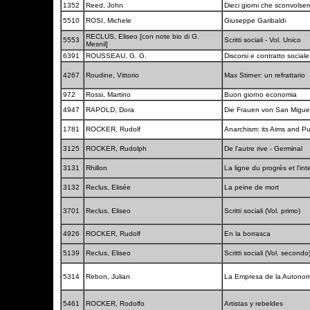
1352
Reed, John
Dieci giorni che sconvolse
5510
ROSI, Michele
Giuseppe Garibaldi
RECLUS, Eliseo [con note bio di G.
5553
Scritti sociali - Vol. Unico
Mesnil]
6391
ROUSSEAU, G. G.
Discorsi e contratto social
4267
Roudine, Vittorio
Max Stirner: un refrattario
972
Rossi, Martino
Buon giorno economia
4947
RAPOLD, Dora
Die Frauen von San Migue
1781
ROCKER, Rudolf
Anarchism: its Aims and P
3125
ROCKER, Rudolph
De l'autre rive - Germinal
3131
Rhillon
La ligne du progrès et l'in
3132
Reclus, Elisée
La peine de mort
3701
Reclus, Eliseo
Scritti sociali (Vol. primo)
4926
ROCKER, Rudolf
En la borrasca
5139
Reclus, Eliseo
Scritti sociali (Vol. secondo
5314
Rebon, Julian
La Empresa de la Autono
5461
ROCKER, Rodolfo
Artistas y rebeldes