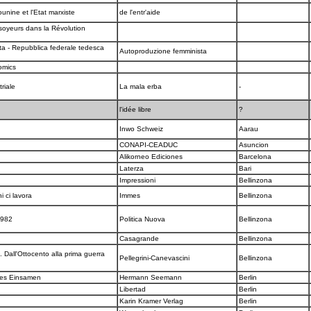
unine et l'Etat marxiste
de l'entr'aide
soyeurs dans la Révolution
ta - Repubblica federale tedesca
Autoproduzione femminista
Comics
riale
La mala erba
-
l'idée libre
?
Inwo Schweiz
Aarau
CONAPI-CEADUC
Asuncion
a
Alikorneo Ediciones
Barcelona
Laterza
Bari
Impressioni
Bellinzona
i ci lavora
Immes
Bellinzona
1982
Politica Nuova
Bellinzona
Casagrande
Bellinzona
 Dall'Ottocento alla prima guerra
Pellegrini-Canevascini
Bellinzona
 des Einsamen
Hermann Seemann
Berlin
Libertad
Berlin
Karin Kramer Verlag
Berlin