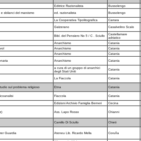
Editrice Razionalista
Bussolengo
ci e sbilanci del marxismo
ed. razionalista
Bussolengo
La Cooperativa Tipolitografica
Carrara
e
Galzerano
Casalvelino Scalo
Castellamare
Bibl. del Pensiero No 5 / C . Sciullo
adriatico
Anarchismo
Catania
 vol
Anarchismo
Catania
Anarchismo
Catania
ionaria
Anarchismo
Catania
a cura di un gruppo di anarchici
Catania
degli Stati Uniti
La Fiaccola
Catania
Studio sul problema religioso
Etna
Catania
sicoanalisi
Fiaccola
Catania
Edizioni Archivio Famiglia Berneri
Cecina
ez)
Ass. Lapo Rosso
Chianni
Camillo Di Sciullo
Chieti
rrer Guardia
Ateneu Lib. Ricardo Mella
Coruña