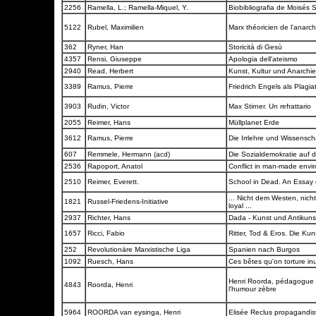
2256
Ramella, L.; Ramella-Miquel, Y.
Biobibliografia de Moisés 
5122
Rubel, Maximilien
Marx théoricien de l'anarc
362
Ryner, Han
Storicità di Gesù
4357
Rensi, Giuseppe
Apologia dell'ateismo
2940
Read, Herbert
Kunst, Kultur und Anarchi
3389
Ramus, Pierre
Friedrich Engels als Plagia
3903
Rudin, Victor
Max Stirner. Un refrattario
2055
Reimer, Hans
Müllplanet Erde
3612
Ramus, Pierre
Die Irrlehre und Wissensch
607
Remmele, Hermann (acd)
Die Sozialdemokratie auf 
2536
Rapoport, Anatol
Conflict in man-made env
2510
Reimer, Everett.
School in Dead. An Essay 
... Nicht dem Westen, nic
1821
Russel-Friedens-Initiative
loyal ...
2937
Richter, Hans
Dada - Kunst und Antikun
1657
Ricci, Fabio
Ritter, Tod & Eros. Die Ku
252
Revolutionäre Marxistische Liga
Spanien nach Burgos
1092
Ruesch, Hans
Ces bêtes qu'on torture in
Henri Roorda, pédagogue li
4843
Roorda, Henri
l'humour zèbre
5964
ROORDA van eysinga, Henri
Elisée Reclus propagandi