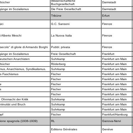
Wissenschaftliche
rbücher
Darmstadt
Buchgesellschaft
gänge im Sozialismus
Die Freie Gesellschaft
Darmstadt
Tribüne
Erfurt
gici
G.C. Sansoni
Firenze
di Alberto Meschi
La Nuova Italia
Firenze
secolo" di glorie di Armando Borghi
Pubbl. privata
Firenze
gänge im Sozialismus
Freie Gesellschaft
Frankfurt
eutschen Anarchisten
Suhrkamp
Frankfurt am Main
rbücher
Röderberg
Frankfurt am Main
smus, Anarchismus, Syndikalismus.
Suhrkamp
Frankfurt am Main
es Faschismus
Fischer
Frankfurt am Main
Fischer
Frankfurt am Main
te
Fischer
Frankfurt am Main
us
Fischer
Frankfurt am Main
e
Fischer
Frankfurt am Main
e Ohnmacht der Kritik
Suhrkamp
Frankfurt am Main
ntinuität und Bruch
Suhrkamp
Frankfurt am Main
Suhrkamp
Frankfurt am Main
mpf
Fischer
Frankfurt/Hamburg
zione spagnola (1936-1939)
RL
Ganova-Nervi
e
Editions Générales
Genève