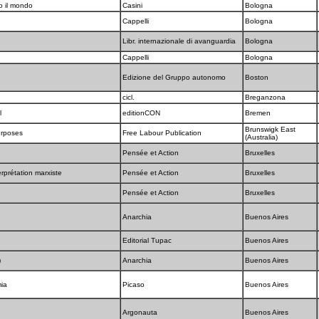
ro il mondo
Casini
Bologna
Cappelli
Bologna
Libr. internazionale di avanguardia
Bologna
e
Cappelli
Bologna
Edizione del Gruppo autonomo
Boston
cicl.
Breganzona
l
editionCON
Bremen
Brunswigk East
urposes
Free Labour Publication
(Australia)
Pensée et Action
Bruxelles
terprétation marxiste
Pensée et Action
Bruxelles
Pensée et Action
Bruxelles
Anarchia
Buenos Aires
Editorial Tupac
Buenos Aires
)
Anarchia
Buenos Aires
mia
Picaso
Buenos Aires
Argonauta
Buenos Aires