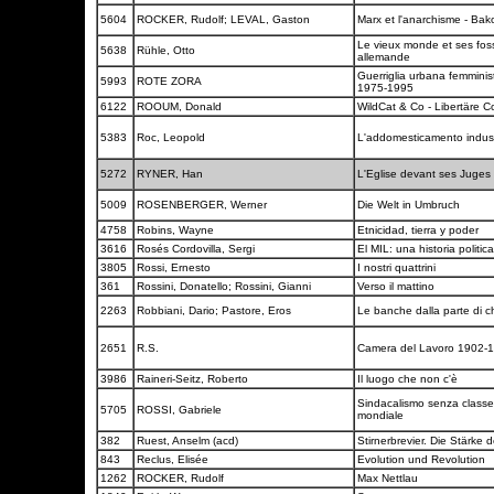
5604
ROCKER, Rudolf; LEVAL, Gaston
Marx et l'anarchisme - Bako
Le vieux monde et ses fos
5638
Rühle, Otto
allemande
Guerriglia urbana femminis
5993
ROTE ZORA
1975-1995
6122
ROOUM, Donald
WildCat & Co - Libertäre 
5383
Roc, Leopold
L'addomesticamento indust
5272
RYNER, Han
L'Eglise devant ses Juges
5009
ROSENBERGER, Werner
Die Welt in Umbruch
4758
Robins, Wayne
Etnicidad, tierra y poder
3616
Rosés Cordovilla, Sergi
El MIL: una historia politic
3805
Rossi, Ernesto
I nostri quattrini
361
Rossini, Donatello; Rossini, Gianni
Verso il mattino
2263
Robbiani, Dario; Pastore, Eros
Le banche dalla parte di ch
2651
R.S.
Camera del Lavoro 1902-
3986
Raineri-Seitz, Roberto
Il luogo che non c'è
Sindacalismo senza classe.
5705
ROSSI, Gabriele
mondiale
382
Ruest, Anselm (acd)
Stirnerbrevier. Die Stärke
843
Reclus, Elisée
Evolution und Revolution
1262
ROCKER, Rudolf
Max Nettlau