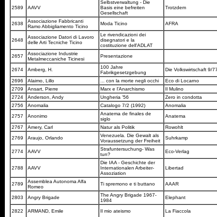
Selbstverwaltung - Die
2589
AAVV
Basis eine befreiten
Trotzdem
Gesellschaft
Associazione Fabbricanti
2638
Moda Ticino
AFRA
Ramo Abbigliamento Ticino
Le rivendicazioni dei
Associazione Datori di Lavoro
2648
disegnatori e la
delle Arti Tecniche Ticino
costituzione dell'ADLAT
Associazione Industrie
2657
Presentazione
Metalmeccaniche Ticinesi
100 Jahre
2674
Amberg, H.
Die Volkswirtschaft 9/
Fabrikgesetzgebung
2696
Alaimo, Lillo
... con la morte negli occhi
Eco di Locarno
2709
Ansart, Pierre
Marx e l'Anarchismo
Il Mulino
2724
Anderson, Andy
Ungheria '56
Zero in condotta
2756
Anomalia
Catalogo 7/2 (1992)
Anomalia
Anatema de finales de
2757
Anonimo
Anatema
siglo
2767
Amery, Carl
Natur als Politik
Rowohlt
Venezuela. Die Gewalt als
2769
Araujo, Orlando
Suhrkamp
Voraussetzung der Freiheit
Strafuntersuchung- Was
2774
AAVV
Eco-Verlag
tun?
Die IAA - Geschichte der
2788
AAVV
Internationalen Arbeiter-
Libertad
Assoziation
Assemblea Autonoma Alfa
2789
Ti spremono e ti buttano
AAAR
Romeo
The Angry Brigade 1967-
2803
Angry Brigade
Elephant
1984
2822
ARMAND, Emile
Il mio ateismo
La Fiaccola