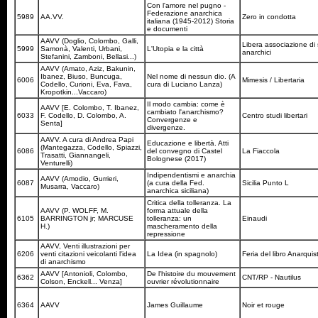
Con l'amore nel pugno -
Federazione anarchica
5989
AA.VV.
Zero in condotta
italiana (1945-2012) Storia
e documenti
AAVV (Doglio, Colombo, Galli,
Libera associazione di 
5999
Samonà, Valenti, Urbani,
L'Utopia e la città
anarchici
Stefanini, Zamboni, Bellasi...)
AAVV (Amato, Aziz, Bakunin,
Ibanez, Biuso, Buncuga,
Nel nome di nessun dio. (A
6006
Mimesis / Libertaria
Codello, Curioni, Eva, Fava,
cura di Luciano Lanza)
Kropotkin...Vaccaro)
Il modo cambia: come è
AAVV [E. Colombo, T. Ibanez,
cambiato l'anarchismo?
6033
F. Codello, D. Colombo, A.
Centro studi libertari
Convergenze e
Senta]
divergenze.
AAVV. A cura di Andrea Papi
Educazione e libertà. Atti
(Mantegazza, Codello, Spiazzi,
6086
del convegno di Castel
La Fiaccola
Trasatti, Giannangeli,
Bolognese (2017)
Venturelli)
Indipendentismi e anarchia
AAVV (Amodio, Gurrieri,
6087
(a cura della Fed.
Sicilia Punto L
Musarra, Vaccaro)
anarchica siciliana)
Critica della tolleranza. La
AAVV (P. WOLFF, M.
forma attuale della
6105
BARRINGTON jr; MARCUSE
tolleranza: un
Einaudi
H.)
mascheramento della
repressione
AAVV, Venti illustrazioni per
6206
venti citazioni veicolanti l'idea
La Idea (in spagnolo)
Feria del libro Anarqui
di anarchismo
AAVV [Antonioli, Colombo,
De l'histoire du mouvement
6362
CNT/RP - Nautilus
Colson, Enckell... Venza]
ouvrier révolutionnaire
6364
AAVV
James Guillaume
Noir et rouge