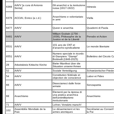
AAVV [a cura di Antonio
Gli anarchici e la rivoluzione
6366
mimesis
Senta]
russa (1917-1922)
Anarchismo e volontariato
6376
ACCIAI, Enrico (a c.d.)
Viella
in armi
6477
AAVV
Queer e anarchia
Quaderni di Paola
William Godwin (1756 -
6481
AAVV
1838), Philosophe de la
Pensée et Action
Justice et de la Liberté
101 ans de CNT et
6531
AAVV
Le monde libertaire
d'anarcho-syndicalisme
Numero speciale in ricordo
6551
AAVV
di Gianpiero "Giampi"
Bollettino del Circolo 
Bottinelli (1946-2025)
Bieler Manifest über die
28
Arbeitskreis Kritische Kirche
Situation unserer Armee
52
AAVV
Soziale Verteidigung
Schweizerischer Fried
Constitution fédérale et
54
AAVV
Labor et Fides
objection de conscience
Dissociamoci dalle forze
66
AAVV
Senzapatria
armate
Elementi per la ripresa di
una pratica anarchica
68
Anarchismo
Anarchismo
dell'antimilitarismo
rivoluzionario
71
AAVV
Lehrer, Vorwärts marsch!
Assemblée Mondiale de la
Le désarmement et les
Secrétariat au Conseil
102
Paix
armes atomiques
la Pai