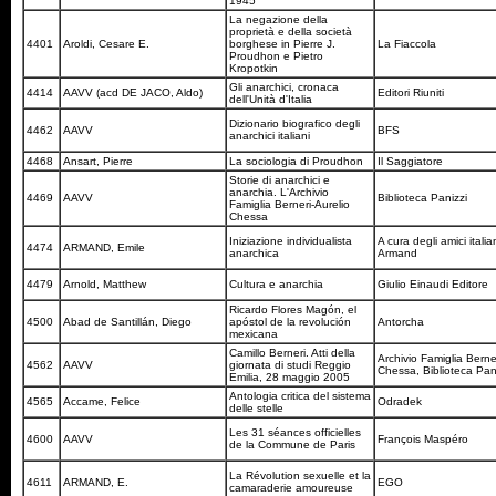
1945
La negazione della
proprietà e della società
4401
Aroldi, Cesare E.
borghese in Pierre J.
La Fiaccola
Proudhon e Pietro
Kropotkin
Gli anarchici, cronaca
4414
AAVV (acd DE JACO, Aldo)
Editori Riuniti
dell'Unità d'Italia
Dizionario biografico degli
4462
AAVV
BFS
anarchici italiani
4468
Ansart, Pierre
La sociologia di Proudhon
Il Saggiatore
Storie di anarchici e
anarchia. L'Archivio
4469
AAVV
Biblioteca Panizzi
Famiglia Berneri-Aurelio
Chessa
Iniziazione individualista
A cura degli amici italia
4474
ARMAND, Emile
anarchica
Armand
4479
Arnold, Matthew
Cultura e anarchia
Giulio Einaudi Editore
Ricardo Flores Magón, el
4500
Abad de Santillán, Diego
apóstol de la revolución
Antorcha
mexicana
Camillo Berneri. Atti della
Archivio Famiglia Berner
4562
AAVV
giornata di studi Reggio
Chessa, Biblioteca Pan
Emilia, 28 maggio 2005
Antologia critica del sistema
4565
Accame, Felice
Odradek
delle stelle
Les 31 séances officielles
4600
AAVV
François Maspéro
de la Commune de Paris
La Révolution sexuelle et la
4611
ARMAND, E.
EGO
camaraderie amoureuse