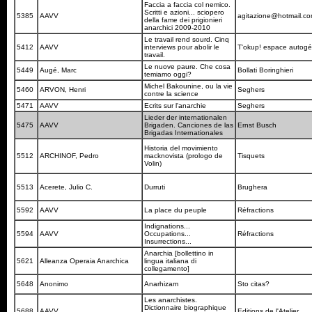
Faccia a faccia col nemico.
Scritti e azioni... sciopero
5385
AAVV
agitazione@hotmail.c
della fame dei prigionieri
anarchici 2009-2010
Le travail rend sourd. Cinq
5412
AAVV
interviews pour abolir le
T'okup! espace autog
travail.
Le nuove paure. Che cosa
5449
Augé, Marc
Bollati Boringhieri
temiamo oggi?
Michel Bakounine, ou la vie
5460
ARVON, Henri
Seghers
contre la science
5471
AAVV
Ecrits sur l'anarchie
Seghers
Lieder der internationalen
5475
AAVV
Brigaden. Canciones de las
Ernst Busch
Brigadas Internationales
Historia del movimiento
5512
ARCHINOF, Pedro
macknovista (prologo de
Tisquets
Volin)
5513
Acerete, Julio C.
Durruti
Brughera
5592
AAVV
La place du peuple
Réfractions
Indignations...
5594
AAVV
Occupations...
Réfractions
Insurrections...
Anarchia [bollettino in
5621
Alleanza Operaia Anarchica
lingua italiana di
collegamento]
5648
Anonimo
Anarhizam
Sto citas?
Les anarchistes.
Dictionnaire biographique
5688
AAVV
Editions de l'Atelier