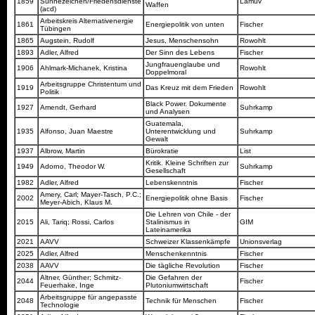
1859
Sühnezeichen/Friedensdienste
Lamuv
Waffen
(acd)
Arbeitskreis Alternativenergie
1861
Energiepolitik von unten
Fischer
Tübingen
1865
Augstein, Rudolf
Jesus, Menschensohn
Rowohlt
1893
Adler, Alfred
Der Sinn des Lebens
Fischer
Jungfrauenglaube und
1906
Ahlmark-Michanek, Kristina
Rowohlt
Doppelmoral
Arbeitsgruppe Christentum und
1919
Das Kreuz mit dem Frieden
Rowohlt
Politik
Black Power. Dokumente
1927
Amendt, Gerhard
Suhrkamp
und Analysen
Guatemala,
1935
Alfonso, Juan Maestre
Unterentwicklung und
Suhrkamp
Gewalt
1937
Albrow, Martin
Bürokratie
List
Kritik. Kleine Schriften zur
1949
Adorno, Theodor W.
Suhrkamp
Gesellschaft
1982
Adler, Alfred
Lebenskenntnis
Fischer
Amery, Carl; Mayer-Tasch, P.C.;
2002
Energiepolitik ohne Basis
Fischer
Meyer-Abich, Klaus M.
Die Lehren von Chile - der
2015
Ali, Tariq; Rossi, Carlos
Stalinismus in
GIM
Lateinamerika
2021
AAVV
Schweizer Klassenkämpfe
Unionsverlag
2025
Adler, Alfred
Menschenkenntnis
Fischer
2038
AAVV
Die tägliche Revolution
Fischer
Altner, Günther; Schmitz-
Die Gefahren der
2044
Fischer
Feuerhake, Inge
Plutoniumwirtschaft
Arbeitsgruppe für angepasste
2048
Technik für Menschen
Fischer
Technologie