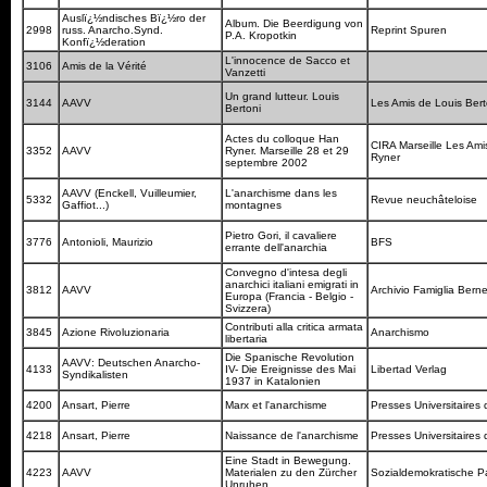
Auslï¿½ndisches Bï¿½ro der
Album. Die Beerdigung von
2998
russ. Anarcho.Synd.
Reprint Spuren
P.A. Kropotkin
Konfï¿½deration
L'innocence de Sacco et
3106
Amis de la Vérité
Vanzetti
Un grand lutteur. Louis
3144
AAVV
Les Amis de Louis Ber
Bertoni
Actes du colloque Han
CIRA Marseille Les Ami
3352
AAVV
Ryner. Marseille 28 et 29
Ryner
septembre 2002
AAVV (Enckell, Vuilleumier,
L'anarchisme dans les
5332
Revue neuchâteloise
Gaffiot...)
montagnes
Pietro Gori, il cavaliere
3776
Antonioli, Maurizio
BFS
errante dell'anarchia
Convegno d'intesa degli
anarchici italiani emigrati in
3812
AAVV
Archivio Famiglia Berne
Europa (Francia - Belgio -
Svizzera)
Contributi alla critica armata
3845
Azione Rivoluzionaria
Anarchismo
libertaria
Die Spanische Revolution
AAVV: Deutschen Anarcho-
4133
IV- Die Ereignisse des Mai
Libertad Verlag
Syndikalisten
1937 in Katalonien
4200
Ansart, Pierre
Marx et l'anarchisme
Presses Universitaires
4218
Ansart, Pierre
Naissance de l'anarchisme
Presses Universitaires
Eine Stadt in Bewegung.
4223
AAVV
Materialen zu den Zürcher
Sozialdemokratische P
Unruhen