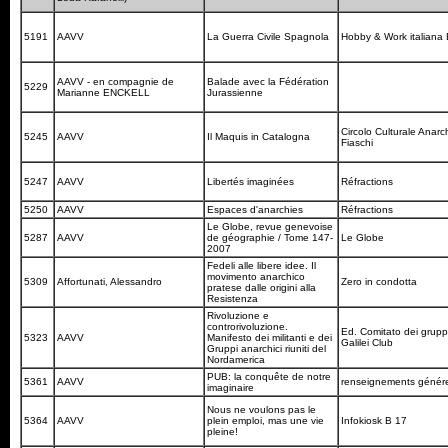
5191
AAVV
La Guerra Civile Spagnola
Hobby & Work italiana 
AAVV - en compagnie de
Balade avec la Fédération
5229
Marianne ENCKELL
Jurassienne
Circolo Culturale Anarc
5245
AAVV
Il Maquis in Catalogna
Fiaschi
5247
AAVV
Libertés imaginées
Réfractions
5250
AAVV
Espaces d'anarchies
Réfractions
Le Globe, revue genevoise
5287
AAVV
de géographie / Tome 147-
Le Globe
2007
Fedeli alle libere idee. Il
movimento anarchico
5309
Affortunati, Alessandro
Zero in condotta
pratese dalle origini alla
Resistenza
Rivoluzione e
controrivoluzione.
Ed. Comitato dei gruppi 
5323
AAVV
Manifesto dei militanti e dei
Galilei Club
Gruppi anarchici riuniti del
Nordamerica
PUB: la conquête de notre
5361
AAVV
renseignements géné
imaginaire
Nous ne voulons pas le
5364
AAVV
plein emploi, mas une vie
Infokiosk B 17
pleine!