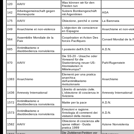
Was können wir für den
120
AAVV
Frieden tun
Arbeitsgemeinschaft gegen
Sulzers Bombengeschäft
142
AGA
Atomexporte
mit Argentinien
175
AAVV
Obiezione, perché e come
La Baronata
L'objection de conscience
249
Anarchisme et non-violence
Anarchisme et non-vio
en Espagne
Assemblée Mondiale de la
Coopération et Action Des
564
Conseil Mondial de la 
Paix
forces Pacifiques
Antimilitarismo e
685
I posterini dell'A.D.N.
A.D.N.
disobbedienza nonviolenta
Die SS-20 - Ursache oder
Vorwand für die
970
AAVV
Stationierung neuer US-
Pahl-Rugenstein
Atomraketen in
Mitteleuropa?
Elementi per una pratica
anarchica
1383
Anarchismo
Anarchismo
dell'antimilitarismo
rivoluzionario
Libretto di servizio civile.
1436
Amnesty International
L'obiezione di coscienza in
Amnesty International
Svizzera
Antimilitarismo e
1572
Matite per la pace
A.D.N.
disobbedienza nonviolenta
Emozioni e ragione.
Antimilitarismo e
1573
Antologia di commenti dei
A.D.N.
disobbedienza nonviolenta
visitatori della mostra
Obiezione di coscienza alle
1582
AAVV
spese militari - Guida
Azione Nonviolenta
pratica 1989
Die Zivildienst-Petition vor