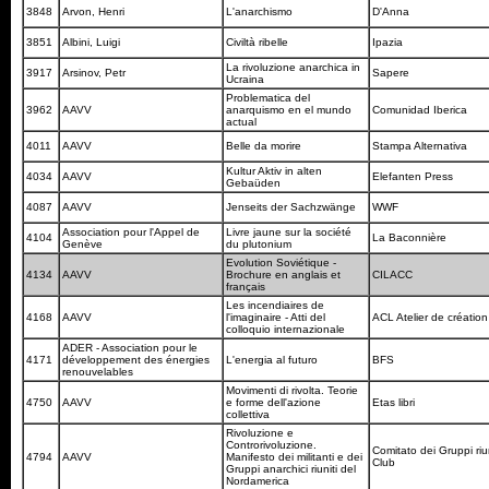
3848
Arvon, Henri
L'anarchismo
D'Anna
3851
Albini, Luigi
Civiltà ribelle
Ipazia
La rivoluzione anarchica in
3917
Arsinov, Petr
Sapere
Ucraina
Problematica del
3962
AAVV
anarquismo en el mundo
Comunidad Iberica
actual
4011
AAVV
Belle da morire
Stampa Alternativa
Kultur Aktiv in alten
4034
AAVV
Elefanten Press
Gebaüden
4087
AAVV
Jenseits der Sachzwänge
WWF
Association pour l'Appel de
Livre jaune sur la société
4104
La Baconnière
Genève
du plutonium
Evolution Soviétique -
4134
AAVV
Brochure en anglais et
CILACC
français
Les incendiaires de
4168
AAVV
l'imaginaire - Atti del
ACL Atelier de création 
colloquio internazionale
ADER - Association pour le
4171
développement des énergies
L'energia al futuro
BFS
renouvelables
Movimenti di rivolta. Teorie
4750
AAVV
e forme dell'azione
Etas libri
collettiva
Rivoluzione e
Controrivoluzione.
Comitato dei Gruppi riuni
4794
AAVV
Manifesto dei militanti e dei
Club
Gruppi anarchici riuniti del
Nordamerica