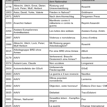
1593
AAVV
Volksstimme
dem Nationalrat
Albrecht, Ulrich; Ernst, Dieter;
Rüstung und
1776
Rowohlt
Lock, Peter; Wulf, Herbert
Unterentwicklung
1803
Astor, David; Yorke, Valerie
Frieden in Nahost?
Goldmann
1871
AAVV
Nach dem Atomschlag
Pergamon Press
Manifesto contro il
2203
Anarchici Italiani
militarismo e contro la
Reprint Assandri
guerra
Assises Européennes
2204
Les luttes des soldats
Assises Europ. Antim.
Antimilitaristes
2897
AAVV
Violenza o nonviolenza
Linea d'ombra
Albrecht, Ulrich; Lock, Peter;
Mit Rüstung gegen
2999
Rowohlt
Wulf Herbert
Arbeitslosigkeit?
Arbeitsgruppe BRD ohne
3015
Für eine BRD ohne Armee
ABoA
Armee
Verheerend. Braucht
3179
AAVV
Sandkorn
Oesterreich eine Armee?
3374
Autant-Lara, Claude
Non uccidere
Longanesi
Umfassende
3604
Autorenkollektiv der GSoA
GSsE
Friedenspolitik
3683
AAVV
La guerra e il suo rovescio
Nautilus
Difesa popolare
3691
AAVV
Lanterna
nonviolenta
3692
AAVV
Objection, votre honneur!
Éditions D'en bas / C
3935
AAVV
Disfattisti
TraccEdizioni
Gewaltlos leben - Kampflos
3981
Altman, Nathaniel
Pax
siegen
4025
AAVV
La guerre
Change Intenational