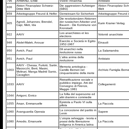
796
ARMAND, Emile
Vivere l'Anarchia
Antistato
Aktion Finanzplatz Schweiz-
Die aggressiven Aufsteiger
Aktion Finanzplatz Schw
836
Dritte Welt
(SBG)
Welt
859
Arbeitsgruppe Freund & Helfer
Gemeinsam für Sicherheit
Arbeitsgruppe Freund 
Die revolutionären Aktionen
Agnoli, Johannes; Brendel,
der russischen Arbeiter und
905
Karin Kramer Verlag
Cajo; Mett, Ida
Bauern - Die Kommune von
Kronstadt
Les anarchistes et les
922
AAVV
Volonté anarchiste
elections
Esercito e Società in Egitto
946
Abdel-Malek, Anouar
Einaudi
1952-1967
Gli anarchici nella
950
Avrich, Paul
La Salamandra
rivoluzione russa
L'altra anima della
951
Avrich, Paul
Antistato
rivoluzione
AAVV - Chessa, Furlotti, Sartin,
Memoria antologica -
Marzocchi, Berti, Masini,
1003
Camillo Berneri nel
Archivio Famiglia Berne
Molinari, Manga Madrid Santo,
cinquantesimo della morte
Cavaglion
Ristratificazione sociale e
pubblico impiego. Atti del
1033
AAVV
Collegamenti
Convegno di Firenze,
Maggio 1981
La follia del superuomo ed
1044
Arrigoni, Enrico
altri drammi e commedie
Epistola a Paolo VI sulla
1055
Arsan, Emmanuelle
La Fiaccola
pillola
La concezione del partito in
1060
Avanguardia Operaia
Sapere
Lenin
L'utopia selvaggia - teoria e
1080
Amodio, Emanuele
prassi della liberazione
La Fiaccola
indigena in America latina