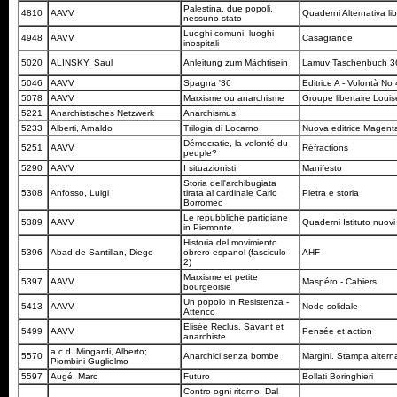
Palestina, due popoli,
4810
AAVV
Quaderni Alternativa li
nessuno stato
Luoghi comuni, luoghi
4948
AAVV
Casagrande
inospitali
5020
ALINSKY, Saul
Anleitung zum Mächtisein
Lamuv Taschenbuch 
5046
AAVV
Spagna '36
Editrice A - Volontà No
5078
AAVV
Marxisme ou anarchisme
Groupe libertaire Loui
5221
Anarchistisches Netzwerk
Anarchismus!
5233
Alberti, Arnaldo
Trilogia di Locarno
Nuova editrice Magen
Démocratie, la volonté du
5251
AAVV
Réfractions
peuple?
5290
AAVV
I situazionisti
Manifesto
Storia dell'archibugiata
5308
Anfosso, Luigi
tirata al cardinale Carlo
Pietra e storia
Borromeo
Le repubbliche partigiane
5389
AAVV
Quaderni Istituto nuovi
in Piemonte
Historia del movimiento
5396
Abad de Santillan, Diego
obrero espanol (fasciculo
AHF
2)
Marxisme et petite
5397
AAVV
Maspéro - Cahiers
bourgeoisie
Un popolo in Resistenza -
5413
AAVV
Nodo solidale
Attenco
Elisée Reclus. Savant et
5499
AAVV
Pensée et action
anarchiste
a.c.d. Mingardi, Alberto;
5570
Anarchici senza bombe
Margini. Stampa altern
Piombini Guglielmo
5597
Augé, Marc
Futuro
Bollati Boringhieri
Contro ogni ritorno. Dal