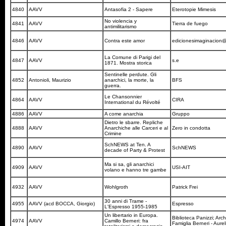
4840
AAVV
Antasofia 2 - Sapere
Eterotopie Mimesis
No violencia y
4841
AAVV
Tierra de fuego
antimilitarismo
4846
AAVV
Contra este amor
edicionesimaginacion
La Comune di Parigi del
4847
AAVV
s.e
1871. Mostra storica
Sentinelle perdute. Gli
4852
Antonioli, Maurizio
anarchici, la morte, la
BFS
guerra.
Le Chansonnier
4864
AAVV
CIRA
International du Révolté
4886
AAVV
A come anarchia
Gruppo
Dietro le sbarre. Repliche
4888
AAVV
Anarchiche alle Carceri e al
Zero in condotta
Crimine
SchNEWS at Ten. A
4890
AAVV
SchNEWS
decade of Party & Protest
Ma si sa, gli anarchici
4909
AAVV
USI-AIT
volano e hanno tre gambe
4932
AAVV
Wohlgroth
Patrick Frei
30 anni di Trame -
4955
AAVV (acd BOCCA, Giorgio)
Espresso
L'Espresso 1955-1985
Un libertario in Europa.
Biblioteca Panizzi; Arch
4974
AAVV
Camillo Berneri: fra
Famiglia Berneri - Aur