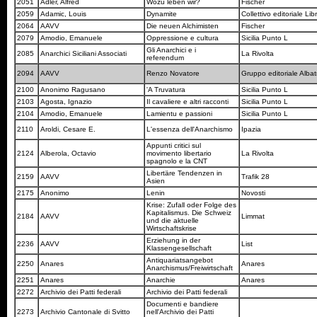
2051
Adler, Alfred
Wozu leben wir?
Fischer
2059
Adamic, Louis
Dynamite
Collettivo editoriale Lib
2064
AAVV
Die neuen Alchimisten
Fischer
2079
Amodio, Emanuele
Oppressione e cultura
Sicilia Punto L
Gli Anarchici e i
2085
Anarchici Siciliani Associati
La Rivolta
referendum
2094
AAVV
Renzo Novatore
Gruppo editoriale Alba
2100
Anonimo Ragusano
'A Truvatura
Sicilia Punto L
2103
Agosta, Ignazio
Il cavaliere e altri racconti
Sicilia Punto L
2104
Amodio, Emanuele
Lamientu e passioni
Sicilia Punto L
2110
Aroldi, Cesare E.
L'essenza dell'Anarchismo
Ipazia
Appunti critici sul
2124
Alberola, Octavio
movimento libertario
La Rivolta
spagnolo e la CNT
Libertäre Tendenzen in
2159
AAVV
Trafik 28
Asien
2175
Anonimo
Lenin
Novosti
Krise: Zufall oder Folge des
Kapitalismus. Die Schweiz
2184
AAVV
Limmat
und die aktuelle
Wirtschaftskrise
Erziehung in der
2236
AAVV
List
Klassengesellschaft
Antiquariatsangebot
2250
Anares
Anares
Anarchismus/Freiwirtschaft
2251
Anares
Anarchie
Anares
2272
Archivio dei Patti federali
Archivio dei Patti federali
Documenti e bandiere
2273
Archivio Cantonale di Svitto
nell'Archivio dei Patti