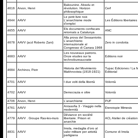
Bakounine. Absolu et
4616
Arvon, Henri
révolution. Horizon
Cerf
philosophique
Le petit livre noir.
4644
AAVV
L'anarchisme mode
Les Éditions libertaires
d'emploi
Els documents confiscats
4655
AAVV
ANC
retornats a Catalunya
Alla prova del Sessantotto.
L'anarchismo
4678
AAVV (acd Roberto Zani)
Zero in condotta
internazionale al
Congresso di Carrara 1968
Les nouveaux patrons.
4683
AAVV
Onze etudes sur la
Editions noir
technobureaucratie
Historia del Movimiento
Tupac Ediciones / La 
4684
Archinov, Piotr
Makhnovista (1918-1921)
Editiorial
4701
AAVV
I due volti della libertà
Volontà
4702
AAVV
Democrazia e oltre
Volontà
4706
Arvon, Henri
L'anarchisme
PUF
Antasofia 3 - Viaggio nella
4761
AAVV
Eterotopie Mimesis
modernità
Déviance en société
4779
AAVV . Groupe Ras-les-murs
libertaire. Prison et
ACL Atelier de création 
anarchie
Imola, medaglia d'oro al
4831
AAVV
valor militare per attività
Comune di Imola
partigiana