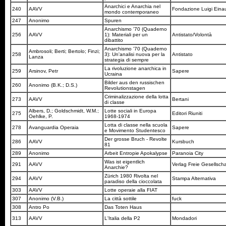
Anarchici e Anarchia nel
240
AAVV
Fondazione Luigi Eina
mondo contemporaneo
247
Anonimo
Spuren
Anarchismo '70 (Quaderno
256
AAVV
1): Materiali per un
Antistato/Volontà
dibattito
Anarchismo '70 (Quaderno
Ambrosoli; Berti; Bertolo; Finzi;
258
3): Un'analisi nuova per la
Antistato
Lanza
strategia di sempre
La rivoluzione anarchica in
259
Arsinov, Petr
Sapere
Ucraina
Bilder aus den russischen
260
Anonimo (B.K.; D.S.)
Revolutionstagen
Criminalizzazione della lotta
273
AAVV
Bertani
di classe
Albers, D.; Goldschmidt, W.M.;
Lotte sociali in Europa
275
Editori Riuniti
Oehlke, P.
1968-1974
Lotta di classe nella scuola
278
Avanguardia Operaia
Sapere
e Movimento Studentesco
Der grosse Bruch - Revolte
286
AAVV
Kursbuch
81
289
Anonimo
Arbeit Entropie Apokalypse
Paranoia City
Was ist eigentlich
291
AAVV
Verlag Freie Gesellsch
Anarchie?
Zürich 1980 Rivolta nel
294
AAVV
Stampa Alternativa
paradiso della cioccolata
303
AAVV
Lotte operaie alla FIAT
307
Anonimo (V.B.)
La città sottile
fuck
308
Antro Po
Das Toten Haus
313
AAVV
L'Italia della P2
Mondadori