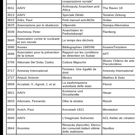
cooperazione sociale"
Anthropoly, Anarchism and
3611
AAVV
The Raven 18
Africa
3613
AAVV
Speciale Dimitri
Tessiner Zeitung
3615
Ariès, Paul
Petit manuel anti-McDo
Golias
3625
Associazione per lo sbattezzo
Vilipendio
Stampa Alternativa
Anarchisten im
3639
Arschinow, Peter
Flamberg
Freiheitskampf
Association contre le nucleaire
3645
Le temps des déchets
et son monde
3686
Anares
Bibliographies 1995/96
Anares/Trotzdem
Association pour la prévention
Rapport sur les conditions
3689
APT
de la torture
de detention en Suisse
Museo Chileno de arte
3706
Aldunate Del Solar, Carlos
Cultura Mapuche
Precolombino
Femmes. Une égalité de
3717
Amnesty International
Amnesty International
droit
3727
Artaud, Antonin
Mexico
Matthes & Seitz
La trasformazione
3809
Accattati, V.; Agnoli, J. et al.
Pironti
autoritaria dello stato
Kommune und
3821
AAVV
Haupt
Grossfamilie
3833
Adornato, Fernando
Oltre la sinistra
Rizzoli
3834
Avrich, Paul
Kronstadt 1921
Mondadori
3840
AAVV
L'Imaginaire Subversiv
ACL Atelier de création 
Rinascita (Apocrifo). Elenco
3844
Anonimo
dei comunisti italiani vittime
Nautilus
dello stalinismo