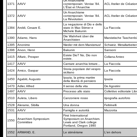
Un Anarchisme
1371
AAVV
contemporain: Venise '84.
ACL Atelier de Création
L'État et l'Anarchie
Un Anarchisme
1372
AAVV
contemporain: Venise '84.
ACL Atelier de Création
La Révolution
La negazione di Dio e dello
1384
Aroldi, Cesare E.
stato in Max Stirner e
La Fiaccola
Michele Bakunin
Die Wahrheit über die
1390
Adamo, Hans
Marxistische Taschen
Anarchisten
1395
Anonimo
Nieder mit dem Marxismus!
Schweiz. Metallarbeite
1396
Arvon, Henri
Bakunin
Sansoni
Esiste Dio? No, Dio non
1415
Alfaric, Prosper
Collana Anteo
esiste.
1417
AAVV
Cantare anarchia lottare...
La Fiaccola
Storia popolare del vespro
1424
Amico, Gaspar
La Fiaccola
siciliano
Ipazia, la prima martire
1450
Agabiti, Augusto
Ipazia
della libertà di pensiero
1470
Adler, Alfred
Il senso della vita
De Agostini
1497
AAVV
Processo allo stato
Collettivo editoriale Lib
1510
Auleta, Libero
Canzoniere rosso
tipografia autofoto
1528
Aleramo, Sibilla
Una donna
Feltrinelli
1531
AAVV
Famiglia e autorità
Mazzotta
First International
Anarchism Symposium
Symposium on Anarchism.
1550
Committee
Lewis and Clark college
Portland, Oregon 1980
1552
ARMAND, E.
Le stirnérisme
L'en dehors