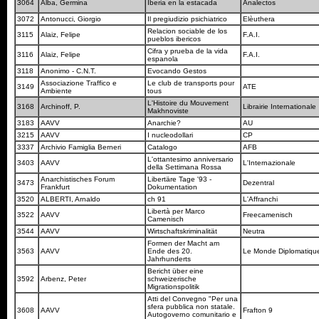
3064
Alba, Germina
Iberia en la estacada
Analectos
3072
Antonucci, Giorgio
Il pregiudizio psichiatrico
Elèuthera
Relacion sociable de los
3115
Alaiz, Felipe
F.A.I.
pueblos ibericos
Cifra y prueba de la vida
3116
Alaiz, Felipe
F.A.I.
espanola
3118
Anonimo - C.N.T.
Evocando Gestos
Associazione Traffico e
Le club de transports pour
3149
ATE
Ambiente
tous
L'Histoire du Mouvement
3168
Archinoff, P.
Librairie Internationale
Makhnoviste
3183
AAVV
Anarchie?
AU
3215
AAVV
I nucleodollari
CP
3337
Archivio Famiglia Berneri
Catalogo
AFB
L'ottantesimo anniversario
3403
AAVV
L'Internazionale
della Settimana Rossa
Anarchistisches Forum
Libertäre Tage '93 -
3473
Dezentral
Frankfurt
Dokumentation
3520
ALBERTI, Arnaldo
ch 91
L'Affranchi
Libertà per Marco
3522
AAVV
Freecamenisch
Camenisch
3544
AAVV
Wirtschaftskriminalität
Neutra
Formen der Macht am
3563
AAVV
Ende des 20.
Le Monde Diplomatiq
Jahrhunderts
Bericht über eine
3592
Arbenz, Peter
schweizerische
Migrationspolitik
Atti del Convegno "Per una
sfera pubblica non statale.
3608
AAVV
Frafton 9
Autogoverno comunitario e