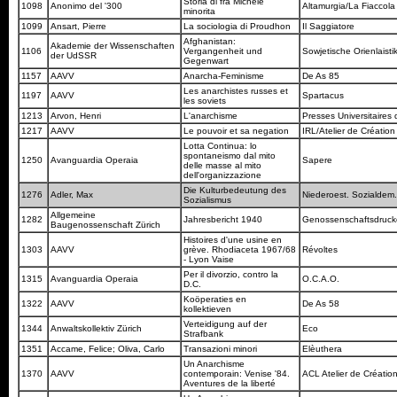
Storia di fra Michele
1098
Anonimo del '300
Altamurgia/La Fiaccol
minorita
1099
Ansart, Pierre
La sociologia di Proudhon
Il Saggiatore
Afghanistan:
Akademie der Wissenschaften
1106
Vergangenheit und
Sowjetische Orienlaisti
der UdSSR
Gegenwart
1157
AAVV
Anarcha-Feminisme
De As 85
Les anarchistes russes et
1197
AAVV
Spartacus
les soviets
1213
Arvon, Henri
L'anarchisme
Presses Universitaires
1217
AAVV
Le pouvoir et sa negation
IRL/Atelier de Création
Lotta Continua: lo
spontaneismo dal mito
1250
Avanguardia Operaia
Sapere
delle masse al mito
dell'organizzazione
Die Kulturbedeutung des
1276
Adler, Max
Niederoest. Sozialdem
Sozialismus
Allgemeine
1282
Jahresbericht 1940
Genossenschaftsdruck
Baugenossenschaft Zürich
Histoires d'une usine en
1303
AAVV
grève. Rhodiaceta 1967/68
Révoltes
- Lyon Vaise
Per il divorzio, contro la
1315
Avanguardia Operaia
O.C.A.O.
D.C.
Koöperaties en
1322
AAVV
De As 58
kollektieven
Verteidigung auf der
1344
Anwaltskollektiv Zürich
Eco
Strafbank
1351
Accame, Felice; Oliva, Carlo
Transazioni minori
Elèuthera
Un Anarchisme
1370
AAVV
contemporain: Venise '84.
ACL Atelier de Création
Aventures de la liberté