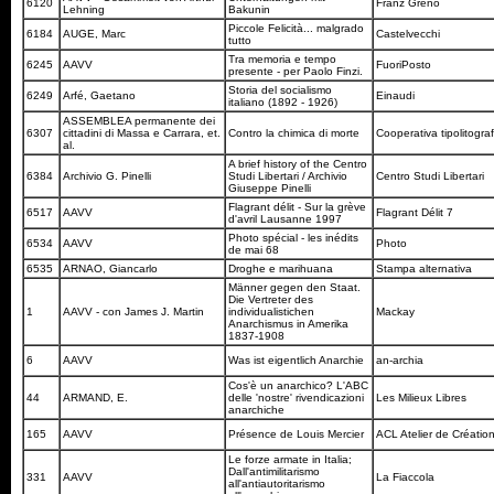
6120
Franz Greno
Lehning
Bakunin
Piccole Felicità... malgrado
6184
AUGE, Marc
Castelvecchi
tutto
Tra memoria e tempo
6245
AAVV
FuoriPosto
presente - per Paolo Finzi.
Storia del socialismo
6249
Arfé, Gaetano
Einaudi
italiano (1892 - 1926)
ASSEMBLEA permanente dei
6307
cittadini di Massa e Carrara, et.
Contro la chimica di morte
Cooperativa tipolitogra
al.
A brief history of the Centro
6384
Archivio G. Pinelli
Studi Libertari / Archivio
Centro Studi Libertari
Giuseppe Pinelli
Flagrant délit - Sur la grève
6517
AAVV
Flagrant Délit 7
d'avril Lausanne 1997
Photo spécial - les inédits
6534
AAVV
Photo
de mai 68
6535
ARNAO, Giancarlo
Droghe e marihuana
Stampa alternativa
Männer gegen den Staat.
Die Vertreter des
1
AAVV - con James J. Martin
individualistichen
Mackay
Anarchismus in Amerika
1837-1908
6
AAVV
Was ist eigentlich Anarchie
an-archia
Cos'è un anarchico? L'ABC
44
ARMAND, E.
delle 'nostre' rivendicazioni
Les Milieux Libres
anarchiche
165
AAVV
Présence de Louis Mercier
ACL Atelier de Création
Le forze armate in Italia;
Dall'antimilitarismo
331
AAVV
La Fiaccola
all'antiautoritarismo