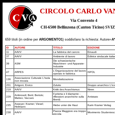
CIRCOLO CARLO VA
Via Convento 4
CH-6500 Bellinzona (Canton Ticino) SV
659 titoli (in ordine per
ARGOMENTO1
) soddisfano la richiesta: Autore=
A
ID
AUTORE
TITOLO
EDIZIONE
11
AAVV
La fabbrica del cancro
Einaudi
37
AAVV
Ambiente di lavoro
Editrice sindacale itali
Die schweizerische
39
ASM
Maschinen- und Apparate-
Industrie
L'Organizzazione del lavoro
47
ARPES
ISFOL
operaio in fabbrica
Associazione Culturale L'Isola
136
Mondializzazione
non trovata
201
Arrigoni, Enrico
Zuluito
Gruppo anarchico L'ic
219
AAVV
Kritik des Anarchismus
Nimm
Il prisma e il diamante -
Ambrosoli; Berti; Bertolo;
229
riflessioni anarchiche sulla
Antistato
Matteo; Vaccaro
libertà
Asseyer; Kramer; Viesel;
235
Hiebe unter die Haut
Karin Kramer Verlag
Heilmann
Piazza Maggiore era troppo
238
AAVV
Movimento Studentes
piccola