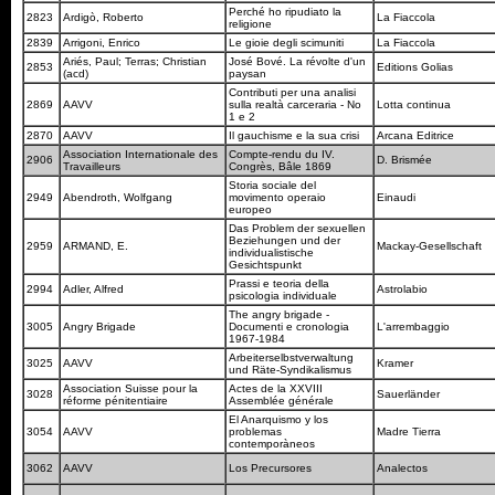
Perché ho ripudiato la
2823
Ardigò, Roberto
La Fiaccola
religione
2839
Arrigoni, Enrico
Le gioie degli scimuniti
La Fiaccola
Ariés, Paul; Terras; Christian
José Bové. La révolte d'un
2853
Editions Golias
(acd)
paysan
Contributi per una analisi
2869
AAVV
sulla realtà carceraria - No
Lotta continua
1 e 2
2870
AAVV
Il gauchisme e la sua crisi
Arcana Editrice
Association Internationale des
Compte-rendu du IV.
2906
D. Brismée
Travailleurs
Congrès, Bâle 1869
Storia sociale del
2949
Abendroth, Wolfgang
movimento operaio
Einaudi
europeo
Das Problem der sexuellen
Beziehungen und der
2959
ARMAND, E.
Mackay-Gesellschaft
individualistische
Gesichtspunkt
Prassi e teoria della
2994
Adler, Alfred
Astrolabio
psicologia individuale
The angry brigade -
3005
Angry Brigade
Documenti e cronologia
L'arrembaggio
1967-1984
Arbeiterselbstverwaltung
3025
AAVV
Kramer
und Räte-Syndikalismus
Association Suisse pour la
Actes de la XXVIII
3028
Sauerländer
réforme pénitentiaire
Assemblée générale
El Anarquismo y los
3054
AAVV
problemas
Madre Tierra
contemporàneos
3062
AAVV
Los Precursores
Analectos