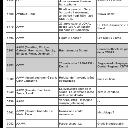
du mouvement libertaire
francophone
Ribelli in paradiso. Sacco,
Vanzetti e il movimento
5768
AVRICH, Paul
Nuova Deplhi
anarchico negli USA - acd
SENTA, A.
25 aniversario el LOKAL
EL lokal. Associació cul
5779
AAVV
desde 1987. Un rancòn
Raval
libertario en Barcelona
5794
AAVV
Figure e pensieri
Les Milieux Libres
AAVV (Santillan, Rüdiger,
Services officiels de 
5803
Callejas, Buenacasa, Souchy,
Buenaventura Durruti
de la CNT-FAI
Einstein, Fortin, Goldman...)
20 noviembre 1936-1937 -
Segretariado Propaga
5804
AAVV
Durruti
Comitö Regional CNT-
AAVV, recueil coordonné par le
Refuser de Parvenir. Idées
5809
nada éditions
CIRA Lausanne
et pratiques
La rivoluzione scende in
AAVV (Turcato, Sacchetti,
5849
strada. La settimana rossa
Zero in condotta
Senta, Landi...
nella storia d'Italia
Venezia 1984 - rassegna
5956
AAVV
-.-
stampa [fotocopia]
AAVV [Carocci, Roberto; De
Rivoluzione contro
5961
MicroMega 7
Maria, Carlo...]
rivoluzione
5982
AA.VV.
Parole chiare -La
Gratis Indesiderabili