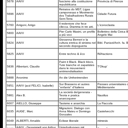
5678
AAVV
fascismo alla costituzione
Provincia di Firenze
repubblicana
Retratos do MST, Ligas
camponesas e Movimento
5696
AAVV
Cidade Futura
dos Trabalhadores Rurais
Sem-Terra
Il redentore che fece
5760
Arrigoni, Arrigo
L'iconoclasta
cilecca. Dramma in tre atti.
Pier Carlo Masini, un profilo
Bollettino della Civica 
5800
AAVV
a più voci
Angelo Mai
Giovanna Berneri e la
5824
AAVV
cultura eretica di sinistra nel
Bibl. Panizzi/Arch. fa. 
secondo dopoguerra
5825
AAVV
Entre techno & éco
Réfractions
Paint it Black. Black blocs,
Tute bianche et zapatistes
5836
Albertani, Claudio
T'Okup'
dans le mouvement
antimondialisation
5888
Anonimo
An die Umherirrenden
Sur Brassens et autres
Presses universitaires 
5951
AAVV (acd FELICI, Isabelle)
"enfants" d'Italiens
Méditerranée
La società de/generata -
5981
Alex B.
Teoria e pratica
Nautilus
anarcoqueer
6007
AIELLO, Giuseppe
Taoismo e anarchia
La Fiaccola
Migrazioni. Dialogo con
6035
AUGE', Marc
Anna Mateu e Domingo
Castelvecchi
Gonzales
6049
ALBERTI, Arnaldo
Eclisse liberale
mimesis
AAVV - Gesammelt von Arthur
Unterhaltungen mit