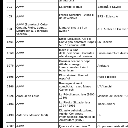
all'anarchia
391
AAVV
La strage di stato
Samonà e Savelli
Franco Serantini - Storia di
455
AAVV
BFS - Editrice A
un sovversivo
AAVV (Bertolucci, Colson,
Creagh, Freire, Lourau,
L'anarchisme a-t-il un
893
ACL Atelier de Création
Manfredonia, Schrembs,
avenir?
Vaccaro...)
Errico Malatesta. Atti del
4561
AAVV
Convegno anarchico Napoli
La Fiaccola
5-6-7 dicembre 2003
Il dito e la luna -
1669
AAVV
dall'Operazione Cervantes
Cassa anarchica di sol
alle strategie del dominio...
Bakunin cent'anni dopo.
Atti del convegno
1676
AAVV
Antistato
internazionale di studi
bakuniniani
El movimiento libertario
1696
AAVV
Ruedo Iberico
español
Rassegnazione è
2266
AAVV
complicità. Il caso Marco
L'Affranchi
Camenisch
Le Réveil anarchiste (1900-
5326
Amar, Jean-Louis
Memoire de licence /
1980)
La Rivolta Situazionista
2404
AAVV
TraccEdizioni
1954 / 1991
Dibattito sul sindacalismo.
Atti del Congresso
2493
Antonioli, Maurizio (acd)
CP
internazionale anarchico di
Amsterdam (1907)
2687
AAVV
Qué es el anarquismo?
Grupo anarquista Albat