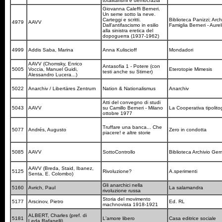
totalitarismi e democrazia
Giovanna Caleffi Berneri.
Un seme sotto la neve.
Carteggi e scritti.
Biblioteca Panizzi; Arch
4979
AAVV
Dall'antifascismo in esilio
Famiglia Berneri - Aur
alla sinistra eretica del
dopoguerra (1937-1962)
4999
Addis Saba, Marina
Anna Kuliscioff
Mondadori
AAVV (Chomsky, Enrico
Antasofia 1 - Potere (con
5005
Voccia, Manuel Guidi,
Eterotopie Mimesis
testi anche su Stirner)
Alessandro Lucera...)
5022
Anarchiv / Libertäres Zentrum
Nation & Nationalismus
Anarchiv
Atti del convegno di studi
5043
AAVV
su Camillo Berneri - Milano
La Cooperativa tipolito
ottobre 1977
Truffare una banca... Che
5077
Andrés, Augusto
Zero in condotta
piacere! e altre storie
5085
AAVV
SottoControllo
Biblioteca Archivio Ger
AAVV (Breda, Staid, Ibanez,
5125
Rivoluzione?
A.sperimenti
Senta, E. Colombo)
Gli anarchici nella
5160
Avrich, Paul
La salamandra
rivoluzione russa
Storia del movimento
5177
Arscinov, Pietro
Ed. RL
machnovista 1918-1921
ALBERT, Charles (pref. di
5181
L'amore libero
Casa editrice sociale
Leda Rafanelli)