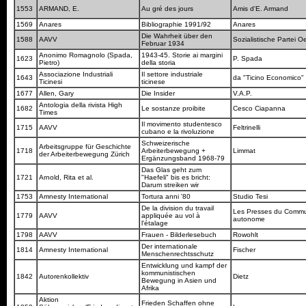
1553
ARMAND, E.
Au gré des jours
Amis d'E. Armand
1569
Anares
Bibliographie 1991/92
Anares
Die Wahrheit über den
1588
AAVV
Sozialistische Partei O
Februar 1934
Anonimo Romagnolo (Spada,
1943-45. Storie ai margini
1623
P. Spada
Pietro)
della storia
Associazione Industriali
Il settore industriale
1643
da "Ticino Economico"
Ticinesi
ticinese
1677
Allen, Gary
Die Insider
V.A.P.
Antologia della rivista High
1682
Le sostanze proibite
Cesco Ciapanna
Times
Il movimento studentesco
1715
AAVV
Feltrinelli
cubano e la rivoluzione
Schweizerische
Arbeitsgruppe für Geschichte
1718
Arbeiterbewegung +
Limmat
der Arbeiterbewegung Zürich
Ergänzungsband 1968-79
Das Glas geht zum
1721
Arnold, Rita et al.
"Haefeli" bis es bricht:
Darum streiken wir
1753
Amnesty International
Tortura anni '80
Studio Tesi
De la division du travail
Les Presses du Comm
1779
AAVV
appliquée au vol à
autonome
l'étalage
1798
AAVV
Frauen - Bilderlesebuch
Rowohlt
Der internationale
1814
Amnesty International
Fischer
Menschenrechtsschutz
Entwicklung und kampf der
kommunistischen
1842
Autorenkollektiv
Dietz
Bewegung in Asien und
Afrika
Aktion
Frieden Schaffen ohne