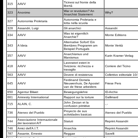
Ticinesi sul fronte della
315
AAVV
libertà
War or revolution? An
323
Anonimo
Why?
Anarchist Statement
Autonomia Proletaria e
327
Autonomia Proletaria
lotta nella scuola
328
Assandri, Luigi
Gli anarchici
Assandri
Was ist eigentlich
334
AAVV
Monte Editions
Anarchie?
Alternative Sofort! Ein
343
A Ideia
libertäres Programm am
Monte Verità
Beispiel Portugals
Anarchismus und
357
AAVV
Karin Kramer Verlag
Marxismus
Lavoratori esteri in
418
AAVV
Svizzera: ricchezza e
Corriere del Ticino
travaglio
563
AAVV
Dovere di resistenza
Collettivo editoriale 10
Ferdinand Domela
645
AAVV
Nieuwenhuis, De Apostel
Friese Pers
van de friese arbeiders
650
Agentur Bilwet
Bewegungslehre
ID-Archiv
661
Amnesty International
Rapport sur la torture
Gallimard
John Zerzan et la
715
ALAIN, C.
-.-
confusion primitive
Proyecto de sus
736
Ateneo del Pueblo
Ateneo del Pueblo
actividades basicas
Associazione Internazionale
744
Statuti
Reprint Assandri
dei lavoratori AIT
746
Amici dell'A.I.T.
Anarchia
Reprint Assandri
787
Assante, Ernesto
Reggae
Savelli