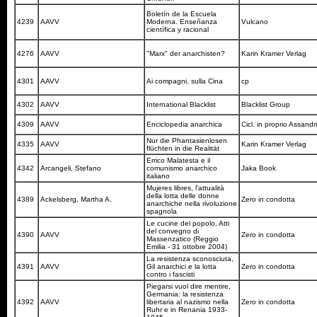
Boletín de la Escuela
4239
AAVV
Moderna. Enseñanza
Vulcano
científica y racional
4276
AAVV
"Marx" der anarchisten?
Karin Kramer Verlag
4301
AAVV
Ai compagni, sulla Cina
cp
4302
AAVV
International Blacklist
Blacklist Group
4309
AAVV
Enciclopedia anarchica
Cicl. in proprio Assandr
Nur die Phantasienlosen
4335
AAVV
Karin Kramer Verlag
flüchten in die Realität
Errico Malatesta e il
4342
Arcangeli, Stefano
comunismo anarchico
Jaka Book
italiano
Mujeres libres, l'attualità
della lotta delle donne
4389
Ackelsberg, Martha A.
Zero in condotta
anarchiche nella rivoluzione
spagnola
Le cucine del popolo, Atti
del convegno di
4390
AAVV
Zero in condotta
Massenzatico (Reggio
Emilia - 31 ottobre 2004)
La resistenza sconosciuta,
4391
AAVV
Gil anarchici e la lotta
Zero in condotta
contro i fascisti
Piegarsi vuol dire mentire,
Germania: la resistenza
4392
AAVV
libertaria al nazismo nella
Zero in condotta
Ruhr e in Renania 1933-