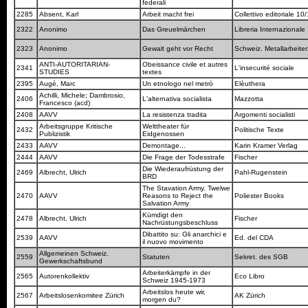
federali
2285
Absent, Karl
Arbeit macht frei
Collettivo editoriale 10
2322
Anonimo
Das Greuelmärchen
Libreria Internazionale
2323
Anonimo
Gewalt geht vor Recht
Schweiz. Metallarbeite
ANTI-AUTORITARIAN-
Obeissance civile et autres
2341
L'insecurité sociale
STUDIES
textes
2395
Augé, Marc
Un etnologo nel metrò
Elèuthera
Achilli, Michele; Dambrosio,
2406
L'alternativa socialista
Mazzotta
Francesco (acd)
2408
AAVV
La resistenza tradita
Argomenti socialisti
Arbeitsgruppe Kritische
Welttheater für
2432
Politische Texte
Publizistik
Eidgenossen
2433
AAVV
Demontage...
Karin Kramer Verlag
2444
AAVV
Die Frage der Todesstrafe
Fischer
Die Wiederaufrüstung der
2469
Albrecht, Ulrich
Pahl-Rugenstein
BRD
The Stavation Army. Twelwe
2470
AAVV
Reasons to Reject the
Poliester Books
Salvation Army
Kümdigt den
2478
Albrecht, Ulrich
Fischer
Nachrüstungsbeschluss
Dibattito su: Gli anarchici e
2539
AAVV
Ed. del CDA
il nuovo movimento
Allgemeinen Schweiz.
2559
Statuten
Sekret. des SGB
Gewerkschaftsbund
Arbeiterkämpfe in der
2565
Autorenkollektiv
Eco Libro
Schweiz 1945-1973
Arbeitslos heute wir,
2567
Arbeitslosenkomitee Zürich
AK Zürich
morgen du?