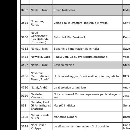
3232
Nettlau, Max
Errico Malatesta
Il Ma
Novatore,
3571
Verso il nulla creatore. Individuo e rivolta
Centr
Renzo
Neue
Gesellschaft
3856
Bakunin? Ein Denkmal!
Kram
fuer Bildende
Kunst (acd)
4332
Nettlau, Max
Bakunin e l'Internazionale in Italia
Savel
4473
Newfield, Jack
Il New Left. La nuova sinistra americana
Valle
4507
Nettlau, Max
Saverio Merlino
Studi
Novatore,
4666
Renzo (Ricieri
Un fiore selvaggio. Scritti scelti e note biografiche
BFS
Ferrari, Abele)
4710
Nataf, André
La révolution anarchiste
Andr
Nardella,
Noi accusiamo! Contro requisitoria per la strage di
5159
Jaca
Vincenzo
stato
Nadalin, Paolo;
833
Gli Antimilitaristi
Mai più in divisa
Senz
anarchici
Nehru, Pandit
1888
Mahatma Gandhi
Bast
Shri S.
Noel-Baker,
Conse
3229
Le désarmement est aujourd'hui possible
Philippe
la Pa