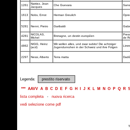
Nattiez, Jean
1261
Che Guevara
Sans
Jacques
1613
Nobs, Ernst
Herman Greulich
Opre
5281
Nenni, Pietro
Garibaldi
Galz
NICOLAS,
Press
4281
Bretagne, un destin européen
Michel
de R
NIGG, Heinz
Wir wollen alles, und zwar subito! Die achtziger
4862
Limm
(acd)
Jugendunruhen in der Schweiz und ihre Folgen
2297
Nessi, Alberto
Terra matta
Dad
Legenda:
prestito riservato
***
AAVV
A
B
C
D
E
F
G
H
I
J
K
L
M
N
O
P
Q
R
lista completa
-
nuova ricerca
vedi selezione come pdf
T