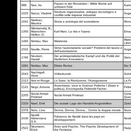
Frauen in der Revolution - Wilde Blume auf
986
Noe, Ito
Kari
unfreiem Feld
Strutture organizzative, sviluppo tecnologico e
1025
Nanut, Vladimir
Ange
conflitti nelle imprese industriali
Nadeau,
1041
Storia e antologia del surrealismo
Mond
Maurice
Nikolaevskij, B.;
1350
Maenchen-
Karl Marx. La vita e l'opera
Eina
Helfen, O.
Mater
1484
Nettlau, Max
Malatesta
Libe
Verso l'automatismo sociale? Problemi del lavoro e
1532
Naville, Pierre
Ange
dell'automazione.
Neubert,
Der antiimperialistische Kampf und die Politik der
1785
Diet
Harald
friedlichen Koexistenz
1881
Nettlau, Max
Elisée Reclus
Der S
Nachtigall,
2043
Völkerkunde
Suh
Horst
2113
Noir et Rouge
Lo Stato, la Rivoluzione, l'Autogestione
La F
Anarchismo, voce in Scienze Politiche I (Stato e
2141
Negri, Antonio
Feltri
politica), Enciclopedia Feltrinelli Fischer
Nuclei Armati
Cont
2205
Nuclei Armati Proletari
Proletari
Quad
2320
Naef, Emil
Die soziale Lage der Handels-Angestellten
Züri
2376
Noto, Lina
Donna, Donna, Donna... Contro la doppia morale
Nuov
Nestlé
Présence de Nestlé dans les pays en
2430
Alimentana
Nest
développement
S.A.
Neumann,
Amor and Psyche. The Psychic Development of
2522
Harp
Erich
the Feminine.