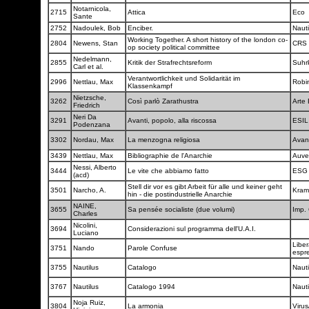
Notarnicola,
2715
Attica
Eco
Sante
2752
Nadoulek, Bob
Enciber.
Naut
Working Together. A short history of the london co-
2804
Newens, Stan
CRS
op society political committee
Nedelmann,
2855
Kritik der Strafrechtsreform
Suh
Carl et al.
Verantwortlichkeit und Solidarität im
2996
Nettlau, Max
Robi
Klassenkampf
Nietzsche,
3262
Così parlò Zarathustra
Arte
Friedrich
Neri Da
3291
Avanti, popolo, alla riscossa
ESI
Podenzana
3302
Nordau, Max
La menzogna religiosa
Avan
3439
Nettlau, Max
Bibliographie de l'Anarchie
Auv
Nessi, Alberto
3444
Le vite che abbiamo fatto
ES
(acd)
Stell dir vor es gibt Arbeit für alle und keiner geht
3501
Narcho, A.
Kram
hin - die postindustrielle Anarchie
NAINE,
3655
Sa pensée socialiste (due volumi)
Imp.
Charles
Nicolini,
3694
Considerazioni sul programma dell'U.A.I.
Luciano
Liber
3751
Nando
Parole Confuse
espr
3755
Nautilus
Catalogo
Naut
3767
Nautilus
Catalogo 1994
Naut
Noja Ruiz,
3804
La armonia
Viru