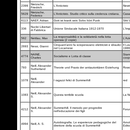
Nietzsche,
2399
L'Anticristo
New
Friedrich
Nietzsche,
5629
L'Anticristo. Studio critico sulla credenza crstiana.
Casa 
Federico
6113
NAEF, Adrian
Gott ist krank sein Sohn hört Punk
Sihl 
Nuclei Libertari
336
Unione Sindacale Italiana 1912-1970
L'Im
di Fabbrica
La responsabilità e la solidarietà nella lotta
562
Nettlau, Max
L'Az
operaia (2 copie)
Cinquant'anni fa scioperavano elettricisti e idraulici
Il La
2693
Nessi, Gianni
nel Locarnese
198
NAINE,
Stam
4774
Socialismo e Lotta di classe
Charles
coop
Neill, Alexander
793
Theorie und Praxis der antiautoritären Erziehung
Rowo
Sutherland
Neill,
1078
I ragazzi felici di Summerhill
red
Alexander
Neill, Alexander
1083
Questa terribile scuola
La Nu
S.
Neill, Alexander
Summerhill. Il metodo per progredire
4212
Forum
S.
nell'educazione dei figli
Autobiografia. Le esperienze pedagogiche del
Arno
4994
Neill, A. S.
direttore della scuola di Summerhill
Edit