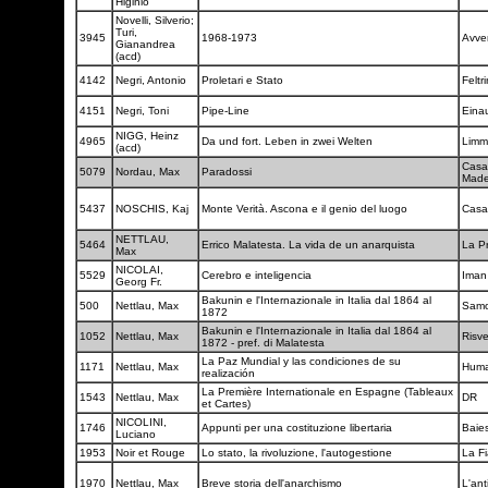
Higinio
Novelli, Silverio;
Turi,
3945
1968-1973
Avve
Gianandrea
(acd)
4142
Negri, Antonio
Proletari e Stato
Feltri
4151
Negri, Toni
Pipe-Line
Eina
NIGG, Heinz
4965
Da und fort. Leben in zwei Welten
Limm
(acd)
Casa 
5079
Nordau, Max
Paradossi
Made
5437
NOSCHIS, Kaj
Monte Verità. Ascona e il genio del luogo
Casa
NETTLAU,
5464
Errico Malatesta. La vida de un anarquista
La P
Max
NICOLAI,
5529
Cerebro e inteligencia
Ima
Georg Fr.
Bakunin e l'Internazionale in Italia dal 1864 al
500
Nettlau, Max
Samo
1872
Bakunin e l'Internazionale in Italia dal 1864 al
1052
Nettlau, Max
Risve
1872 - pref. di Malatesta
La Paz Mundial y las condiciones de su
1171
Nettlau, Max
Hum
realización
La Première Internationale en Espagne (Tableaux
1543
Nettlau, Max
DR
et Cartes)
NICOLINI,
1746
Appunti per una costituzione libertaria
Baie
Luciano
1953
Noir et Rouge
Lo stato, la rivoluzione, l'autogestione
La F
1970
Nettlau, Max
Breve storia dell'anarchismo
L'ant