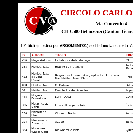
CIRCOLO CARLO
Via Convento 4
CH-6500 Bellinzona (Canton Tic
101 titoli (in ordine per
ARGOMENTO1
) soddisfano la richiesta: 
ID
AUTORE
TITOLO
EDIZ
236
Negri, Antonio
La fabbrica della strategia
CLE
Archi
283
Nettlau, Max
Histoire de l'Anarchie
Revo
Nettlau, Max;
Biographische und bibliographische Daten von
432
de Jong,
Freie
Max Nettlau, März 1940
Rudolf
433
Nettlau, Max
M. Bakunin
Schw
441
Nettlau, Max
Geschichte der Anarchie
Topo
Noguez,
448
Lenin Dada
L'Aff
Dominique
Notarnicola,
535
La revolte a perpetuité
Édit
Sante
Napolitano,
536
Giovanni Bovio
Antis
Nino
Niedermann,
554
Sauser
Edit
Andreas
Neumann,
883
Die Anarchie lebt!
Quer
Walter Gerd