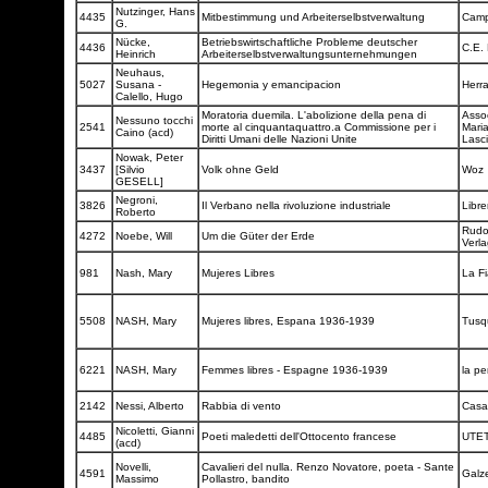
Nutzinger, Hans
4435
Mitbestimmung und Arbeiterselbstverwaltung
Camp
G.
Nücke,
Betriebswirtschaftliche Probleme deutscher
4436
C.E.
Heinrich
Arbeiterselbstverwaltungsunternehmungen
Neuhaus,
5027
Susana -
Hegemonia y emancipacion
Herr
Calello, Hugo
Moratoria duemila. L'abolizione della pena di
Asso
Nessuno tocchi
2541
morte al cinquantaquattro.a Commissione per i
Maria
Caino (acd)
Diritti Umani delle Nazioni Unite
Lasc
Nowak, Peter
3437
[Silvio
Volk ohne Geld
Woz
GESELL]
Negroni,
3826
Il Verbano nella rivoluzione industriale
Libre
Roberto
Rudo
4272
Noebe, Will
Um die Güter der Erde
Verl
981
Nash, Mary
Mujeres Libres
La F
5508
NASH, Mary
Mujeres libres, Espana 1936-1939
Tusq
6221
NASH, Mary
Femmes libres - Espagne 1936-1939
la p
2142
Nessi, Alberto
Rabbia di vento
Casa
Nicoletti, Gianni
4485
Poeti maledetti dell'Ottocento francese
UTE
(acd)
Novelli,
Cavalieri del nulla. Renzo Novatore, poeta - Sante
4591
Galz
Massimo
Pollastro, bandito