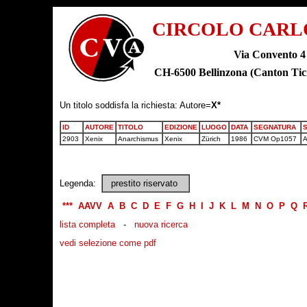
CIRCOLO CARL
Via Convento 4
CH-6500 Bellinzona (Canton T
Un titolo soddisfa la richiesta: Autore=
X*
ID
AUTORE
TITOLO
EDIZIONE
LUOGO
DATA
SEGNATURA
2903
Xenix
Anarchismus
Xenix
Zürich
1986
CVM Op1057
A
Legenda:
prestito riservato
***
AAVV
A
B
C
D
E
F
G
H
I
J
K
L
M
N
O
P
Q
lista completa
-
nuova ricerca
vedi selezione come pdf