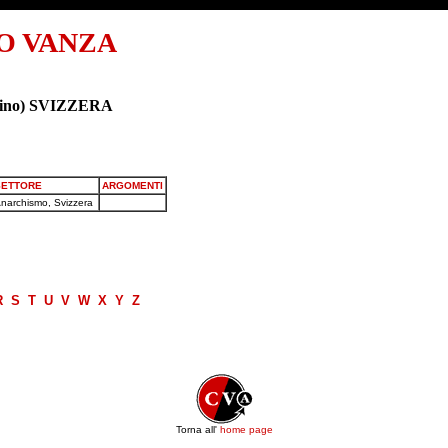
O VANZA
icino) SVIZZERA
SETTORE
ARGOMENTI
narchismo, Svizzera
R
S
T
U
V
W
X
Y
Z
Torna all'
home page