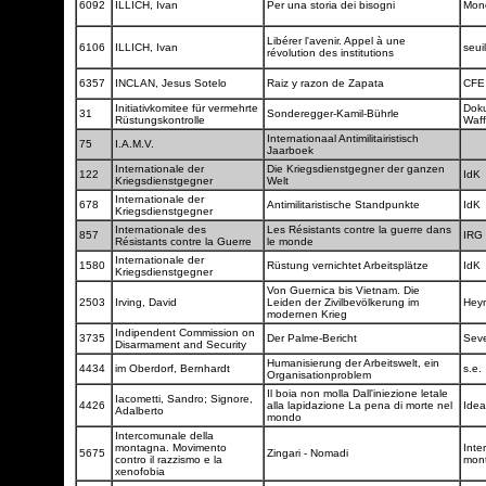
6092
ILLICH, Ivan
Per una storia dei bisogni
Mon
Libérer l'avenir. Appel à une
6106
ILLICH, Ivan
seui
révolution des institutions
6357
INCLAN, Jesus Sotelo
Raiz y razon de Zapata
CF
Initiativkomitee für vermehrte
Dok
31
Sonderegger-Kamil-Bührle
Rüstungskontrolle
Waf
Internationaal Antimilitairistisch
75
I.A.M.V.
Jaarboek
Internationale der
Die Kriegsdienstgegner der ganzen
122
IdK
Kriegsdienstgegner
Welt
Internationale der
678
Antimilitaristische Standpunkte
IdK
Kriegsdienstgegner
Internationale des
Les Résistants contre la guerre dans
857
IRG
Résistants contre la Guerre
le monde
Internationale der
1580
Rüstung vernichtet Arbeitsplätze
IdK
Kriegsdienstgegner
Von Guernica bis Vietnam. Die
2503
Irving, David
Leiden der Zivilbevölkerung im
Hey
modernen Krieg
Indipendent Commission on
3735
Der Palme-Bericht
Seve
Disarmament and Security
Humanisierung der Arbeitswelt, ein
4434
im Oberdorf, Bernhardt
s.e.
Organisationproblem
Il boia non molla Dall'iniezione letale
Iacometti, Sandro; Signore,
4426
alla lapidazione La pena di morte nel
Idea
Adalberto
mondo
Intercomunale della
montagna. Movimento
Inte
5675
Zingari - Nomadi
contro il razzismo e la
mon
xenofobia