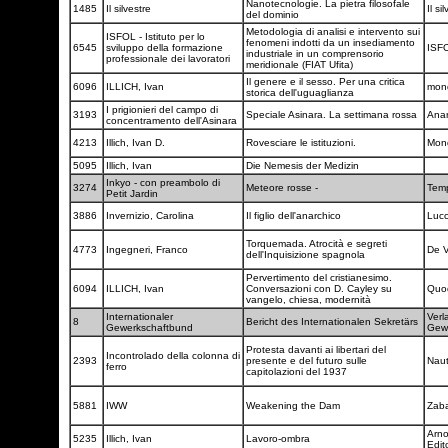
Nanotecnologie. La pietra filosofale
1485
Il silvestre
Il si
del dominio
Metodologia di analisi e intervento sui
ISFOL - Istituto per lo
fenomeni indotti da un insediamento
6545
sviluppo della formazione
ISF
industriale in un comprensorio
professionale dei lavoratori
meridionale (FIAT Ufita)
Il genere e il sesso. Per una critica
6096
ILLICH, Ivan
mon
storica dell'uguaglianza
I prigionieri del campo di
3193
Speciale Asinara. La settimana rossa
Ana
concentramento dell'Asinara
4213
Illich, Ivan D.
Rovesciare le istituzioni.
Mond
5095
Illich, Ivan
Die Nemesis der Medizin
Inkyo - con preambolo di
3274
Meteore rosse -
Temp
Petit Jardin
3886
Invernizio, Carolina
Il figlio dell'anarchico
Luc
Torquemada. Atrocità e segreti
4773
Ingegneri, Franco
De 
dell'Inquisizione spagnola
Pervertimento del cristianesimo.
6094
ILLICH, Ivan
Conversazioni con D. Cayley su
Quod
vangelo, chiesa, modernità
Internationaler
Verl
8
Bericht des Internationalen Sekretärs
Gewerkschaftbund
Gew
Protesta davanti ai libertari del
Incontrolado della colonna di
2393
presente e del futuro sulle
Naut
ferro
capitolazioni del 1937
5881
IWW
Weakening the Dam
Zab
Arno
5235
Illich, Ivan
Lavoro-ombra
Edit