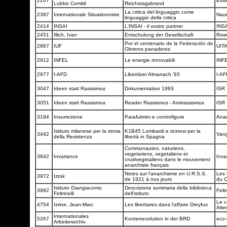
2267
Edit
Lubbe Comité
Reichstagsbrand
La critica del linguaggio come
2387
Internationale Situationniste
Naut
linguaggio della critica
2414
INSAI
L'INSAI - il vostro partner
INS
2451
Illich, Ivan
Entschulung der Gesellschaft
Row
Por el centenario de la Federación de
2867
IUF
UIT
Obreros panaderos
2912
INFEL
Le energie rinnovabili
INF
2977
I-AFD
Libertärer Almanach '93
I-A
3047
Ideen statt Rassismus
Dokumentation 1993
ISR
3051
Ideen statt Rassismus
Reader Rassismus - Antirassismus
ISR
3194
Insurrezione
Parafulmini e controfigure
Ana
Istituto milanese per la storia
K1B45 Lombardi e ticinesi per la
3442
Vang
della Resistenza
libertà in Spagna
Communautes, naturiens,
vegetariens, vegetaliens et
3642
Invariance
Inva
crudivegetaliens dans le mouvement
anarchiste français
Notes sur l'anarchisme en U.R.S.S.
Les 
3972
Iztok
de 1921 à nos jours
du 
Istituto Giangiacomo
Descrizione sommaria della biblioteca
3992
Feltr
Feltrinelli
dell'istituto
Le c
4754
Izrine, Jean-Marc
Les libertaires dans l'affaire Dreyfus
Alte
Internationales
5267
Konterrevolution in der BRD
eco-
Arbeiterarchiv