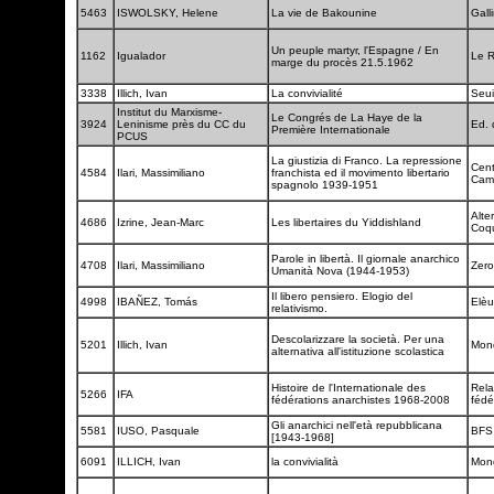
5463
ISWOLSKY, Helene
La vie de Bakounine
Gall
Un peuple martyr, l'Espagne / En
1162
Igualador
Le R
marge du procès 21.5.1962
3338
Illich, Ivan
La convivialité
Seui
Institut du Marxisme-
Le Congrés de La Haye de la
3924
Leninisme près du CC du
Ed. 
Première Internationale
PCUS
La giustizia di Franco. La repressione
Cent
4584
Ilari, Massimiliano
franchista ed il movimento libertario
Cami
spagnolo 1939-1951
Alter
4686
Izrine, Jean-Marc
Les libertaires du Yiddishland
Coqu
Parole in libertà. Il giornale anarchico
4708
Ilari, Massimiliano
Zero
Umanità Nova (1944-1953)
Il libero pensiero. Elogio del
4998
IBAÑEZ, Tomás
Elèu
relativismo.
Descolarizzare la società. Per una
5201
Illich, Ivan
Mon
alternativa all'istituzione scolastica
Histoire de l'Internationale des
Rela
5266
IFA
fédérations anarchistes 1968-2008
fédé
Gli anarchici nell'età repubblicana
5581
IUSO, Pasquale
BF
[1943-1968]
6091
ILLICH, Ivan
la convivialità
Mon