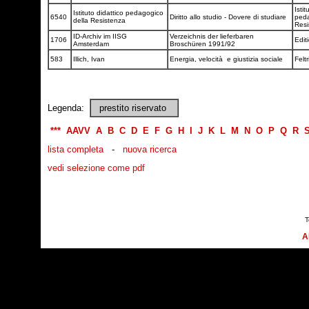
Istit
Istituto didattico pedagogico
6540
Diritto allo studio - Dovere di studiare
peda
della Resistenza
Res
ID-Archiv im IISG
Verzeichnis der lieferbaren
1706
Edit
Amsterdam
Broschüren 1991/92
583
Illich, Ivan
Energia, velocità e giustizia sociale
Feltr
Legenda:
prestito riservato
***
AAVV
A
B
C
D
E
F
G
H
I
J
K
L
M
N
O
P
Q
R
lista completa
-
nuova ricerca
vedi selezione come pdf
T
A