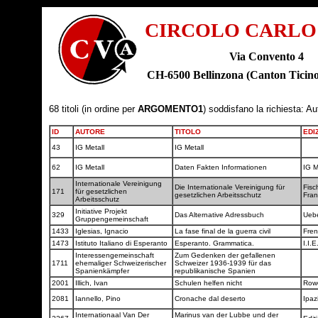
CIRCOLO CARLO
Via Convento 4
CH-6500 Bellinzona (Canton Tic
68 titoli (in ordine per
ARGOMENTO1
) soddisfano la richiesta: A
ID
AUTORE
TITOLO
EDI
43
IG Metall
IG Metall
62
IG Metall
Daten Fakten Informationen
IG M
Internationale Vereinigung
Die Internationale Vereinigung für
Fisc
171
für gesetzlichen
gesetzlichen Arbeitsschutz
Fra
Arbeitsschutz
Initiative Projekt
329
Das Alternative Adressbuch
Ueb
Gruppengemeinschaft
1433
Iglesias, Ignacio
La fase final de la guerra civil
Fren
1473
Istituto Italiano di Esperanto
Esperanto. Grammatica.
I.I.E
Interessengemeinschaft
Zum Gedenken der gefallenen
1711
ehemaliger Schweizerischer
Schweizer 1936-1939 für das
Spanienkämpfer
republikanische Spanien
2001
Illich, Ivan
Schulen helfen nicht
Row
2081
Iannello, Pino
Cronache dal deserto
Ipaz
Internationaal Van Der
Marinus van der Lubbe und der