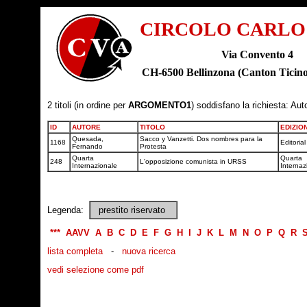
CIRCOLO CARLO
Via Convento 4
CH-6500 Bellinzona (Canton Tic
2 titoli (in ordine per
ARGOMENTO1
) soddisfano la richiesta: Aut
ID
AUTORE
TITOLO
EDIZIO
Quesada,
Sacco y Vanzetti. Dos nombres para la
1168
Editoria
Fernando
Protesta
Quarta
Quarta
248
L'opposizione comunista in URSS
Internazionale
Internaz
Legenda:
prestito riservato
***
AAVV
A
B
C
D
E
F
G
H
I
J
K
L
M
N
O
P
Q
R
lista completa
-
nuova ricerca
vedi selezione come pdf