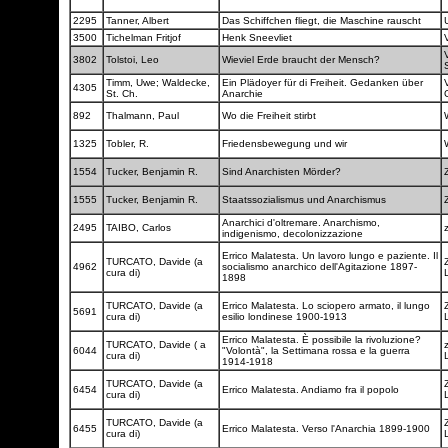
2295
Tanner, Albert
Das Schiffchen fliegt, die Maschine rauscht
3500
Tichelman Fritjof
Henk Sneevliet
V
3802
Tolstoi, Leo
Wieviel Erde braucht der Mensch?
Timm, Uwe; Waldecke,
Ein Plädoyer für di Freiheit. Gedanken über
4305
St. Ch.
Anarchie
892
Thalmann, Paul
Wo die Freiheit stirbt
1325
Tobler, R.
Friedensbewegung und wir
1554
Tucker, Benjamin R.
Sind Anarchisten Mörder?
1555
Tucker, Benjamin R.
Staatssozialismus und Anarchismus
Anarchici d'oltremare. Anarchismo,
2495
TAIBO, Carlos
indigenismo, decolonizzazione
Errico Malatesta. Un lavoro lungo e paziente. Il
TURCATO, Davide (a
4962
socialismo anarchico dell'Agitazione 1897-
cura di)
1898
TURCATO, Davide (a
Errico Malatesta. Lo sciopero armato, il lungo
5691
cura di)
esilio londinese 1900-1913
Errico Malatesta. È possibile la rivoluzione?
TURCATO, Davide ( a
z
6044
"Volontà", la Settimana rossa e la guerra
cura di)
1914-1918
TURCATO, Davide (a
6454
Errico Malatesta. Andiamo fra il popolo
cura di)
TURCATO, Davide (a
6455
Errico Malatesta. Verso l'Anarchia 1899-1900
cura di)