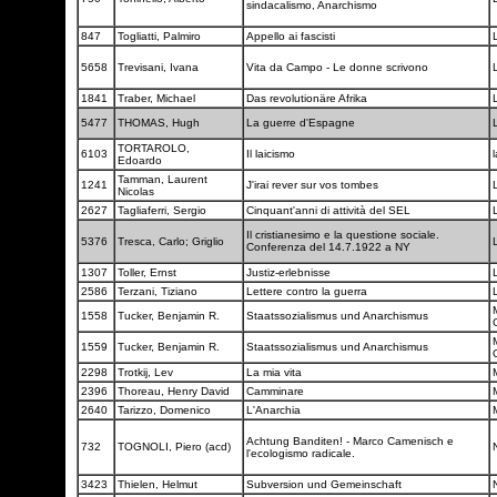
sindacalismo, Anarchismo
847
Togliatti, Palmiro
Appello ai fascisti
5658
Trevisani, Ivana
Vita da Campo - Le donne scrivono
1841
Traber, Michael
Das revolutionäre Afrika
5477
THOMAS, Hugh
La guerre d'Espagne
TORTAROLO,
6103
Il laicismo
Edoardo
Tamman, Laurent
1241
J'irai rever sur vos tombes
Nicolas
2627
Tagliaferri, Sergio
Cinquant'anni di attività del SEL
Il cristianesimo e la questione sociale.
5376
Tresca, Carlo; Griglio
Conferenza del 14.7.1922 a NY
1307
Toller, Ernst
Justiz-erlebnisse
2586
Terzani, Tiziano
Lettere contro la guerra
1558
Tucker, Benjamin R.
Staatssozialismus und Anarchismus
1559
Tucker, Benjamin R.
Staatssozialismus und Anarchismus
2298
Trotkij, Lev
La mia vita
2396
Thoreau, Henry David
Camminare
2640
Tarizzo, Domenico
L'Anarchia
Achtung Banditen! - Marco Camenisch e
732
TOGNOLI, Piero (acd)
l'ecologismo radicale.
3423
Thielen, Helmut
Subversion und Gemeinschaft