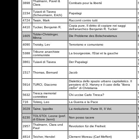
Thalmann, Pavel &
3898
Combats pour la liberté
Clara
Tuiavii di Tiavea
2234
Papalagi
(Scheurmann, Erich)
4724
Twain, Mark
Racconti contro tutti
Copia pure, Il diritto di copiare nei saggi
4410
Tucker, Benjamin R.
dell'anarchico Benjamin R. Tucker
Tobler-Christinger,
1605
Die Probleme des Bolschewismus
Minna
4090
Trotsky, Lev
Terrorismo e comunismo
Tribune anarchiste
5388
La bourgeoisie, l'Etat et la gauche
communiste
3861
Tuiavii di Tiavea
Der Papalagi
1517
Thomas, Bernard
Jacob
Dialettica dello spazio urbano capitalistico. Il
5914
TURCI, Giacomo
pensiero di D. Harvey e il caso della "libera
t
cittÃ¤" di Christiania
Tresca memorial
5632
Chi uccise Carlo Tresca?
committee
716
Tolstoj, Leo
La Guerra e la Pace
3029
Taine, Ippolito
La rivoluzione. Parte III, II Vol.
TOLSTOI, Leone (pref.
6230
Non posso tacere
di Ettore Janni)
Thalmann, Clara und
2957
Revolution für die Freiheit
Paul
4814
Teicher, Hendel
Clement Moreau (Carl Meffert)