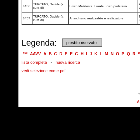
TURCATO, Davide (a
6456
Errico Malatesta. Fronte unico proletario
cura di)
TURCATO, Davide (a
6457
Anarchismo realizzabile e realizzatore
cura di)
Legenda:
prestito riservato
***
AAVV
A
B
C
D
E
F
G
H
I
J
K
L
M
N
O
P
Q
R
lista completa
-
nuova ricerca
vedi selezione come pdf
T
A