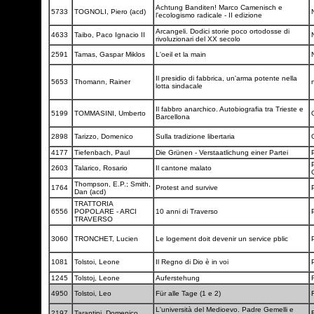
Achtung Banditen! Marco Camenisch e
5733
TOGNOLI, Piero (acd)
l'ecologismo radicale - II edizione
Arcangeli. Dodici storie poco ortodosse di
4633
Taibo, Paco Ignacio II
rivoluzionari del XX secolo
2591
Tamas, Gaspar Miklos
L'oeil et la main
Il presidio di fabbrica, un'arma potente nella
5653
Thomann, Rainer
lotta sindacale
Il fabbro anarchico. Autobiografia tra Trieste e
5199
TOMMASINI, Umberto
Barcellona
2898
Tarizzo, Domenico
Sulla tradizione libertaria
4177
Tiefenbach, Paul
Die Grünen - Verstaatlichung einer Partei
P
2603
Talarico, Rosario
Il cantone malato
Thompson, E.P.; Smith,
1764
Protest and survive
Dan (acd)
TRATTORIA
6556
POPOLARE - ARCI
10 anni di Traverso
P
TRAVERSO
3060
TRONCHET, Lucien
Le logement doit devenir un service pblic
1081
Tolstoi, Leone
Il Regno di Dio è in voi
1245
Tolstoj, Leone
Auferstehung
4950
Tolstoi, Leo
Für alle Tage (1 e 2)
L'università del Medioevo. Padre Gemelli e
2197
Tarantini, Domenico.