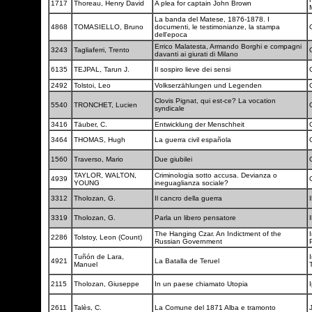
1717
Thoreau, Henry David
A plea for captain John Brown
La banda del Matese, 1876-1878. I
4868
TOMASIELLO, Bruno
documenti, le testimonianze, la stampa
dell'epoca
Errico Malatesta, Armando Borghi e compagni
3243
Tagliaferri, Trento
davanti ai giurati di Milano
6135
TEJPAL, Tarun J.
Il sospiro lieve dei sensi
2492
Tolstoi, Leo
Volkserzählungen und Legenden
Clovis Pignat, qui est-ce? La vocation
5540
TRONCHET, Lucien
syndicale
3416
Täuber, C.
Entwicklung der Menschheit
3464
THOMAS, Hugh
La guerra civil española
1560
Traverso, Mario
Due giubilei
TAYLOR, WALTON,
Criminologia sotto accusa. Devianza o
4939
YOUNG
ineguaglianza sociale?
3312
Tholozan, G.
Il cancro della guerra
I
3319
Tholozan, G.
Parla un libero pensatore
I
The Hanging Czar. An Indictment of the
2286
Tolstoy, Leon (Count)
Russian Government
Tuñón de Lara,
4921
La Batalla de Teruel
Manuel
2115
Tholozan, Giuseppe
In un paese chiamato Utopia
2611
Talès, C.
La Comune del 1871 Alba e tramonto