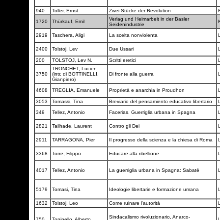
940
Toller, Ernst
Zwei Stücke der Revolution
Verlag und Heimarbeit in der Basler
1720
Thürkauf, Emil
Seidenindustrie
2919
Taschera, Aligi
La scelta nonviolenta
2400
Tolstoj, Lev
Due Ussari
200
TOLSTOJ, Lev N.
Scritti eretici
TRONCHET, Lucien
3750
(intr. di BOTTINELLI,
Di fronte alla guerra
Gianpiero)
4608
TREGLIA, Emanuele
Proprietà e anarchia in Proudhon
3053
Tomassi, Tina
Breviario del pensamiento educativo libertario
349
Tellez, Antonio
Facerias. Guerriglia urbana in Spagna
2821
Tailhade, Laurent
Contro gli Dei
2911
TARRAGONA, Pier
Il progresso della scienza e la chiesa di Roma
3368
Torre, Filippo
Educare alla ribellione
4017
Tellez, Antonio
La guerriglia urbana in Spagna: Sabaté
5179
Tomasi, Tina
Ideologie libertarie e formazione umana
1632
Tolstoj, Leo
Come ruinare l'autorità
Sindacalismo rivoluzionario, Anarco-
750
Toninello, Alberto