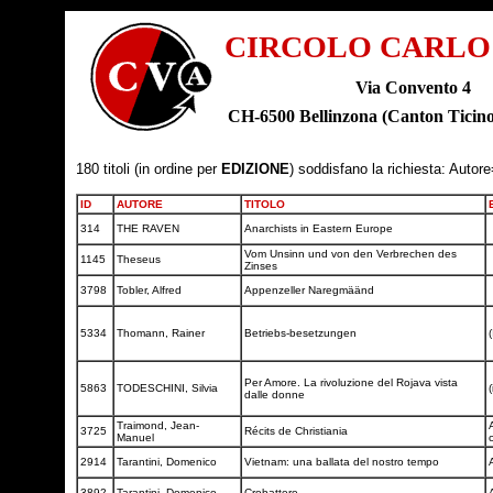
CIRCOLO CARLO
Via Convento 4
CH-6500 Bellinzona (Canton Tic
180 titoli (in ordine per
EDIZIONE
) soddisfano la richiesta: Autore
ID
AUTORE
TITOLO
314
THE RAVEN
Anarchists in Eastern Europe
Vom Unsinn und von den Verbrechen des
1145
Theseus
Zinses
3798
Tobler, Alfred
Appenzeller Naregmäänd
5334
Thomann, Rainer
Betriebs-besetzungen
(
Per Amore. La rivoluzione del Rojava vista
5863
TODESCHINI, Silvia
(
dalle donne
Traimond, Jean-
3725
Récits de Christiania
Manuel
c
2914
Tarantini, Domenico
Vietnam: una ballata del nostro tempo
3892
Tarantini, Domenico
Crobattere