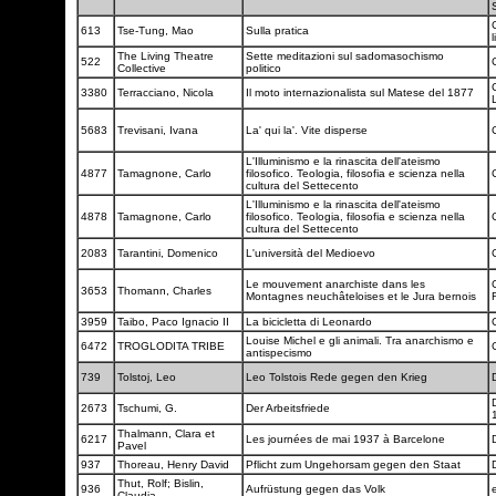
C
613
Tse-Tung, Mao
Sulla pratica
The Living Theatre
Sette meditazioni sul sadomasochismo
522
Collective
politico
3380
Terracciano, Nicola
Il moto internazionalista sul Matese del 1877
L
5683
Trevisani, Ivana
La' qui la'. Vite disperse
L'Illuminismo e la rinascita dell'ateismo
4877
Tamagnone, Carlo
filosofico. Teologia, filosofia e scienza nella
cultura del Settecento
L'Illuminismo e la rinascita dell'ateismo
4878
Tamagnone, Carlo
filosofico. Teologia, filosofia e scienza nella
cultura del Settecento
2083
Tarantini, Domenico
L'università del Medioevo
Le mouvement anarchiste dans les
3653
Thomann, Charles
Montagnes neuchâteloises et le Jura bernois
3959
Taibo, Paco Ignacio II
La bicicletta di Leonardo
Louise Michel e gli animali. Tra anarchismo e
6472
TROGLODITA TRIBE
antispecismo
739
Tolstoj, Leo
Leo Tolstois Rede gegen den Krieg
D
2673
Tschumi, G.
Der Arbeitsfriede
Thalmann, Clara et
6217
Les journées de mai 1937 à Barcelone
Pavel
937
Thoreau, Henry David
Pflicht zum Ungehorsam gegen den Staat
Thut, Rolf; Bislin,
936
Aufrüstung gegen das Volk
Claudia