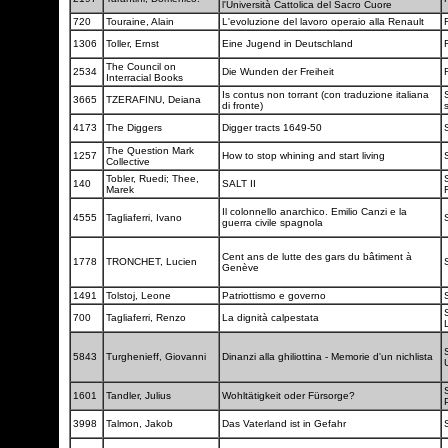
l'Università Cattolica del Sacro Cuore
720
Touraine, Alain
L'evoluzione del lavoro operaio alla Renault
1306
Toller, Ernst
Eine Jugend in Deutschland
The Council on
2534
Die Wunden der Freiheit
Interracial Books
Is contus non torrant (con traduzione italiana
3665
TZERAFINU, Deiana
di fronte)
4173
The Diggers
Digger tracts 1649-50
The Question Mark
1257
How to stop whining and start living
Collective
Tobler, Ruedi; Thee,
140
SALT II
Marek
Il colonnello anarchico. Emilio Canzi e la
4555
Tagliaferri, Ivano
guerra civile spagnola
Cent ans de lutte des gars du bâtiment à
1778
TRONCHET, Lucien
Genève
1491
Tolstoj, Leone
Patriottismo e governo
700
Tagliaferri, Renzo
La dignità calpestata
5843
Turghenieff, Giovanni
Dinanzi alla ghiliottina - Memorie d'un nichlista
1601
Tandler, Julius
Wohltätigkeit oder Fürsorge?
3998
Talmon, Jakob
Das Vaterland ist in Gefahr