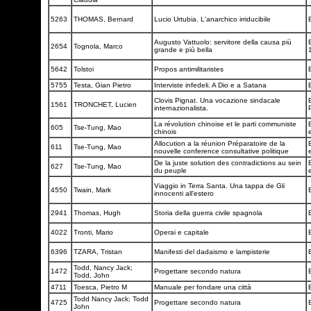
5263
THOMAS, Bernard
Lucio Urtubia. L'anarchico irriducibile
Augusto Vattuolo: servitore della causa più
E
2654
Tognola, Marco
grande e più bella
5642
Tolstoi
Propos antimilitaristes
5755
Testa, Gian Pietro
Interviste infedeli. A Dio e a Satana
Clovis Pignat. Una vocazione sindacale
1561
TRONCHET, Lucien
internazionalista.
La révolution chinoise et le parti communiste
605
Tse-Tung, Mao
chinois
Allocution a la réunion Préparatoire de la
611
Tse-Tung, Mao
nouvelle conference consultative politique
De la juste solution des contradictions au sein
627
Tse-Tung, Mao
du peuple
Viaggio in Terra Santa. Una tappa de Gli
4550
Twain, Mark
innocenti all'estero
2941
Thomas, Hugh
Storia della guerra civile spagnola
4022
Tronti, Mario
Operai e capitale
6396
TZARA, Tristan
Manifesti del dadaismo e lampisterie
Todd, Nancy Jack;
1472
Progettare secondo natura
Todd, John
4711
Toesca, Pietro M
Manuale per fondare una città
Todd Nancy Jack; Todd
4725
Progettare secondo natura
John