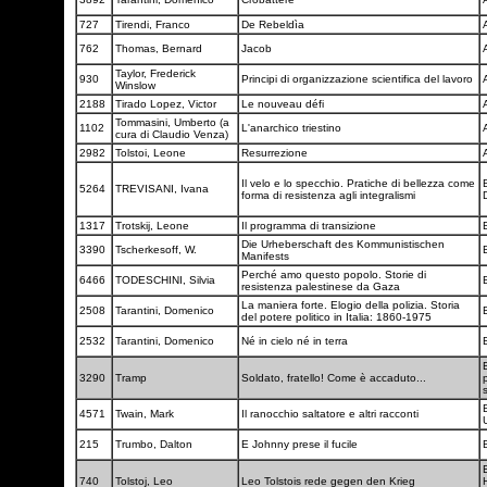
727
Tirendi, Franco
De Rebeldìa
762
Thomas, Bernard
Jacob
Taylor, Frederick
930
Principi di organizzazione scientifica del lavoro
Winslow
2188
Tirado Lopez, Victor
Le nouveau défi
Tommasini, Umberto (a
1102
L'anarchico triestino
cura di Claudio Venza)
2982
Tolstoi, Leone
Resurrezione
Il velo e lo specchio. Pratiche di bellezza come
B
5264
TREVISANI, Ivana
forma di resistenza agli integralismi
1317
Trotskij, Leone
Il programma di transizione
Die Urheberschaft des Kommunistischen
3390
Tscherkesoff, W.
Manifests
Perché amo questo popolo. Storie di
6466
TODESCHINI, Silvia
resistenza palestinese da Gaza
La maniera forte. Elogio della polizia. Storia
2508
Tarantini, Domenico
del potere politico in Italia: 1860-1975
2532
Tarantini, Domenico
Né in cielo né in terra
B
3290
Tramp
Soldato, fratello! Come è accaduto...
B
4571
Twain, Mark
Il ranocchio saltatore e altri racconti
215
Trumbo, Dalton
E Johnny prese il fucile
740
Tolstoj, Leo
Leo Tolstois rede gegen den Krieg