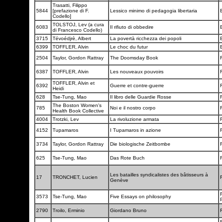
Trasatti, Filippo
5844
[prefazione di F.
Lessico minimo di pedagogia libertaria
Codello]
TOLSTOJ, Lev (a cura
6083
Il rifiuto di obbedire
di Francesco Codello)
3715
Tévoédjrè, Albert
La povertà ricchezza dei popoli
6399
TOFFLER, Alvin
Le choc du futur
2504
Taylor, Gordon Rattray
The Doomsday Book
6387
TOFFLER, Alvin
Les nouveaux pouvoirs
TOFFLER, Alvin et
6392
Guerre et contre-guerre
Heidi
628
Tse-Tung, Mao
Il libro delle Guardie Rosse
F
The Boston Women's
785
Noi e il nostro corpo
F
Health Book Collective
4004
Trotzki, Lev
La rivoluzione armata
F
4152
Tupamaros
I Tupamaros in azione
F
3734
Taylor, Gordon Rattray
Die biologische Zeitbombe
625
Tse-Tung, Mao
Das Rote Buch
Les batailles syndicalistes des bâtisseurs à
17
TRONCHET, Lucien
Genève
3573
Tse-Tung, Mao
Five Essays on philosophy
2790
Troilo, Erminio
Giordano Bruno