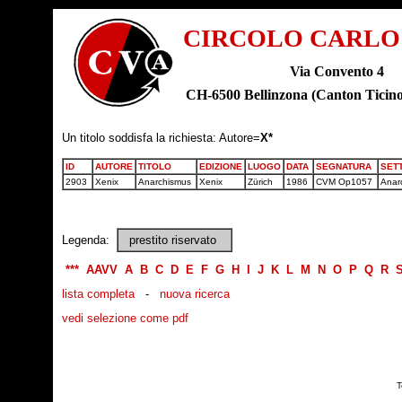
CIRCOLO CARLO
Via Convento 4
CH-6500 Bellinzona (Canton Tic
Un titolo soddisfa la richiesta: Autore=
X*
ID
AUTORE
TITOLO
EDIZIONE
LUOGO
DATA
SEGNATURA
SET
2903
Xenix
Anarchismus
Xenix
Zürich
1986
CVM Op1057
Anar
Legenda:
prestito riservato
***
AAVV
A
B
C
D
E
F
G
H
I
J
K
L
M
N
O
P
Q
R
lista completa
-
nuova ricerca
vedi selezione come pdf
T